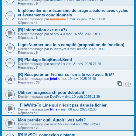
Réponses :
5
Implémenter un mécanisme de tirage aléatoire avec cycles
et événements conditionnels
Dernier message par
mdanielm
«
mar. 27 janv. 2026 11:08
Réponses :
1
[R] Information exe ou a3x
Dernier message par
scorp84
«
mar. 16 déc. 2025 18:08
Réponses :
6
LigneNumber une fois compilé (proposition de fonction)
Dernier message par
louiseravot
«
mar. 09 déc. 2025 19:42
Réponses :
6
[R] Plantage $objEmail.Send
Dernier message par
scorp84
«
ven. 21 nov. 2025 21:25
Réponses :
7
[R] Récuperer un Fichier sur un site web avec IE6/7
Dernier message par
jchd
«
mer. 19 nov. 2025 07:48
Réponses :
38
1
2
Utiliser imagesearch pour debutant
Dernier message par
DevPro
«
dim. 10 août 2025 11:39
_FileWriteTo Line qui n'écrit pas dans le fichier
Dernier message par
Nine
«
mer. 06 août 2025 02:35
Réponses :
1
Mon premier outil AutoIt : vos avis?
Dernier message par
sina156
«
lun. 04 août 2025 22:48
Réponses :
2
[R] MySQL connexion distante