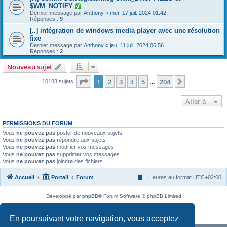
$WM_NOTIFY
Dernier message par
Anthony
«
mer. 17 juil. 2024 01:42
Réponses :
9
[..] intégration de windows media player avec une résolution
fixe
Dernier message par
Anthony
«
jeu. 11 juil. 2024 06:56
Réponses :
2
Nouveau sujet
Page
1
sur
204
1
2
3
4
5
204
Suivante
10183 sujets
…
Aller à
PERMISSIONS DU FORUM
Vous
ne pouvez pas
poster de nouveaux sujets
Vous
ne pouvez pas
répondre aux sujets
Vous
ne pouvez pas
modifier vos messages
Vous
ne pouvez pas
supprimer vos messages
Vous
ne pouvez pas
joindre des fichiers
Accueil
Portail
Forum
Heures au format
UTC+02:00
Développé par
phpBB
® Forum Software © phpBB Limited
Traduit par
phpBB-fr.com
Confidentialité
|
Conditions
En poursuivant votre navigation, vous acceptez