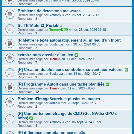
Dernier message par
Anthony
«
mer. 30 oct. 2024 18:40
Réponses :
2
Probleme de detections malwares
Dernier message par
Anthony
«
ven. 25 oct. 2024 17:12
Réponses :
8
SciTE4AutoIt3_Portable
Dernier message par
TommyDDR
«
mer. 23 oct. 2024 17:48
Réponses :
3
[R Mettre le texte automatiquement au milieu d'un Input
Dernier message par
Boulanza
«
dim. 20 oct. 2024 09:53
Réponses :
2
extraire nom dossier d'un lien
Dernier message par
Tlem
«
jeu. 17 oct. 2024 23:29
Réponses :
7
[R] Creation de plusieurs combobox suivant leur valeurs.
Dernier message par
Boulanza
«
mer. 16 oct. 2024 20:47
Réponses :
9
[R] Programme AutoIt dans une tache planifiée
Dernier message par
Tlem
«
ven. 11 oct. 2024 08:46
Réponses :
12
Problem d'ImageSearch et plusieurs images
Dernier message par
Jorro
«
mer. 25 sept. 2024 06:17
Réponses :
2
[R] Comportement étrange de CMD (Get NVidia GPU's
infos)
Dernier message par
Anthony
«
ven. 06 sept. 2024 15:59
Réponses :
4
[R] différence compilation exe et a3x