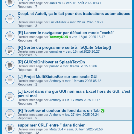
Dernier message par
Janis789
«
ven. 01 août 2025 09:41
Réponses :
7
DeepL et AutoIt, ça le fait pour des traductions automatiques
?
Dernier message par
LucieMullier
«
mar. 22 juil. 2025 19:27
Réponses :
2
[R] Lancer le navigateur par défaut en mode "caché"
Dernier message par
TommyDDR
«
ven. 18 juil. 2025 15:47
Réponses :
6
[R] Sortie du programme suite à _SQLite_Startup()
Dernier message par
gumaher
«
ven. 16 mai 2025 20:27
Réponses :
5
[R] GUICtrlOnHover et SplashTextOn
Dernier message par
pumilio
«
mar. 08 avr. 2025 18:06
Réponses :
5
[..] Projet MultiStatusBar sur une seule GUI
Dernier message par
Anthony
«
mer. 19 mars 2025 05:42
Réponses :
1
[..] Excel dans ma gui GUI non mais Excel hors de GUI, c'est
pas si mal
Dernier message par
Anthony
«
lun. 17 mars 2025 10:17
Réponses :
7
[R] TreeView et couleur de fond dans un Tab
Dernier message par
Anthony
«
jeu. 27 févr. 2025 06:24
Réponses :
5
supprimer CRLF entre " dans fichier
Dernier message par
Motard84
«
sam. 08 févr. 2025 20:56
Réponses :
12