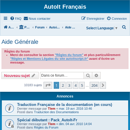
AutoIt Français
FAQ
Nous contacter
S’enregistrer
Connexion
R
Accueil
Portail
Forum
Autoit v3
Aide Générale
Select Language
▼
e
Aide Générale
c
h
Règles du forum
Merci de consulter la section
"Règles du forum"
et plus particulièrement
e
"Règles et Mentions Légales du site autoitscript.fr"
avant d'écrire un
r
message.
.
c
Rechercher
Recherche avanc
Nouveau sujet
h
e
Page
1
sur
204
1
2
3
4
5
204
Suivante
10183 sujets
…
r
Annonces
Traduction Française de la documentation (en cours)
Dernier message par
Tlem
«
mar. 19 avr. 2016 10:46
Posté dans
Traduction des Documentations
Spécial débutant : Pack_AutoIt-Fr
Dernier message par
Tlem
«
dim. 04 avr. 2010 14:04
Posté dans
Règles du Forum