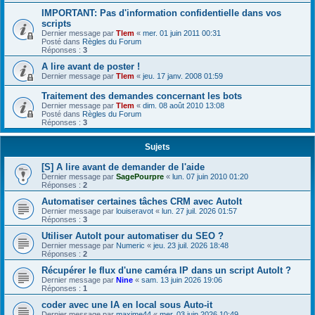
IMPORTANT: Pas d'information confidentielle dans vos
scripts
Dernier message par
Tlem
«
mer. 01 juin 2011 00:31
Posté dans
Règles du Forum
Réponses :
3
A lire avant de poster !
Dernier message par
Tlem
«
jeu. 17 janv. 2008 01:59
Traitement des demandes concernant les bots
Dernier message par
Tlem
«
dim. 08 août 2010 13:08
Posté dans
Règles du Forum
Réponses :
3
Sujets
[S] A lire avant de demander de l'aide
Dernier message par
SagePourpre
«
lun. 07 juin 2010 01:20
Réponses :
2
Automatiser certaines tâches CRM avec AutoIt
Dernier message par
louiseravot
«
lun. 27 juil. 2026 01:57
Réponses :
3
Utiliser AutoIt pour automatiser du SEO ?
Dernier message par
Numeric
«
jeu. 23 juil. 2026 18:48
Réponses :
2
Récupérer le flux d'une caméra IP dans un script AutoIt ?
Dernier message par
Nine
«
sam. 13 juin 2026 19:06
Réponses :
1
coder avec une IA en local sous Auto-it
Dernier message par
maxime44
«
mer. 03 juin 2026 10:49