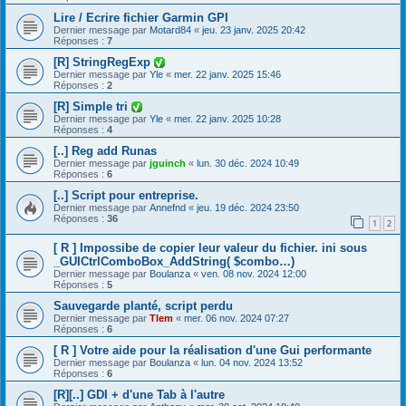
Lire / Ecrire fichier Garmin GPI
Dernier message par
Motard84
«
jeu. 23 janv. 2025 20:42
Réponses :
7
[R] StringRegExp
Dernier message par
Yle
«
mer. 22 janv. 2025 15:46
Réponses :
2
[R] Simple tri
Dernier message par
Yle
«
mer. 22 janv. 2025 10:28
Réponses :
4
[..] Reg add Runas
Dernier message par
jguinch
«
lun. 30 déc. 2024 10:49
Réponses :
6
[..] Script pour entreprise.
Dernier message par
Annefnd
«
jeu. 19 déc. 2024 23:50
Réponses :
36
1
2
[ R ] Impossibe de copier leur valeur du fichier. ini sous
_GUICtrlComboBox_AddString( $combo…)
Dernier message par
Boulanza
«
ven. 08 nov. 2024 12:00
Réponses :
5
Sauvegarde planté, script perdu
Dernier message par
Tlem
«
mer. 06 nov. 2024 07:27
Réponses :
6
[ R ] Votre aide pour la réalisation d'une Gui performante
Dernier message par
Boulanza
«
lun. 04 nov. 2024 13:52
Réponses :
6
[R][..] GDI + d'une Tab à l'autre