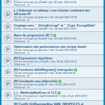
Dernier message par
pumilio
«
jeu. 05 sept. 2024 16:49
Réponses :
2
[..] Ordonner un tableau / une listview contenant des
adresses IP
Dernier message par
jpascal
«
mer. 28 août 2024 15:35
Réponses :
6
Cryptage avec "_StringEncrypt" et "_Crypt_EncryptData"
Dernier message par
Spiritkill
«
lun. 26 août 2024 14:51
Barre de progression 2D ?
Dernier message par
ltrautoit
«
lun. 26 août 2024 14:08
Réponses :
4
Optimisation des performances des scripts AutoIt
Dernier message par
jpascal
«
mar. 13 août 2024 09:35
Réponses :
1
[R] Expressions régulières
Dernier message par
scorp84
«
mar. 30 juil. 2024 16:13
Réponses :
2
[R] Fonctions AdlibRegister() imbriquées
Dernier message par
jpascal
«
mar. 30 juil. 2024 09:30
Réponses :
8
[R] Constante case (dé)cochée
Dernier message par
jpascal
«
ven. 26 juil. 2024 10:07
Réponses :
5
[..] _INetSmtpMailCom et TLS
Dernier message par
LinaFernandez67
«
mar. 23 juil. 2024 08:57
Réponses :
3
[R] Conflit GUIRegisterMsg $WM_DROPFILES et