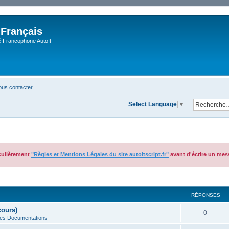
 Français
Francophone AutoIt
us contacter
Select Language
▼
iculièrement
"Règles et Mentions Légales du site autoitscript.fr"
avant d'écrire un mes
cher
cherche avancée
RÉPONSES
cours)
0
des Documentations