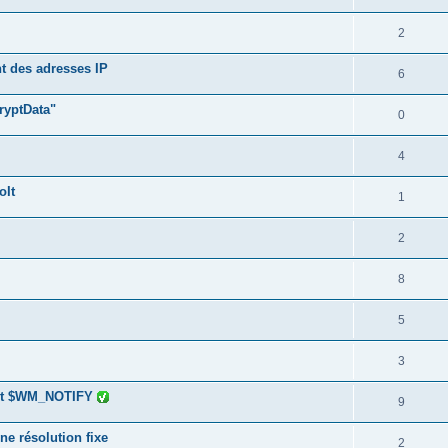
2
nt des adresses IP
6
ryptData"
0
4
oIt
1
2
8
5
3
 et $WM_NOTIFY
9
ne résolution fixe
2