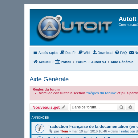
AutoIt
Communauté 
Accès rapide
Doc Fr
WiKi
Download
FAQ
No
Accueil
Portail
Forum
Autoit v3
Aide Générale
Aide Générale
Règles du forum
Merci de consulter la section
"Règles du forum"
et plus part
.
Recher
Re
Nouveau sujet
ANNONCES
Traduction Française de la documentation (en 
par
Tlem
»
mar. 19 avr. 2016 10:46
» dans
Traduction 