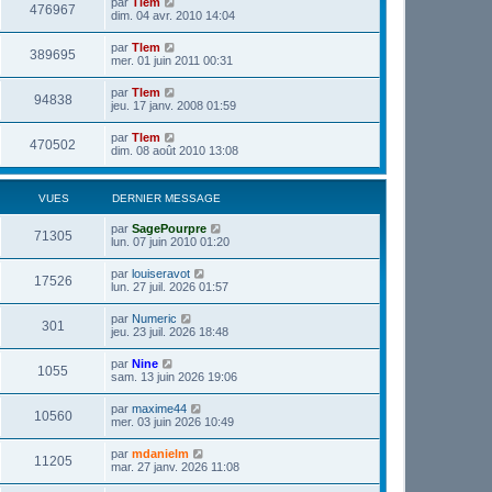
par
Tlem
476967
dim. 04 avr. 2010 14:04
par
Tlem
389695
mer. 01 juin 2011 00:31
par
Tlem
94838
jeu. 17 janv. 2008 01:59
par
Tlem
470502
dim. 08 août 2010 13:08
VUES
DERNIER MESSAGE
par
SagePourpre
71305
lun. 07 juin 2010 01:20
par
louiseravot
17526
lun. 27 juil. 2026 01:57
par
Numeric
301
jeu. 23 juil. 2026 18:48
par
Nine
1055
sam. 13 juin 2026 19:06
par
maxime44
10560
mer. 03 juin 2026 10:49
par
mdanielm
11205
mar. 27 janv. 2026 11:08