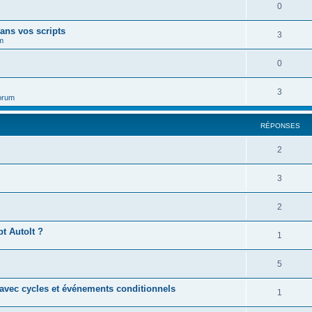
0
ans vos scripts
3
m
0
3
orum
RÉPONSES
2
3
2
t AutoIt ?
1
5
avec cycles et événements conditionnels
1