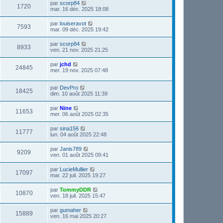
par
scorp84
1720
mar. 16 déc. 2025 18:08
par
louiseravot
7593
mar. 09 déc. 2025 19:42
par
scorp84
8933
ven. 21 nov. 2025 21:25
par
jchd
24845
mer. 19 nov. 2025 07:48
par
DevPro
18425
dim. 10 août 2025 11:39
par
Nine
11653
mer. 06 août 2025 02:35
par
sina156
11777
lun. 04 août 2025 22:48
par
Janis789
9209
ven. 01 août 2025 09:41
par
LucieMullier
17097
mar. 22 juil. 2025 19:27
par
TommyDDR
10870
ven. 18 juil. 2025 15:47
par
gumaher
15889
ven. 16 mai 2025 20:27