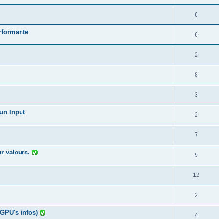
6
erformante
6
2
8
3
'un Input
2
7
ur valeurs.
9
12
2
 GPU's infos)
4