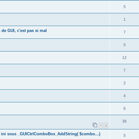
5
1
 de GUI, c'est pas si mal
7
5
12
7
2
4
6
36
1
2
ier. ini sous _GUICtrlComboBox_AddString( $combo…)
5