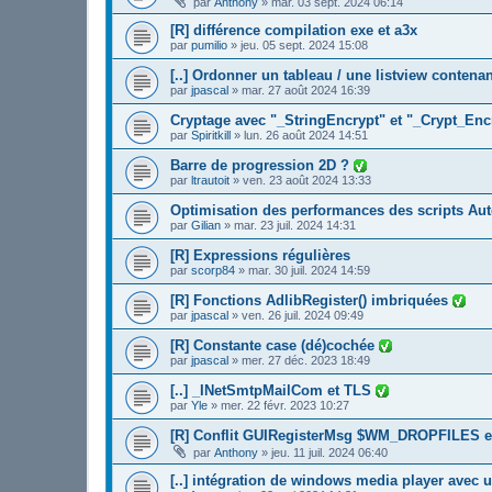
par
Anthony
»
mar. 03 sept. 2024 06:14
[R] différence compilation exe et a3x
par
pumilio
»
jeu. 05 sept. 2024 15:08
[..] Ordonner un tableau / une listview contena
par
jpascal
»
mar. 27 août 2024 16:39
Cryptage avec "_StringEncrypt" et "_Crypt_Enc
par
Spiritkill
»
lun. 26 août 2024 14:51
Barre de progression 2D ?
par
ltrautoit
»
ven. 23 août 2024 13:33
Optimisation des performances des scripts Aut
par
Gilian
»
mar. 23 juil. 2024 14:31
[R] Expressions régulières
par
scorp84
»
mar. 30 juil. 2024 14:59
[R] Fonctions AdlibRegister() imbriquées
par
jpascal
»
ven. 26 juil. 2024 09:49
[R] Constante case (dé)cochée
par
jpascal
»
mer. 27 déc. 2023 18:49
[..] _INetSmtpMailCom et TLS
par
Yle
»
mer. 22 févr. 2023 10:27
[R] Conflit GUIRegisterMsg $WM_DROPFILES
par
Anthony
»
jeu. 11 juil. 2024 06:40
[..] intégration de windows media player avec u