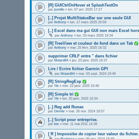
[R] GUICtrlOnHover et SplashTextOn
par
pumilio
»
lun. 07 avr. 2025 17:27
[..] Projet MultiStatusBar sur une seule GUI
par
Anthony
»
lun. 17 mars 2025 20:59
[..] Excel dans ma gui GUI non mais Excel hors
par
Anthony
»
lun. 03 mars 2025 19:34
[R] TreeView et couleur de fond dans un Tab
par
Anthony
»
mar. 25 févr. 2025 16:32
supprimer CRLF entre " dans fichier
par
Motard84
»
jeu. 23 janv. 2025 19:37
Lire / Ecrire fichier Garmin GPI
par
Motard84
»
mar. 03 sept. 2024 19:49
[R] StringRegExp
par
Yle
»
mer. 22 janv. 2025 10:46
[R] Simple tri
par
Yle
»
lun. 20 janv. 2025 10:34
[..] Reg add Runas
par
DimVar
»
mar. 26 nov. 2024 18:57
[..] Script pour entreprise.
par
loix
»
mer. 11 mai 2011 14:28
[ R ] Impossibe de copier leur valeur du fich
par
Boulanza
»
mer. 06 nov. 2024 18:48