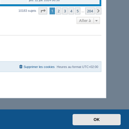
jeu. 11 juil. 2024 06:56
Page
1
sur
204
1
2
3
4
5
204
Suivante
10183 sujets
…
Aller à
Supprimer les cookies
Heures au format
UTC+02:00
OK