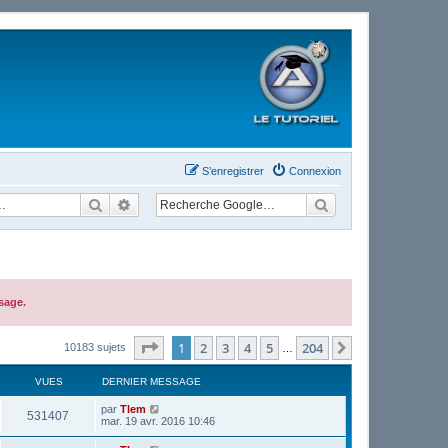
S’enregistrer
Connexion
Rechercher
Recherche avancée
sage.
Page
1
sur
204
1
2
3
4
5
204
Suivante
10183 sujets
…
VUES
DERNIER MESSAGE
par
Tlem
531407
mar. 19 avr. 2016 10:46