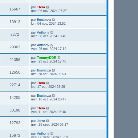
par
Tlem
15667
mer. 06 nov. 2024 07:27
par
Boulanza
13913
lun. 04 nov. 2024 13:52
par
Anthony
8272
mer. 30 oct. 2024 18:40
par
Anthony
29303
ven. 25 oct. 2024 17:12
par
TommyDDR
21356
mer. 23 oct. 2024 17:48
par
Boulanza
12656
dim. 20 oct. 2024 09:53
par
Tlem
22714
jeu. 17 oct. 2024 23:29
par
Boulanza
14205
mer. 16 oct. 2024 20:47
par
Tlem
30198
ven. 11 oct. 2024 08:46
par
Jorro
12793
mer. 25 sept. 2024 06:17
par
Anthony
15672
ven. 06 sept. 2024 15:59