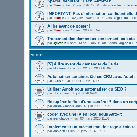
Spécial débutant : Pack_AutoIt-Fr
par
Tlem
»
dim. 04 avr. 2010 14:04
» dans
Règles du Forum
IMPORTANT: Pas d'information confidentielle d
par
Tlem
»
ven. 02 janv. 2009 12:51
» dans
Règles du Foru
A lire avant de poster !
par
Tlem
»
jeu. 17 janv. 2008 01:59
Traitement des demandes concernant les bots
par
sylvanie
»
sam. 13 oct. 2007 16:08
» dans
Règles du F
SUJETS
[S] A lire avant de demander de l'aide
par
blackmamba
»
mer. 22 oct. 2008 18:04
Automatiser certaines tâches CRM avec AutoIt
par
Faris
»
mar. 14 oct. 2025 16:17
Utiliser AutoIt pour automatiser du SEO ?
par
Thito
»
mer. 08 juil. 2026 09:48
Récupérer le flux d'une caméra IP dans un scrip
par
JulienRoche
»
sam. 13 juin 2026 17:03
coder avec une IA en local sous Auto-it
par
jeanglaude
»
mar. 03 mars 2026 11:01
Implémenter un mécanisme de tirage aléatoire 
par
Janis789
»
lun. 26 janv. 2026 19:54