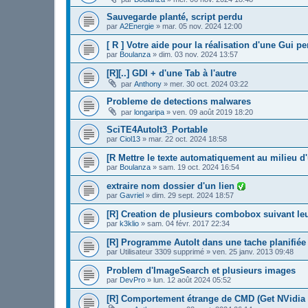
Sauvegarde planté, script perdu
par
A2Energie
»
mar. 05 nov. 2024 12:00
[ R ] Votre aide pour la réalisation d'une Gui p
par
Boulanza
»
dim. 03 nov. 2024 13:57
[R][..] GDI + d'une Tab à l'autre
par
Anthony
»
mer. 30 oct. 2024 03:22
Probleme de detections malwares
par
longaripa
»
ven. 09 août 2019 18:20
SciTE4AutoIt3_Portable
par
Ciol13
»
mar. 22 oct. 2024 18:58
[R Mettre le texte automatiquement au milieu d
par
Boulanza
»
sam. 19 oct. 2024 16:54
extraire nom dossier d'un lien
par
Gavriel
»
dim. 29 sept. 2024 18:57
[R] Creation de plusieurs combobox suivant le
par
k3klio
»
sam. 04 févr. 2017 22:34
[R] Programme AutoIt dans une tache planifiée
par
Utilisateur 3309 supprimé
»
ven. 25 janv. 2013 09:48
Problem d'ImageSearch et plusieurs images
par
DevPro
»
lun. 12 août 2024 05:52
[R] Comportement étrange de CMD (Get NVidia