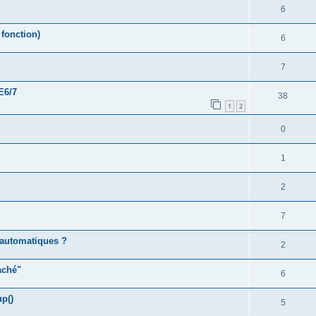
6
fonction)
6
7
E6/7
38
1
2
0
1
2
7
s automatiques ?
2
aché"
6
p()
5