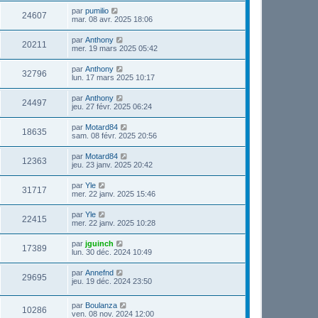
par
pumilio
24607
mar. 08 avr. 2025 18:06
par
Anthony
20211
mer. 19 mars 2025 05:42
par
Anthony
32796
lun. 17 mars 2025 10:17
par
Anthony
24497
jeu. 27 févr. 2025 06:24
par
Motard84
18635
sam. 08 févr. 2025 20:56
par
Motard84
12363
jeu. 23 janv. 2025 20:42
par
Yle
31717
mer. 22 janv. 2025 15:46
par
Yle
22415
mer. 22 janv. 2025 10:28
par
jguinch
17389
lun. 30 déc. 2024 10:49
par
Annefnd
29695
jeu. 19 déc. 2024 23:50
par
Boulanza
10286
ven. 08 nov. 2024 12:00