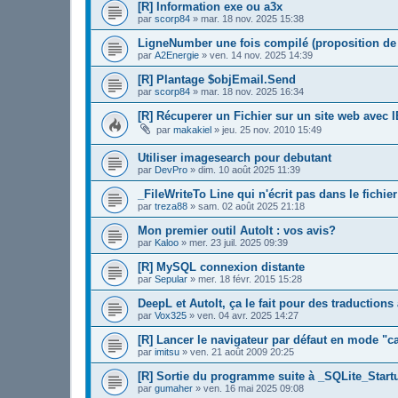
[R] Information exe ou a3x
par
scorp84
»
mar. 18 nov. 2025 15:38
LigneNumber une fois compilé (proposition de 
par
A2Energie
»
ven. 14 nov. 2025 14:39
[R] Plantage $objEmail.Send
par
scorp84
»
mar. 18 nov. 2025 16:34
[R] Récuperer un Fichier sur un site web avec I
par
makakiel
»
jeu. 25 nov. 2010 15:49
Utiliser imagesearch pour debutant
par
DevPro
»
dim. 10 août 2025 11:39
_FileWriteTo Line qui n'écrit pas dans le fichier
par
treza88
»
sam. 02 août 2025 21:18
Mon premier outil AutoIt : vos avis?
par
Kaloo
»
mer. 23 juil. 2025 09:39
[R] MySQL connexion distante
par
Sepular
»
mer. 18 févr. 2015 15:28
DeepL et AutoIt, ça le fait pour des traduction
par
Vox325
»
ven. 04 avr. 2025 14:27
[R] Lancer le navigateur par défaut en mode "c
par
imitsu
»
ven. 21 août 2009 20:25
[R] Sortie du programme suite à _SQLite_Startu
par
gumaher
»
ven. 16 mai 2025 09:08