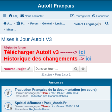
AutoIt Français
FAQ
Nous contacter
S’enregistrer
Connexion
R
Accueil
Portail
Forum
Général
Les Nouvelles d'AutoIt
Select Language
▼
e
Mises à Jour AutoIt V3
c
Mises à Jour AutoIt V3
h
e
Règles du forum
Télécharger AutoIt v3
-------->
ici
r
Historique des changements
->
ici
c
h
Rechercher
Recherche avanc
Nouveau sujet
e
21 sujets • Page
1
sur
1
r
Annonces
Traduction Française de la documentation (en cours)
Dernier message par
Tlem
«
mar. 19 avr. 2016 10:46
Posté dans
Traduction des Documentations
Spécial débutant : Pack_AutoIt-Fr
Dernier message par
Tlem
«
dim. 04 avr. 2010 14:04
Posté dans
Règles du Forum