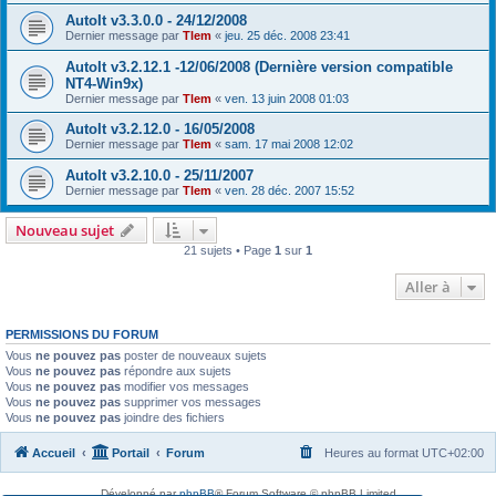
AutoIt v3.3.0.0 - 24/12/2008
Dernier message par
Tlem
«
jeu. 25 déc. 2008 23:41
AutoIt v3.2.12.1 -12/06/2008 (Dernière version compatible
NT4-Win9x)
Dernier message par
Tlem
«
ven. 13 juin 2008 01:03
AutoIt v3.2.12.0 - 16/05/2008
Dernier message par
Tlem
«
sam. 17 mai 2008 12:02
AutoIt v3.2.10.0 - 25/11/2007
Dernier message par
Tlem
«
ven. 28 déc. 2007 15:52
Nouveau sujet
21 sujets • Page
1
sur
1
Aller à
PERMISSIONS DU FORUM
Vous
ne pouvez pas
poster de nouveaux sujets
Vous
ne pouvez pas
répondre aux sujets
Vous
ne pouvez pas
modifier vos messages
Vous
ne pouvez pas
supprimer vos messages
Vous
ne pouvez pas
joindre des fichiers
Accueil
Portail
Forum
Heures au format
UTC+02:00
Développé par
phpBB
® Forum Software © phpBB Limited