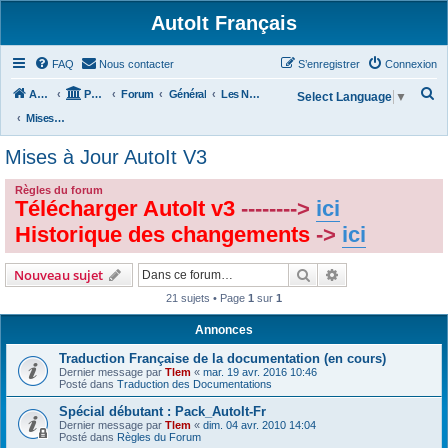
AutoIt Français
FAQ
Nous contacter
S’enregistrer
Connexion
R
Accueil
Portail
Forum
Général
Les Nouvelles d'AutoIt
Select Language
▼
e
Mises à Jour AutoIt V3
c
Mises à Jour AutoIt V3
h
e
Règles du forum
Télécharger AutoIt v3
-------->
ici
r
Historique des changements
->
ici
c
h
Rechercher
Recherche avanc
Nouveau sujet
e
21 sujets • Page
1
sur
1
r
Annonces
Traduction Française de la documentation (en cours)
Dernier message par
Tlem
«
mar. 19 avr. 2016 10:46
Posté dans
Traduction des Documentations
Spécial débutant : Pack_AutoIt-Fr
Dernier message par
Tlem
«
dim. 04 avr. 2010 14:04
Posté dans
Règles du Forum