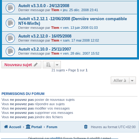
AutoIt v3.3.0.0 - 24/12/2008
Dernier message par
Tlem
«
jeu. 25 déc. 2008 23:41
AutoIt v3.2.12.1 -12/06/2008 (Dernière version compatible
NT4-Win9x)
Dernier message par
Tlem
«
ven. 13 juin 2008 01:03
AutoIt v3.2.12.0 - 16/05/2008
Dernier message par
Tlem
«
sam. 17 mai 2008 12:02
AutoIt v3.2.10.0 - 25/11/2007
Dernier message par
Tlem
«
ven. 28 déc. 2007 15:52
Nouveau sujet
21 sujets • Page
1
sur
1
Aller à
PERMISSIONS DU FORUM
Vous
ne pouvez pas
poster de nouveaux sujets
Vous
ne pouvez pas
répondre aux sujets
Vous
ne pouvez pas
modifier vos messages
Vous
ne pouvez pas
supprimer vos messages
Vous
ne pouvez pas
joindre des fichiers
Accueil
Portail
Forum
Heures au format
UTC+02:00
Développé par
phpBB
® Forum Software © phpBB Limited