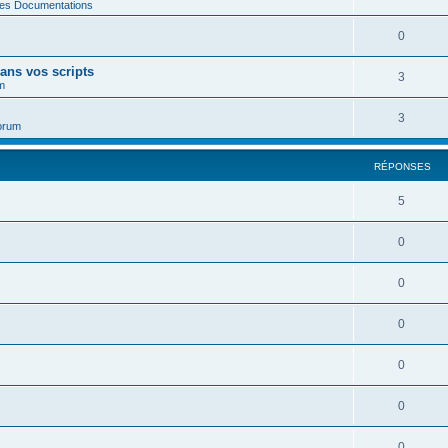
des Documentations
0
ans vos scripts
3
m
3
orum
RÉPONSES
5
0
0
0
0
0
0