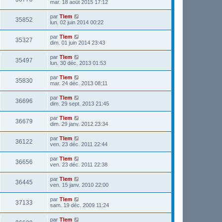
mar. 18 août 2015 17:12
par
Tlem
35852
lun. 02 juin 2014 00:22
par
Tlem
35327
dim. 01 juin 2014 23:43
par
Tlem
35497
lun. 30 déc. 2013 01:53
par
Tlem
35830
mar. 24 déc. 2013 08:11
par
Tlem
36696
dim. 29 sept. 2013 21:45
par
Tlem
36679
dim. 29 janv. 2012 23:34
par
Tlem
36122
ven. 23 déc. 2011 22:44
par
Tlem
36656
ven. 23 déc. 2011 22:38
par
Tlem
36445
ven. 15 janv. 2010 22:00
par
Tlem
37133
sam. 19 déc. 2009 11:24
par
Tlem