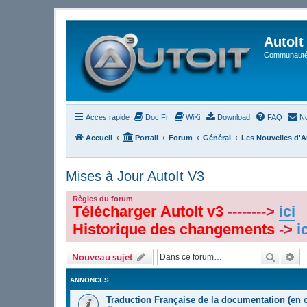
AutoIt
Communauté 
Accès rapide
Doc Fr
WiKi
Download
FAQ
No
Accueil
Portail
Forum
Général
Les Nouvelles d'A
Mises à Jour AutoIt V3
Règles du forum
Télécharger AutoIt v3
-------->
ici
Historique des changements
->
i
Recher
Re
Nouveau sujet
ANNONCES
Traduction Française de la documentation (en 