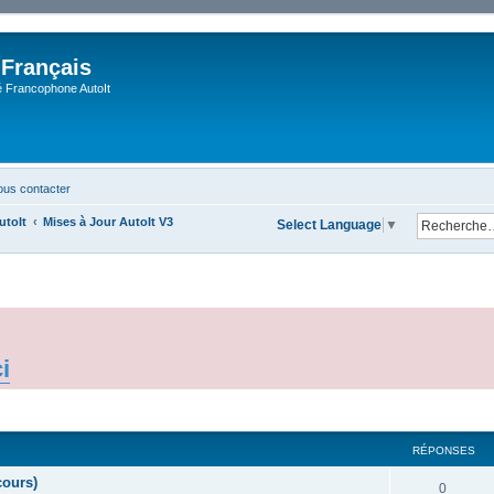
 Français
Francophone AutoIt
us contacter
utoIt
Mises à Jour AutoIt V3
Select Language
▼
ci
cher
cherche avancée
RÉPONSES
cours)
0