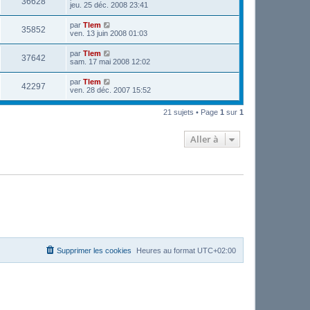
36628
jeu. 25 déc. 2008 23:41
par
Tlem
35852
ven. 13 juin 2008 01:03
par
Tlem
37642
sam. 17 mai 2008 12:02
par
Tlem
42297
ven. 28 déc. 2007 15:52
21 sujets • Page
1
sur
1
Aller à
Supprimer les cookies
Heures au format
UTC+02:00