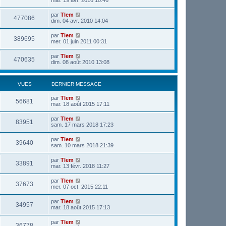
mar. 19 avr. 2016 10:46
par
Tlem
477086
dim. 04 avr. 2010 14:04
par
Tlem
389695
mer. 01 juin 2011 00:31
par
Tlem
470635
dim. 08 août 2010 13:08
VUES
DERNIER MESSAGE
par
Tlem
56681
mar. 18 août 2015 17:11
par
Tlem
83951
sam. 17 mars 2018 17:23
par
Tlem
39640
sam. 10 mars 2018 21:39
par
Tlem
33891
mar. 13 févr. 2018 11:27
par
Tlem
37673
mer. 07 oct. 2015 22:11
par
Tlem
34957
mar. 18 août 2015 17:13
par
Tlem
36778