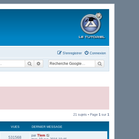
S’enregistrer
Connexion
Rechercher
Recherche avancée
21 sujets • Page
1
sur
1
VUES
DERNIER MESSAGE
par
Tlem
531568