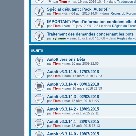
par
Tlem
»
mar. 19 avr. 2016 10:46
» dans
Traduction 
Spécial débutant : Pack_AutoIt-Fr
par
Tlem
»
dim. 04 avr. 2010 14:04
» dans
Règles du Forum
IMPORTANT: Pas d'information confidentielle d
par
Tlem
»
ven. 02 janv. 2009 12:51
» dans
Règles du Foru
Traitement des demandes concernant les bots
par
sylvanie
»
sam. 13 oct. 2007 16:08
» dans
Règles du F
SUJETS
AutoIt versions Bêta
par
Tlem
»
mer. 20 mai 2009 22:03
AutoIt v3.3.14.5 - 17/03/2018
par
Tlem
»
sam. 17 mars 2018 17:23
AutoIt v3.3.14.4 - 09/03/2018
par
Tlem
»
sam. 10 mars 2018 21:39
AutoIt v3.3.14.3 - 02/02/2018
par
Tlem
»
mar. 13 févr. 2018 11:27
AutoIt v3.3.14.2 - 18/09/2015
par
Tlem
»
mer. 07 oct. 2015 22:11
AutoIt v3.3.14.1 - 28/07/2015
par
Tlem
»
mar. 18 août 2015 17:13
AutoIt v3.3.14.0 - 10/07/2015