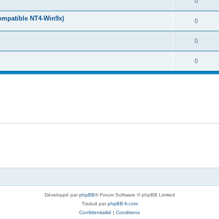
0
 compatible NT4-Win9x)
0
0
0
Développé par
phpBB
® Forum Software © phpBB Limited
Traduit par
phpBB-fr.com
Confidentialité
|
Conditions