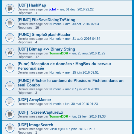
[UDF] HashMap
Dernier message par
jchd
«
jeu. 01 déc. 2016 22:22
Réponses :
1
[FUNC] FileSaveDialogToString
Dernier message par
Numeric
«
dim. 30 oct. 2016 02:04
Réponses :
10
[FUNC] SimpleSplashReader
Dernier message par
Numeric
«
mer. 31 août 2016 04:34
Réponses :
4
[UDF] Bitmap <-> Binary String
Dernier message par
TommyDDR
«
jeu. 25 août 2016 11:29
Réponses :
17
[Func] Réception de données : MsgBox du serveur
Personnalisée
Dernier message par
Numeric
«
mer. 15 juin 2016 09:51
[FUNC] Afficher le contenu de Plusieurs Fichiers dans un
seul Combo
Dernier message par
Numeric
«
mar. 07 juin 2016 20:09
Réponses :
3
[UDF] ArrayMaster
Dernier message par
Numeric
«
lun. 30 mai 2016 01:23
[UDF] _ScreenCaptureEx
Dernier message par
TommyDDR
«
lun. 29 févr. 2016 19:38
[UDF] ImageSearch
Dernier message par
Vilain
«
jeu. 07 janv. 2016 21:19
Réponses :
1