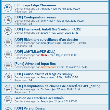
[ ]Pilotage Edge Chromium
Dernier message par
Anthony
«
jeu. 02 juin 2022 02:29
Réponses :
10
[UDF] Configuration réseau
Dernier message par
antonymel
«
mer. 28 oct. 2020 09:05
Réponses :
14
[UDF] Framework AutoIt Gui Skeleton (AGS)
Dernier message par
20100
«
mar. 02 juin 2020 13:41
[UDF] RMonitor: surveillance d'un dossier
Dernier message par
marcgforce
«
dim. 18 août 2019 23:13
Réponses :
13
[UDF] wkHTMLtoPDF (DLL)
Dernier message par
Tlem
«
mer. 19 juin 2019 11:08
Réponses :
1
[Func] Advanced Input Box
Dernier message par
matwachich
«
sam. 11 mai 2019 05:46
[UDF] ConsoleWrite et MsgBox simply
Dernier message par
Jeep
«
mar. 12 févr. 2019 10:54
Réponses :
14
[UDF] Manipulation de chaines de caractères JPD_String
Dernier message par
DimVar
«
jeu. 07 févr. 2019 14:46
Réponses :
1
Gestion de caractères accentués
Dernier message par
Jeep
«
jeu. 24 janv. 2019 17:08
[UDF] VersionDessai