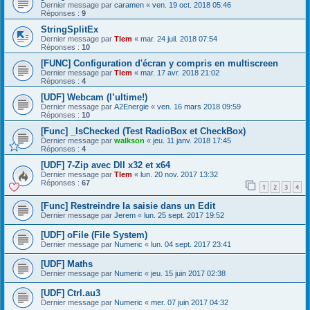
Dernier message par
caramen
«
ven. 19 oct. 2018 05:46
Réponses :
9
StringSplitEx
Dernier message par
Tlem
«
mar. 24 juil. 2018 07:54
Réponses :
10
[FUNC] Configuration d'écran y compris en multiscreen
Dernier message par
Tlem
«
mar. 17 avr. 2018 21:02
Réponses :
4
[UDF] Webcam (l’ultime!)
Dernier message par
A2Energie
«
ven. 16 mars 2018 09:59
Réponses :
10
[Func] _IsChecked (Test RadioBox et CheckBox)
Dernier message par
walkson
«
jeu. 11 janv. 2018 17:45
Réponses :
4
[UDF] 7-Zip avec Dll x32 et x64
Dernier message par
Tlem
«
lun. 20 nov. 2017 13:32
Réponses :
67
1
2
3
4
[Func] Restreindre la saisie dans un Edit
Dernier message par
Jerem
«
lun. 25 sept. 2017 19:52
[UDF] oFile (File System)
Dernier message par
Numeric
«
lun. 04 sept. 2017 23:41
[UDF] Maths
Dernier message par
Numeric
«
jeu. 15 juin 2017 02:38
[UDF] Ctrl.au3
Dernier message par
Numeric
«
mer. 07 juin 2017 04:32