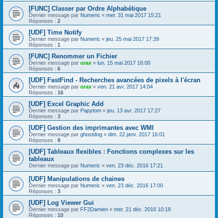
[FUNC] Classer par Ordre Alphabétique
Dernier message par
Numeric
«
mer. 31 mai 2017 15:21
Réponses :
2
[UDF] Time Notify
Dernier message par
Numeric
«
jeu. 25 mai 2017 17:39
Réponses :
1
[FUNC] Renommer un Fichier
Dernier message par
orax
«
lun. 15 mai 2017 16:00
Réponses :
6
[UDF] FastFind - Recherches avancées de pixels à l'écran
Dernier message par
orax
«
ven. 21 avr. 2017 14:04
Réponses :
16
[UDF] Excel Graphic Add
Dernier message par
Papytom
«
jeu. 13 avr. 2017 17:27
Réponses :
3
[UDF] Gestion des imprimantes avec WMI
Dernier message par
ghostdog
«
dim. 22 janv. 2017 16:01
Réponses :
8
[UDF] Tableaux flexibles : Fonctions complexes sur les
tableaux
Dernier message par
Numeric
«
ven. 23 déc. 2016 17:21
[UDF] Manipulations de chaines
Dernier message par
Numeric
«
ven. 23 déc. 2016 17:00
Réponses :
3
[UDF] Log Viewer Gui
Dernier message par
FF2Damien
«
mer. 21 déc. 2016 10:18
Réponses :
10