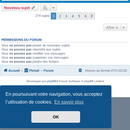
Nouveau sujet
1
2
3
4
5
6
Suivante
274 sujets
Aller à
PERMISSIONS DU FORUM
Vous
ne pouvez pas
poster de nouveaux sujets
Vous
ne pouvez pas
répondre aux sujets
Vous
ne pouvez pas
modifier vos messages
Vous
ne pouvez pas
supprimer vos messages
Vous
ne pouvez pas
joindre des fichiers
Accueil
Portail
Forum
Heures au format
UTC+02:00
Développé par
phpBB
® Forum Software © phpBB Limited
Traduit par
phpBB-fr.com
Confidentialité
|
Conditions
En poursuivant votre navigation, vous acceptez
l’utilisation de cookies.
En savoir plus
OK