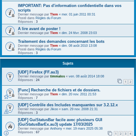
IMPORTANT: Pas d'information confidentielle dans vos
scripts
Dernier message par
Tlem
«
mer. 01 juin 2011 00:31
Posté dans
Règles du Forum
Réponses :
3
A lire avant de poster !
Dernier message par
Tlem
«
dim. 24 févr. 2008 23:03
Traitement des demandes concernant les bots
Dernier message par
Tlem
«
dim. 08 août 2010 13:08
Posté dans
Règles du Forum
Réponses :
3
Sujets
[UDF] Firefox (FF.au3)
Dernier message par
timmalos
«
ven. 08 août 2014 18:08
Réponses :
24
1
2
[Func] Recherche de fichiers et de dossiers.
Dernier message par
Tlem
«
dim. 20 nov. 2011 21:53
Réponses :
7
[UDF] Contrôle des Includes manquantes sur 3.2.12.x
Dernier message par
Jikoo
«
sam. 29 nov. 2008 21:31
Réponses :
3
[UDF] GuiStatusBar facile avec plusieurs GUI
(GuiStatusBarEx.au3) update 17/03/2025
Dernier message par
Anthony
«
mer. 19 mars 2025 05:38
Réponses :
67
1
2
3
4