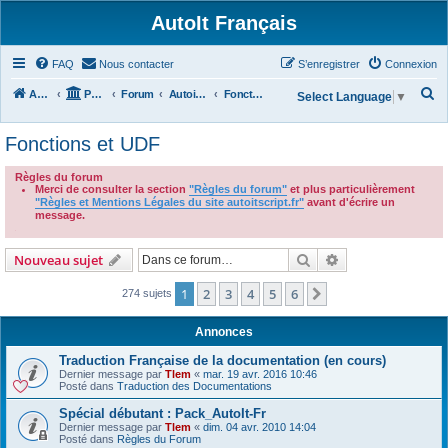
AutoIt Français
FAQ
Nous contacter
S’enregistrer
Connexion
R
Accueil
Portail
Forum
Autoit v3
Fonctions et UDF
Select Language
▼
e
Fonctions et UDF
c
h
Règles du forum
Merci de consulter la section
"Règles du forum"
et plus particulièrement
e
"Règles et Mentions Légales du site autoitscript.fr"
avant d'écrire un
r
message.
.
c
Rechercher
Recherche avanc
Nouveau sujet
h
e
1
2
3
4
5
6
Suivante
274 sujets
r
Annonces
Traduction Française de la documentation (en cours)
Dernier message par
Tlem
«
mar. 19 avr. 2016 10:46
Posté dans
Traduction des Documentations
Spécial débutant : Pack_AutoIt-Fr
Dernier message par
Tlem
«
dim. 04 avr. 2010 14:04
Posté dans
Règles du Forum