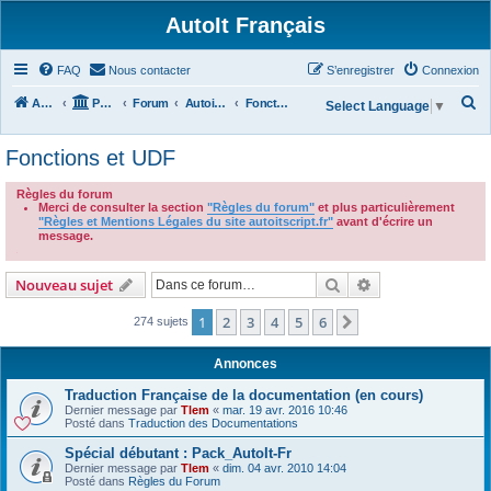
AutoIt Français
FAQ
Nous contacter
S’enregistrer
Connexion
R
Accueil
Portail
Forum
Autoit v3
Fonctions et UDF
Select Language
▼
e
Fonctions et UDF
c
h
Règles du forum
Merci de consulter la section
"Règles du forum"
et plus particulièrement
e
"Règles et Mentions Légales du site autoitscript.fr"
avant d'écrire un
r
message.
.
c
Rechercher
Recherche avanc
Nouveau sujet
h
e
1
2
3
4
5
6
Suivante
274 sujets
r
Annonces
Traduction Française de la documentation (en cours)
Dernier message par
Tlem
«
mar. 19 avr. 2016 10:46
Posté dans
Traduction des Documentations
Spécial débutant : Pack_AutoIt-Fr
Dernier message par
Tlem
«
dim. 04 avr. 2010 14:04
Posté dans
Règles du Forum