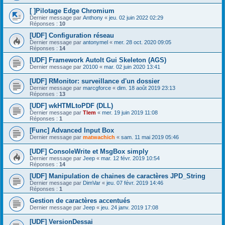
[ ]Pilotage Edge Chromium
Dernier message par
Anthony
«
jeu. 02 juin 2022 02:29
Réponses :
10
[UDF] Configuration réseau
Dernier message par
antonymel
«
mer. 28 oct. 2020 09:05
Réponses :
14
[UDF] Framework AutoIt Gui Skeleton (AGS)
Dernier message par
20100
«
mar. 02 juin 2020 13:41
[UDF] RMonitor: surveillance d'un dossier
Dernier message par
marcgforce
«
dim. 18 août 2019 23:13
Réponses :
13
[UDF] wkHTMLtoPDF (DLL)
Dernier message par
Tlem
«
mer. 19 juin 2019 11:08
Réponses :
1
[Func] Advanced Input Box
Dernier message par
matwachich
«
sam. 11 mai 2019 05:46
[UDF] ConsoleWrite et MsgBox simply
Dernier message par
Jeep
«
mar. 12 févr. 2019 10:54
Réponses :
14
[UDF] Manipulation de chaines de caractères JPD_String
Dernier message par
DimVar
«
jeu. 07 févr. 2019 14:46
Réponses :
1
Gestion de caractères accentués
Dernier message par
Jeep
«
jeu. 24 janv. 2019 17:08
[UDF] VersionDessai