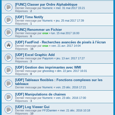
[FUNC] Classer par Ordre Alphabétique
Dernier message par
Numeric
«
mer. 31 mai 2017 15:21
Réponses :
2
[UDF] Time Notify
Dernier message par
Numeric
«
jeu. 25 mai 2017 17:39
Réponses :
1
[FUNC] Renommer un Fichier
Dernier message par
orax
«
lun. 15 mai 2017 16:00
Réponses :
6
[UDF] FastFind - Recherches avancées de pixels à l'écran
Dernier message par
orax
«
ven. 21 avr. 2017 14:04
Réponses :
16
[UDF] Excel Graphic Add
Dernier message par
Papytom
«
jeu. 13 avr. 2017 17:27
Réponses :
3
[UDF] Gestion des imprimantes avec WMI
Dernier message par
ghostdog
«
dim. 22 janv. 2017 16:01
Réponses :
8
[UDF] Tableaux flexibles : Fonctions complexes sur les
tableaux
Dernier message par
Numeric
«
ven. 23 déc. 2016 17:21
[UDF] Manipulations de chaines
Dernier message par
Numeric
«
ven. 23 déc. 2016 17:00
Réponses :
3
[UDF] Log Viewer Gui
Dernier message par
FF2Damien
«
mer. 21 déc. 2016 10:18
Réponses :
10