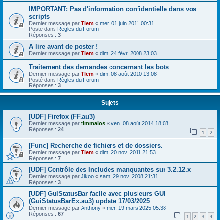
IMPORTANT: Pas d'information confidentielle dans vos
scripts
Dernier message par
Tlem
«
mer. 01 juin 2011 00:31
Posté dans
Règles du Forum
Réponses :
3
A lire avant de poster !
Dernier message par
Tlem
«
dim. 24 févr. 2008 23:03
Traitement des demandes concernant les bots
Dernier message par
Tlem
«
dim. 08 août 2010 13:08
Posté dans
Règles du Forum
Réponses :
3
Sujets
[UDF] Firefox (FF.au3)
Dernier message par
timmalos
«
ven. 08 août 2014 18:08
Réponses :
24
1
2
[Func] Recherche de fichiers et de dossiers.
Dernier message par
Tlem
«
dim. 20 nov. 2011 21:53
Réponses :
7
[UDF] Contrôle des Includes manquantes sur 3.2.12.x
Dernier message par
Jikoo
«
sam. 29 nov. 2008 21:31
Réponses :
3
[UDF] GuiStatusBar facile avec plusieurs GUI
(GuiStatusBarEx.au3) update 17/03/2025
Dernier message par
Anthony
«
mer. 19 mars 2025 05:38
Réponses :
67
1
2
3
4