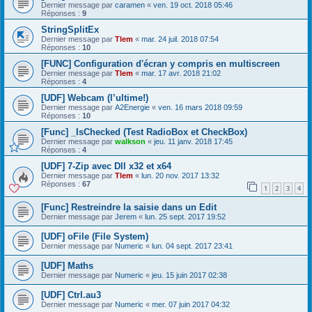
Dernier message par
caramen
«
ven. 19 oct. 2018 05:46
Réponses :
9
StringSplitEx
Dernier message par
Tlem
«
mar. 24 juil. 2018 07:54
Réponses :
10
[FUNC] Configuration d'écran y compris en multiscreen
Dernier message par
Tlem
«
mar. 17 avr. 2018 21:02
Réponses :
4
[UDF] Webcam (l’ultime!)
Dernier message par
A2Energie
«
ven. 16 mars 2018 09:59
Réponses :
10
[Func] _IsChecked (Test RadioBox et CheckBox)
Dernier message par
walkson
«
jeu. 11 janv. 2018 17:45
Réponses :
4
[UDF] 7-Zip avec Dll x32 et x64
Dernier message par
Tlem
«
lun. 20 nov. 2017 13:32
Réponses :
67
1
2
3
4
[Func] Restreindre la saisie dans un Edit
Dernier message par
Jerem
«
lun. 25 sept. 2017 19:52
[UDF] oFile (File System)
Dernier message par
Numeric
«
lun. 04 sept. 2017 23:41
[UDF] Maths
Dernier message par
Numeric
«
jeu. 15 juin 2017 02:38
[UDF] Ctrl.au3
Dernier message par
Numeric
«
mer. 07 juin 2017 04:32