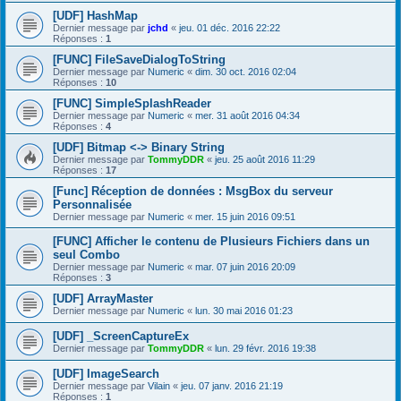
[UDF] HashMap
Dernier message par
jchd
«
jeu. 01 déc. 2016 22:22
Réponses :
1
[FUNC] FileSaveDialogToString
Dernier message par
Numeric
«
dim. 30 oct. 2016 02:04
Réponses :
10
[FUNC] SimpleSplashReader
Dernier message par
Numeric
«
mer. 31 août 2016 04:34
Réponses :
4
[UDF] Bitmap <-> Binary String
Dernier message par
TommyDDR
«
jeu. 25 août 2016 11:29
Réponses :
17
[Func] Réception de données : MsgBox du serveur
Personnalisée
Dernier message par
Numeric
«
mer. 15 juin 2016 09:51
[FUNC] Afficher le contenu de Plusieurs Fichiers dans un
seul Combo
Dernier message par
Numeric
«
mar. 07 juin 2016 20:09
Réponses :
3
[UDF] ArrayMaster
Dernier message par
Numeric
«
lun. 30 mai 2016 01:23
[UDF] _ScreenCaptureEx
Dernier message par
TommyDDR
«
lun. 29 févr. 2016 19:38
[UDF] ImageSearch
Dernier message par
Vilain
«
jeu. 07 janv. 2016 21:19
Réponses :
1