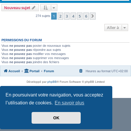
Nouveau sujet
1
2
3
4
5
6
Suivante
274 sujets
Aller à
PERMISSIONS DU FORUM
Vous
ne pouvez pas
poster de nouveaux sujets
Vous
ne pouvez pas
répondre aux sujets
Vous
ne pouvez pas
modifier vos messages
Vous
ne pouvez pas
supprimer vos messages
Vous
ne pouvez pas
joindre des fichiers
Accueil
Portail
Forum
Heures au format
UTC+02:00
Développé par
phpBB
® Forum Software © phpBB Limited
Traduit par
phpBB-fr.com
Confidentialité
|
Conditions
En poursuivant votre navigation, vous acceptez
l’utilisation de cookies.
En savoir plus
OK