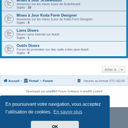
Mises à Jour Scite4AutoIt
Annonces sur les mises à jour de Scite4AutoIt
Sujets :
28
Mises à Jour Koda Form Designer
Annonces sur les mises à jour de Koda Form Designer
Sujets :
8
Liens Divers
Divers Liens Internet sur AutoIt
Sujets :
1
Outils Divers
Forum de promotion sur des outils créés pour AutoIt
Sujets :
8
Aller à
Accueil
Portail
Forum
Heures au format
UTC+02:00
Développé par
phpBB
® Forum Software © phpBB Limited
Traduit par
phpBB-fr.com
Confidentialité
|
Conditions
En poursuivant votre navigation, vous acceptez
l’utilisation de cookies.
En savoir plus
OK