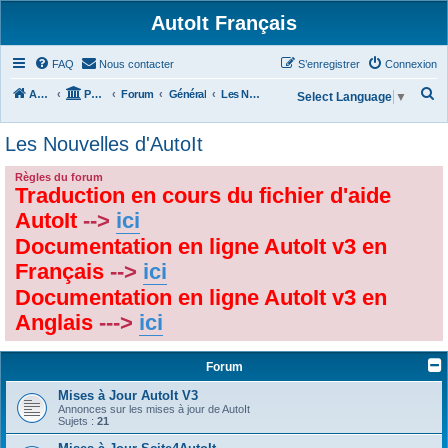
AutoIt Français
FAQ
Nous contacter
S’enregistrer
Connexion
R
Accueil
Portail
Forum
Général
Les Nouvelles d'AutoIt
Select Language
▼
e
Les Nouvelles d'AutoIt
c
h
Règles du forum
Traduction en cours du fichier d'aide
e
r
AutoIt
-->
ici
c
Documentation en ligne AutoIt v3 en
h
Français
-->
ici
e
Documentation en ligne AutoIt v3 en
r
Anglais
--->
ici
Forum
Mises à Jour AutoIt V3
Annonces sur les mises à jour de AutoIt
Sujets :
21