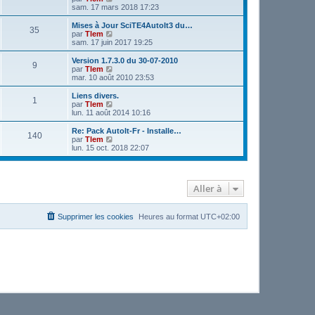
o
sam. 17 mars 2018 17:23
i
r
Mises à Jour SciTE4AutoIt3 du…
35
l
V
par
Tlem
e
o
sam. 17 juin 2017 19:25
d
i
e
r
Version 1.7.3.0 du 30-07-2010
9
r
l
V
par
Tlem
n
e
o
mar. 10 août 2010 23:53
i
d
i
e
e
r
Liens divers.
r
1
r
l
V
par
Tlem
m
n
e
o
lun. 11 août 2014 10:16
e
i
d
i
s
e
e
r
Re: Pack AutoIt-Fr - Installe…
s
r
140
r
l
V
par
Tlem
a
m
n
e
o
lun. 15 oct. 2018 22:07
g
e
i
d
i
e
s
e
e
r
s
r
r
l
a
m
n
e
g
e
Aller à
i
d
e
s
e
e
s
r
r
a
m
n
Supprimer les cookies
Heures au format
UTC+02:00
g
e
i
e
s
e
s
r
a
m
g
e
e
s
s
a
g
e