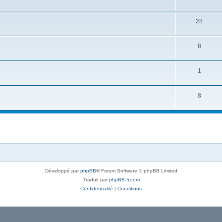
28
8
1
8
Développé par
phpBB
® Forum Software © phpBB Limited
Traduit par
phpBB-fr.com
Confidentialité
|
Conditions