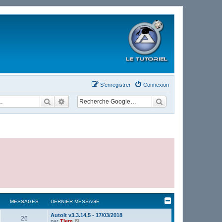
S’enregistrer
Connexion
Rechercher
Recherche avancée
MESSAGES
DERNIER MESSAGE
AutoIt v3.3.14.5 - 17/03/2018
26
V
par
Tlem