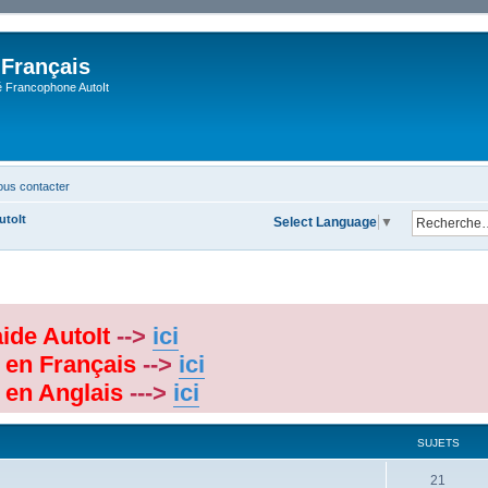
 Français
Francophone AutoIt
us contacter
utoIt
Select Language
▼
aide AutoIt
-->
ici
 en Français
-->
ici
 en Anglais
--->
ici
SUJETS
21