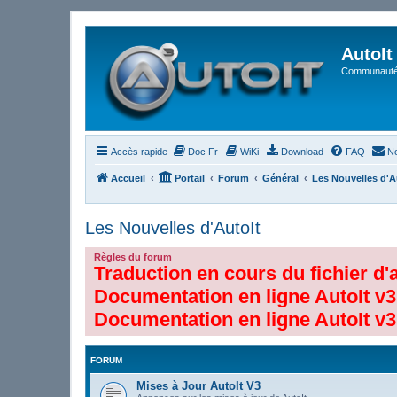
AutoIt
Communauté 
Accès rapide
Doc Fr
WiKi
Download
FAQ
No
Accueil
Portail
Forum
Général
Les Nouvelles d'A
Les Nouvelles d'AutoIt
Règles du forum
Traduction en cours du fichier d'
Documentation en ligne AutoIt v3
Documentation en ligne AutoIt v3
FORUM
Mises à Jour AutoIt V3