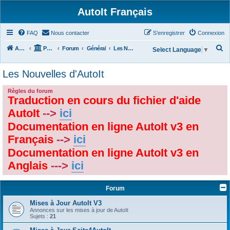
AutoIt Français
FAQ
Nous contacter
S’enregistrer
Connexion
R
Accueil
Portail
Forum
Général
Les Nouvelles d'AutoIt
Select Language
▼
e
Les Nouvelles d'AutoIt
c
h
Règles du forum
Traduction en cours du fichier d'aide
e
r
AutoIt
-->
ici
c
Documentation en ligne AutoIt v3 en
h
Français
-->
ici
e
Documentation en ligne AutoIt v3 en
r
Anglais
--->
ici
Forum
Mises à Jour AutoIt V3
Annonces sur les mises à jour de AutoIt
Sujets :
21