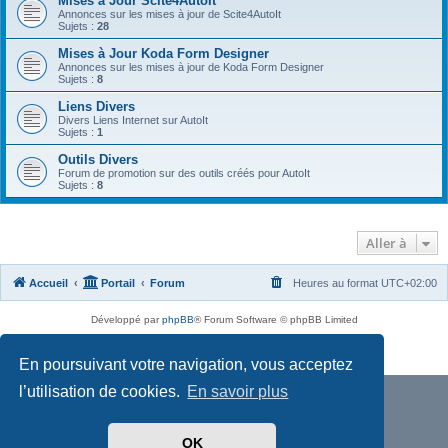
Mises à Jour Scite4AutoIt
Annonces sur les mises à jour de Scite4AutoIt
Sujets :
28
Mises à Jour Koda Form Designer
Annonces sur les mises à jour de Koda Form Designer
Sujets :
8
Liens Divers
Divers Liens Internet sur AutoIt
Sujets :
1
Outils Divers
Forum de promotion sur des outils créés pour AutoIt
Sujets :
8
Aller à
Accueil
Portail
Forum
Heures au format
UTC+02:00
Développé par
phpBB
® Forum Software © phpBB Limited
Traduit par
phpBB-fr.com
Confidentialité
|
Conditions
En poursuivant votre navigation, vous acceptez
l’utilisation de cookies.
En savoir plus
OK