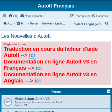
AutoIt Français
FAQ
Nous contacter
S’enregistrer
Connexion
R
Accueil
Portail
Forum
Général
Les Nouvelles d'AutoIt
Select Language
▼
e
Les Nouvelles d'AutoIt
c
h
Règles du forum
Traduction en cours du fichier d'aide
e
r
AutoIt
-->
ici
c
Documentation en ligne AutoIt v3 en
h
Français
-->
ici
e
Documentation en ligne AutoIt v3 en
r
Anglais
--->
ici
Forum
Mises à Jour AutoIt V3
Annonces sur les mises à jour de AutoIt
Sujets :
21