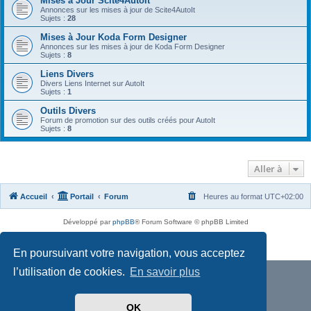
Mises à Jour Scite4AutoIt
Annonces sur les mises à jour de Scite4AutoIt
Sujets :
28
Mises à Jour Koda Form Designer
Annonces sur les mises à jour de Koda Form Designer
Sujets :
8
Liens Divers
Divers Liens Internet sur AutoIt
Sujets :
1
Outils Divers
Forum de promotion sur des outils créés pour AutoIt
Sujets :
8
Aller à
Accueil
Portail
Forum
Heures au format
UTC+02:00
Développé par
phpBB
® Forum Software © phpBB Limited
Traduit par
phpBB-fr.com
Confidentialité
|
Conditions
En poursuivant votre navigation, vous acceptez
l’utilisation de cookies.
En savoir plus
OK