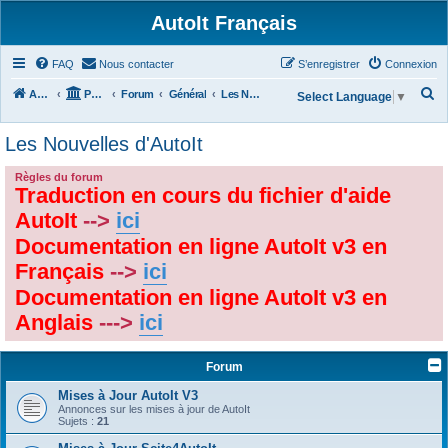
AutoIt Français
FAQ
Nous contacter
S’enregistrer
Connexion
R
Accueil
Portail
Forum
Général
Les Nouvelles d'AutoIt
Select Language
▼
e
Les Nouvelles d'AutoIt
c
h
Règles du forum
Traduction en cours du fichier d'aide
e
r
AutoIt
-->
ici
c
Documentation en ligne AutoIt v3 en
h
Français
-->
ici
e
Documentation en ligne AutoIt v3 en
r
Anglais
--->
ici
Forum
Mises à Jour AutoIt V3
Annonces sur les mises à jour de AutoIt
Sujets :
21