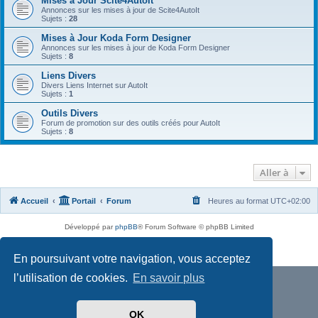
Mises à Jour Scite4AutoIt
Annonces sur les mises à jour de Scite4AutoIt
Sujets :
28
Mises à Jour Koda Form Designer
Annonces sur les mises à jour de Koda Form Designer
Sujets :
8
Liens Divers
Divers Liens Internet sur AutoIt
Sujets :
1
Outils Divers
Forum de promotion sur des outils créés pour AutoIt
Sujets :
8
Aller à
Accueil
Portail
Forum
Heures au format
UTC+02:00
Développé par
phpBB
® Forum Software © phpBB Limited
Traduit par
phpBB-fr.com
Confidentialité
|
Conditions
En poursuivant votre navigation, vous acceptez
l’utilisation de cookies.
En savoir plus
OK