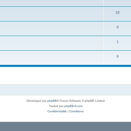
28
8
1
8
Développé par
phpBB
® Forum Software © phpBB Limited
Traduit par
phpBB-fr.com
Confidentialité
|
Conditions