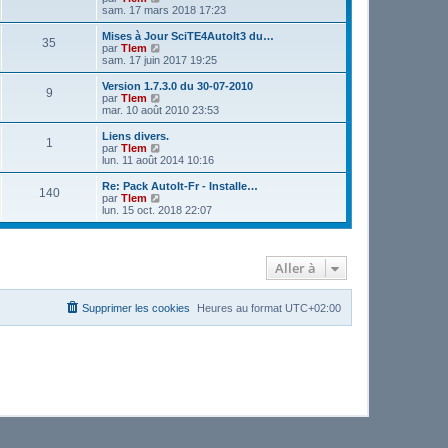
o
sam. 17 mars 2018 17:23
i
r
Mises à Jour SciTE4AutoIt3 du…
35
l
V
par
Tlem
e
o
sam. 17 juin 2017 19:25
d
i
e
r
Version 1.7.3.0 du 30-07-2010
9
r
l
V
par
Tlem
n
e
o
mar. 10 août 2010 23:53
i
d
i
e
e
r
Liens divers.
r
1
r
l
V
par
Tlem
m
n
e
o
lun. 11 août 2014 10:16
e
i
d
i
s
e
e
r
Re: Pack AutoIt-Fr - Installe…
s
r
140
r
l
V
par
Tlem
a
m
n
e
o
lun. 15 oct. 2018 22:07
g
e
i
d
i
e
s
e
e
r
s
r
r
l
a
m
n
e
g
e
Aller à
i
d
e
s
e
e
s
r
r
a
m
n
Supprimer les cookies
Heures au format
UTC+02:00
g
e
i
e
s
e
s
r
a
m
g
e
e
s
s
a
g
e