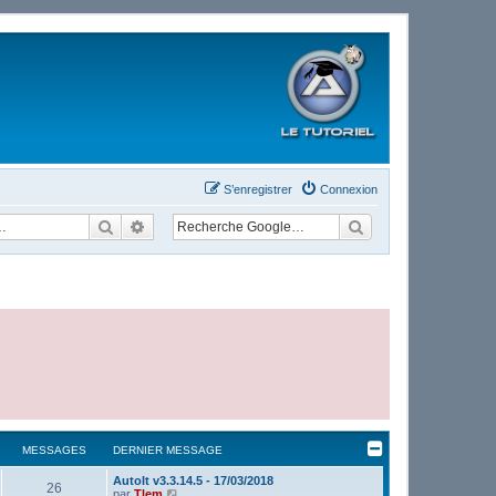
S’enregistrer
Connexion
Rechercher
Recherche avancée
MESSAGES
DERNIER MESSAGE
AutoIt v3.3.14.5 - 17/03/2018
26
V
par
Tlem