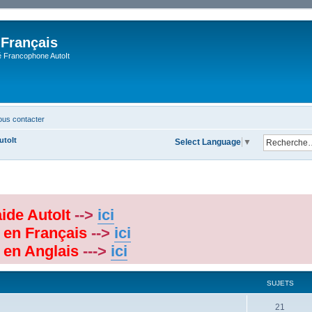
 Français
Francophone AutoIt
us contacter
utoIt
Select Language
▼
aide AutoIt
-->
ici
 en Français
-->
ici
 en Anglais
--->
ici
SUJETS
21