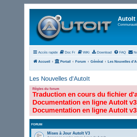
AutoIt
Communauté 
Accès rapide
Doc Fr
WiKi
Download
FAQ
No
Accueil
Portail
Forum
Général
Les Nouvelles d'A
Les Nouvelles d'AutoIt
Règles du forum
Traduction en cours du fichier d'
Documentation en ligne AutoIt v3
Documentation en ligne AutoIt v3
FORUM
Mises à Jour AutoIt V3