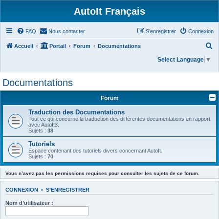
AutoIt Français
FAQ
Nous contacter
S’enregistrer
Connexion
R
Accueil
Portail
Forum
Documentations
e
Select Language
▼
c
Documentations
h
e
Forum
r
Traduction des Documentations
c
Tout ce qui concerne la traduction des différentes documentations en rapport
avec AutoIt3.
h
Sujets :
38
e
Tutoriels
Espace contenant des tutoriels divers concernant AutoIt.
r
Sujets :
70
Vous n’avez pas les permissions requises pour consulter les sujets de ce forum.
CONNEXION
•
S’ENREGISTRER
Nom d’utilisateur :