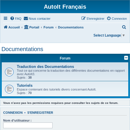
AutoIt Français
FAQ
Nous contacter
S’enregistrer
Connexion
R
Accueil
Portail
Forum
Documentations
e
Select Language
▼
c
Documentations
h
e
Forum
r
Traduction des Documentations
c
Tout ce qui concerne la traduction des différentes documentations en rapport
avec AutoIt3.
h
Sujets :
38
e
Tutoriels
Espace contenant des tutoriels divers concernant AutoIt.
r
Sujets :
70
Vous n’avez pas les permissions requises pour consulter les sujets de ce forum.
CONNEXION
•
S’ENREGISTRER
Nom d’utilisateur :