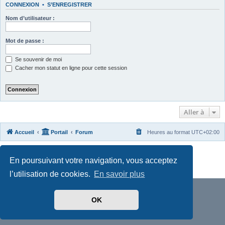
CONNEXION
•
S’ENREGISTRER
Nom d’utilisateur :
Mot de passe :
Se souvenir de moi
Cacher mon statut en ligne pour cette session
Aller à
Accueil
Portail
Forum
Heures au format
UTC+02:00
Développé par
phpBB
® Forum Software © phpBB Limited
En poursuivant votre navigation, vous acceptez
Traduit par
phpBB-fr.com
Confidentialité
|
Conditions
l’utilisation de cookies.
En savoir plus
OK