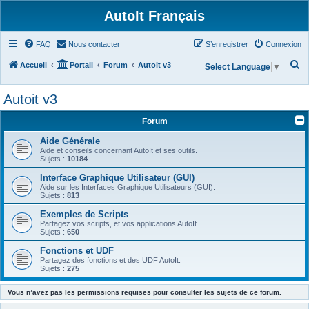
AutoIt Français
FAQ
Nous contacter
S’enregistrer
Connexion
R
Accueil
Portail
Forum
Autoit v3
Select Language
▼
e
Autoit v3
c
h
Forum
e
Aide Générale
r
Aide et conseils concernant AutoIt et ses outils.
Sujets :
10184
c
Interface Graphique Utilisateur (GUI)
h
Aide sur les Interfaces Graphique Utilisateurs (GUI).
Sujets :
813
e
Exemples de Scripts
r
Partagez vos scripts, et vos applications AutoIt.
Sujets :
650
Fonctions et UDF
Partagez des fonctions et des UDF AutoIt.
Sujets :
275
Vous n’avez pas les permissions requises pour consulter les sujets de ce forum.