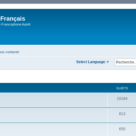
 Français
Francophone AutoIt
us contacter
Select Language
▼
SUJETS
10184
813
650