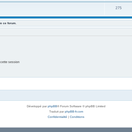
275
de ce forum.
 cette session
Développé par
phpBB
® Forum Software © phpBB Limited
Traduit par
phpBB-fr.com
Confidentialité
|
Conditions