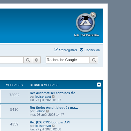
S’enregistrer
Connexion
Rechercher
Recherche avancée
MESSAGES
DERNIER MESSAGE
Re: Automatiser certaines tâc…
73092
V
par
louiseravot
o
lun. 27 juil. 2026 01:57
i
r
Re: Script AutoIt bloqué : ma…
5410
l
V
par
Sabine
e
o
mer. 05 août 2026 14:47
d
i
e
r
Re: [EX] CMD Log par API
4359
r
l
V
par
louiseravot
n
e
o
lun. 27 juil. 2026 02:08