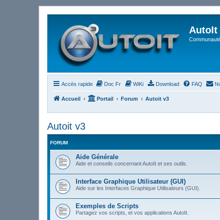
AutoIt
Communauté 
Accès rapide
Doc Fr
WiKi
Download
FAQ
No
Accueil
Portail
Forum
Autoit v3
Autoit v3
FORUM
Aide Générale
Aide et conseils concernant AutoIt et ses outils.
Interface Graphique Utilisateur (GUI)
Aide sur les Interfaces Graphique Utilisateurs (GUI).
Exemples de Scripts
Partagez vos scripts, et vos applications AutoIt.