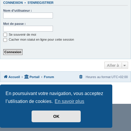
CONNEXION
•
S’ENREGISTRER
Nom d’utilisateur :
Mot de passe :
Se souvenir de moi
Cacher mon statut en ligne pour cette session
Aller à
Accueil
Portail
Forum
Heures au format
UTC+02:00
Développé par
phpBB
® Forum Software © phpBB Limited
En poursuivant votre navigation, vous acceptez
Traduit par
phpBB-fr.com
Confidentialité
|
Conditions
l’utilisation de cookies.
En savoir plus
OK