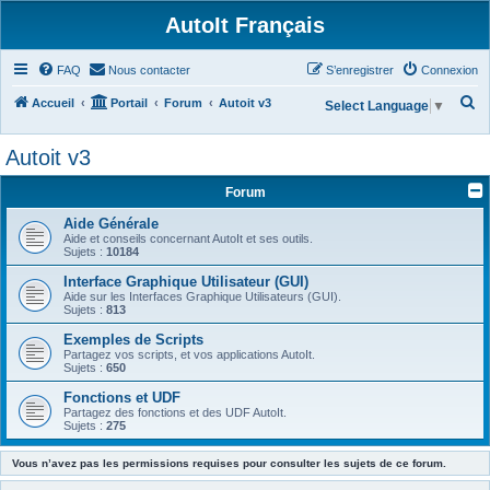
AutoIt Français
FAQ
Nous contacter
S’enregistrer
Connexion
R
Accueil
Portail
Forum
Autoit v3
Select Language
▼
e
Autoit v3
c
h
Forum
e
Aide Générale
r
Aide et conseils concernant AutoIt et ses outils.
Sujets :
10184
c
Interface Graphique Utilisateur (GUI)
h
Aide sur les Interfaces Graphique Utilisateurs (GUI).
Sujets :
813
e
Exemples de Scripts
r
Partagez vos scripts, et vos applications AutoIt.
Sujets :
650
Fonctions et UDF
Partagez des fonctions et des UDF AutoIt.
Sujets :
275
Vous n’avez pas les permissions requises pour consulter les sujets de ce forum.