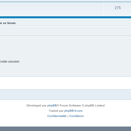
275
de ce forum.
 cette session
Développé par
phpBB
® Forum Software © phpBB Limited
Traduit par
phpBB-fr.com
Confidentialité
|
Conditions