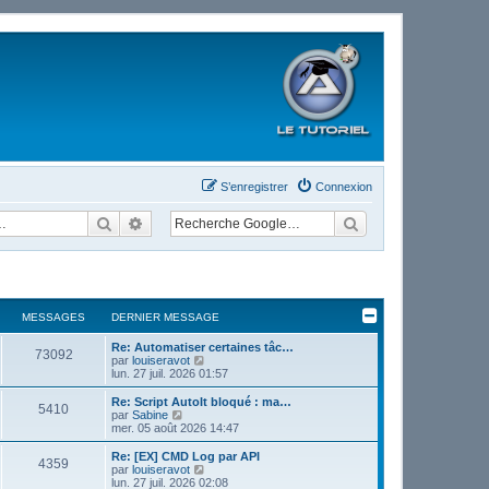
S’enregistrer
Connexion
Rechercher
Recherche avancée
MESSAGES
DERNIER MESSAGE
Re: Automatiser certaines tâc…
73092
V
par
louiseravot
o
lun. 27 juil. 2026 01:57
i
r
Re: Script AutoIt bloqué : ma…
5410
l
V
par
Sabine
e
o
mer. 05 août 2026 14:47
d
i
e
r
Re: [EX] CMD Log par API
4359
r
l
V
par
louiseravot
n
e
o
lun. 27 juil. 2026 02:08