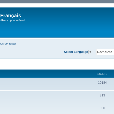
 Français
Francophone AutoIt
us contacter
Select Language
▼
SUJETS
10184
813
650