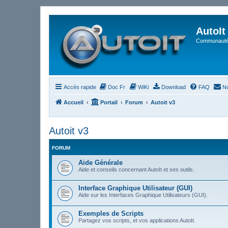
AutoIt
Communauté 
Accès rapide
Doc Fr
WiKi
Download
FAQ
No
Accueil
Portail
Forum
Autoit v3
Autoit v3
FORUM
Aide Générale
Aide et conseils concernant AutoIt et ses outils.
Interface Graphique Utilisateur (GUI)
Aide sur les Interfaces Graphique Utilisateurs (GUI).
Exemples de Scripts
Partagez vos scripts, et vos applications AutoIt.