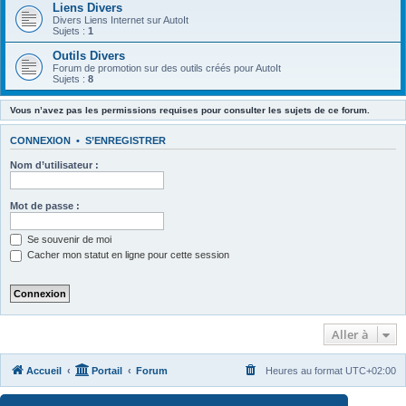
Liens Divers
Divers Liens Internet sur AutoIt
Sujets :
1
Outils Divers
Forum de promotion sur des outils créés pour AutoIt
Sujets :
8
Vous n’avez pas les permissions requises pour consulter les sujets de ce forum.
CONNEXION
•
S’ENREGISTRER
Nom d’utilisateur :
Mot de passe :
Se souvenir de moi
Cacher mon statut en ligne pour cette session
Aller à
Accueil
Portail
Forum
Heures au format
UTC+02:00
Développé par
phpBB
® Forum Software © phpBB Limited