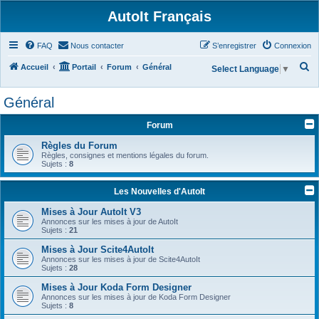
AutoIt Français
FAQ
Nous contacter
S’enregistrer
Connexion
R
Accueil
Portail
Forum
Général
Select Language
▼
e
Général
c
h
Forum
e
Règles du Forum
r
Règles, consignes et mentions légales du forum.
Sujets :
8
c
h
Les Nouvelles d'AutoIt
e
Mises à Jour AutoIt V3
r
Annonces sur les mises à jour de AutoIt
Sujets :
21
Mises à Jour Scite4AutoIt
Annonces sur les mises à jour de Scite4AutoIt
Sujets :
28
Mises à Jour Koda Form Designer
Annonces sur les mises à jour de Koda Form Designer
Sujets :
8