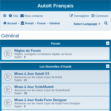
AutoIt Français
FAQ
Nous contacter
S’enregistrer
Connexion
R
Accueil
Portail
Forum
Général
Select Language
▼
e
Général
c
h
Forum
e
Règles du Forum
r
Règles, consignes et mentions légales du forum.
Sujets :
8
c
h
Les Nouvelles d'AutoIt
e
Mises à Jour AutoIt V3
r
Annonces sur les mises à jour de AutoIt
Sujets :
21
Mises à Jour Scite4AutoIt
Annonces sur les mises à jour de Scite4AutoIt
Sujets :
28
Mises à Jour Koda Form Designer
Annonces sur les mises à jour de Koda Form Designer
Sujets :
8