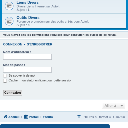
Liens Divers
Divers Liens Internet sur AutoIt
Sujets :
1
Outils Divers
Forum de promotion sur des outils créés pour AutoIt
Sujets :
8
Vous n’avez pas les permissions requises pour consulter les sujets de ce forum.
CONNEXION
•
S’ENREGISTRER
Nom d’utilisateur :
Mot de passe :
Se souvenir de moi
Cacher mon statut en ligne pour cette session
Aller à
Accueil
Portail
Forum
Heures au format
UTC+02:00
Développé par
phpBB
® Forum Software © phpBB Limited