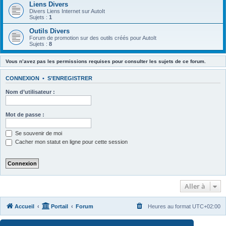
Liens Divers
Divers Liens Internet sur AutoIt
Sujets :
1
Outils Divers
Forum de promotion sur des outils créés pour AutoIt
Sujets :
8
Vous n’avez pas les permissions requises pour consulter les sujets de ce forum.
CONNEXION
•
S’ENREGISTRER
Nom d’utilisateur :
Mot de passe :
Se souvenir de moi
Cacher mon statut en ligne pour cette session
Aller à
Accueil
Portail
Forum
Heures au format
UTC+02:00
Développé par
phpBB
® Forum Software © phpBB Limited