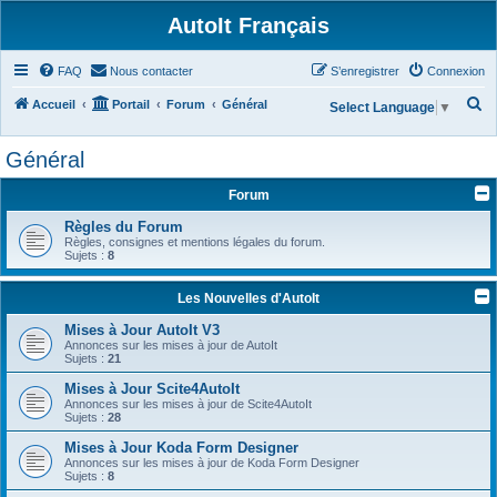
AutoIt Français
FAQ
Nous contacter
S’enregistrer
Connexion
R
Accueil
Portail
Forum
Général
Select Language
▼
e
Général
c
h
Forum
e
Règles du Forum
r
Règles, consignes et mentions légales du forum.
Sujets :
8
c
h
Les Nouvelles d'AutoIt
e
Mises à Jour AutoIt V3
r
Annonces sur les mises à jour de AutoIt
Sujets :
21
Mises à Jour Scite4AutoIt
Annonces sur les mises à jour de Scite4AutoIt
Sujets :
28
Mises à Jour Koda Form Designer
Annonces sur les mises à jour de Koda Form Designer
Sujets :
8