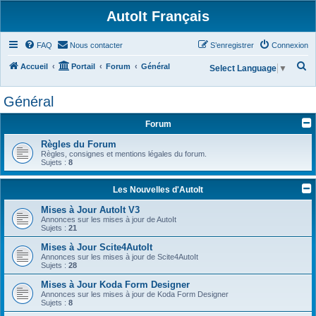
AutoIt Français
FAQ
Nous contacter
S’enregistrer
Connexion
R
Accueil
Portail
Forum
Général
Select Language
▼
e
Général
c
h
Forum
e
Règles du Forum
r
Règles, consignes et mentions légales du forum.
Sujets :
8
c
h
Les Nouvelles d'AutoIt
e
Mises à Jour AutoIt V3
r
Annonces sur les mises à jour de AutoIt
Sujets :
21
Mises à Jour Scite4AutoIt
Annonces sur les mises à jour de Scite4AutoIt
Sujets :
28
Mises à Jour Koda Form Designer
Annonces sur les mises à jour de Koda Form Designer
Sujets :
8