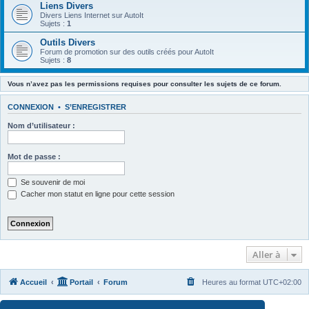
Liens Divers
Divers Liens Internet sur AutoIt
Sujets :
1
Outils Divers
Forum de promotion sur des outils créés pour AutoIt
Sujets :
8
Vous n’avez pas les permissions requises pour consulter les sujets de ce forum.
CONNEXION
•
S’ENREGISTRER
Nom d’utilisateur :
Mot de passe :
Se souvenir de moi
Cacher mon statut en ligne pour cette session
Aller à
Accueil
Portail
Forum
Heures au format
UTC+02:00
Développé par
phpBB
® Forum Software © phpBB Limited