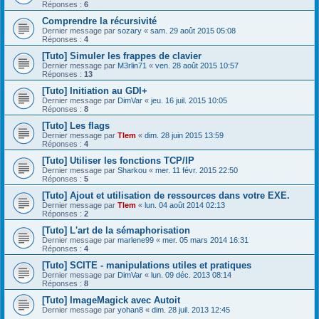
Réponses :
6
Comprendre la récursivité
Dernier message par
sozary
«
sam. 29 août 2015 05:08
Réponses :
4
[Tuto] Simuler les frappes de clavier
Dernier message par
M3rlin71
«
ven. 28 août 2015 10:57
Réponses :
13
[Tuto] Initiation au GDI+
Dernier message par
DimVar
«
jeu. 16 juil. 2015 10:05
Réponses :
8
[Tuto] Les flags
Dernier message par
Tlem
«
dim. 28 juin 2015 13:59
Réponses :
4
[Tuto] Utiliser les fonctions TCP/IP
Dernier message par
Sharkou
«
mer. 11 févr. 2015 22:50
Réponses :
5
[Tuto] Ajout et utilisation de ressources dans votre EXE.
Dernier message par
Tlem
«
lun. 04 août 2014 02:13
Réponses :
2
[Tuto] L'art de la sémaphorisation
Dernier message par
marlene99
«
mer. 05 mars 2014 16:31
Réponses :
4
[Tuto] SCITE - manipulations utiles et pratiques
Dernier message par
DimVar
«
lun. 09 déc. 2013 08:14
Réponses :
8
[Tuto] ImageMagick avec Autoit
Dernier message par
yohan8
«
dim. 28 juil. 2013 12:45