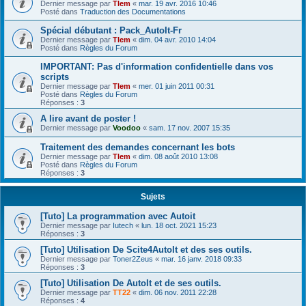
Dernier message par
Tlem
«
mar. 19 avr. 2016 10:46
Posté dans
Traduction des Documentations
Spécial débutant : Pack_AutoIt-Fr
Dernier message par
Tlem
«
dim. 04 avr. 2010 14:04
Posté dans
Règles du Forum
IMPORTANT: Pas d'information confidentielle dans vos
scripts
Dernier message par
Tlem
«
mer. 01 juin 2011 00:31
Posté dans
Règles du Forum
Réponses :
3
A lire avant de poster !
Dernier message par
Voodoo
«
sam. 17 nov. 2007 15:35
Traitement des demandes concernant les bots
Dernier message par
Tlem
«
dim. 08 août 2010 13:08
Posté dans
Règles du Forum
Réponses :
3
Sujets
[Tuto] La programmation avec Autoit
Dernier message par
Iutech
«
lun. 18 oct. 2021 15:23
Réponses :
3
[Tuto] Utilisation De Scite4AutoIt et des ses outils.
Dernier message par
Toner2Zeus
«
mar. 16 janv. 2018 09:33
Réponses :
3
[Tuto] Utilisation De AutoIt et de ses outils.
Dernier message par
TT22
«
dim. 06 nov. 2011 22:28
Réponses :
4