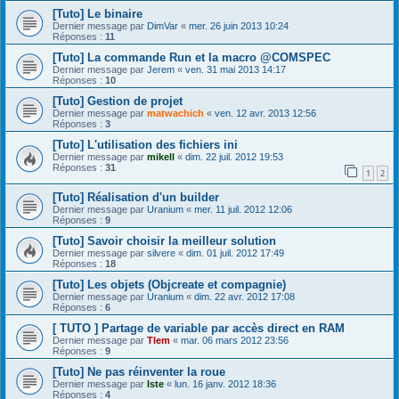
[Tuto] Le binaire
Dernier message par
DimVar
«
mer. 26 juin 2013 10:24
Réponses :
11
[Tuto] La commande Run et la macro @COMSPEC
Dernier message par
Jerem
«
ven. 31 mai 2013 14:17
Réponses :
10
[Tuto] Gestion de projet
Dernier message par
matwachich
«
ven. 12 avr. 2013 12:56
Réponses :
3
[Tuto] L'utilisation des fichiers ini
Dernier message par
mikell
«
dim. 22 juil. 2012 19:53
Réponses :
31
1
2
[Tuto] Réalisation d'un builder
Dernier message par
Uranium
«
mer. 11 juil. 2012 12:06
Réponses :
9
[Tuto] Savoir choisir la meilleur solution
Dernier message par
silvere
«
dim. 01 juil. 2012 17:49
Réponses :
18
[Tuto] Les objets (Objcreate et compagnie)
Dernier message par
Uranium
«
dim. 22 avr. 2012 17:08
Réponses :
6
[ TUTO ] Partage de variable par accès direct en RAM
Dernier message par
Tlem
«
mar. 06 mars 2012 23:56
Réponses :
9
[Tuto] Ne pas réinventer la roue
Dernier message par
Iste
«
lun. 16 janv. 2012 18:36
Réponses :
4