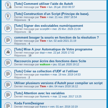
[Tuto] Comment utiliser l'aide de AutoIt
Dernier message par
Tlem
«
lun. 26 juil. 2010 00:37
[Tuto] Construction d'un Script (Principe de base).
Dernier message par
Tlem
«
mer. 21 nov. 2007 18:54
Réponses :
9
[Tuto] Signer des exécutables numériquement
Dernier message par
scorp84
«
mer. 25 févr. 2026 21:04
Réponses :
11
comment bouger la souris en fonction de la résolution ?
Dernier message par
Tlem
«
lun. 02 août 2021 21:19
Réponses :
4
[Tuto] Mise A jour Automatique de Votre programme
Dernier message par
dopi
«
mer. 22 juil. 2020 17:02
Réponses :
18
Raccourcis pour écrire des fonctions dans Scite
Dernier message par
walkson
«
jeu. 02 juil. 2020 19:12
[Tuto] Créer sa collection d'UDF et l'utiliser
Dernier message par
mavitten
«
mar. 19 nov. 2019 14:53
Réponses :
2
Utiliser plusieurs versions d'AutoIt pour compiler un script
Dernier message par
Tlem
«
dim. 04 mars 2018 16:12
[Tuto] Attention avec les variables
Dernier message par
Numeric
«
mar. 12 sept. 2017 13:25
Koda FormDesigner
Dernier message par
franco
«
ven. 01 avr. 2016 10:19