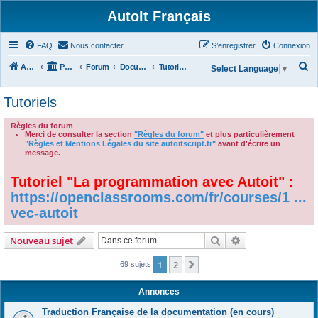
AutoIt Français
FAQ
Nous contacter
S’enregistrer
Connexion
R
Accueil
Portail
Forum
Documentations
Tutoriels
Select Language
▼
e
Tutoriels
c
h
Règles du forum
Merci de consulter la section
"Règles du forum"
et plus particulièrement
e
"Règles et Mentions Légales du site autoitscript.fr"
avant d'écrire un
r
message.
.
c
Tutoriel "La programmation avec Autoit" :
h
https://openclassrooms.com/fr/courses/1 ...
e
vec-autoit
r
Rechercher
Recherche avanc
Nouveau sujet
1
2
Suivante
69 sujets
Annonces
Traduction Française de la documentation (en cours)