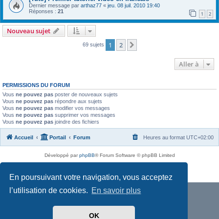
Dernier message par
arthaz77
«
jeu. 08 juil. 2010 19:40
Réponses :
21
1
2
Nouveau sujet
1
2
Suivante
69 sujets
Aller à
PERMISSIONS DU FORUM
Vous
ne pouvez pas
poster de nouveaux sujets
Vous
ne pouvez pas
répondre aux sujets
Vous
ne pouvez pas
modifier vos messages
Vous
ne pouvez pas
supprimer vos messages
Vous
ne pouvez pas
joindre des fichiers
Accueil
Portail
Forum
Heures au format
UTC+02:00
Développé par
phpBB
® Forum Software © phpBB Limited
Traduit par
phpBB-fr.com
Confidentialité
|
Conditions
En poursuivant votre navigation, vous acceptez
l’utilisation de cookies.
En savoir plus
OK