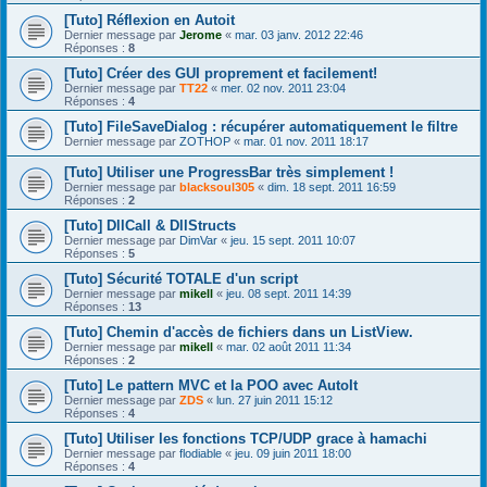
[Tuto] Réflexion en Autoit
Dernier message par
Jerome
«
mar. 03 janv. 2012 22:46
Réponses :
8
[Tuto] Créer des GUI proprement et facilement!
Dernier message par
TT22
«
mer. 02 nov. 2011 23:04
Réponses :
4
[Tuto] FileSaveDialog : récupérer automatiquement le filtre
Dernier message par
ZOTHOP
«
mar. 01 nov. 2011 18:17
[Tuto] Utiliser une ProgressBar très simplement !
Dernier message par
blacksoul305
«
dim. 18 sept. 2011 16:59
Réponses :
2
[Tuto] DllCall & DllStructs
Dernier message par
DimVar
«
jeu. 15 sept. 2011 10:07
Réponses :
5
[Tuto] Sécurité TOTALE d'un script
Dernier message par
mikell
«
jeu. 08 sept. 2011 14:39
Réponses :
13
[Tuto] Chemin d'accès de fichiers dans un ListView.
Dernier message par
mikell
«
mar. 02 août 2011 11:34
Réponses :
2
[Tuto] Le pattern MVC et la POO avec AutoIt
Dernier message par
ZDS
«
lun. 27 juin 2011 15:12
Réponses :
4
[Tuto] Utiliser les fonctions TCP/UDP grace à hamachi
Dernier message par
flodiable
«
jeu. 09 juin 2011 18:00
Réponses :
4