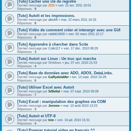
[Tuto] Cacher une clé de registre
Dernier message par
ZDS
«
ven. 22 avr. 2011 16:01
Réponses :
9
[Tuto] AutoIt et les impressions.
Dernier message par
albu68
«
mar. 22 mars 2011 16:33
Réponses :
8
[Tuto] Vidéo de comment créer et interargir avec une GUI
Dernier message par
rabbit14000
«
mer. 02 mars 2011 22:17
Réponses :
8
[Tuto] Apprendre à chercher dans Scite
Dernier message par
Colin117
«
ven. 17 déc. 2010 08:29
Réponses :
3
[Tuto] Autoit sur Linux : Un truc qui marche
Dernier message par
Sh4dows
«
jeu. 07 oct. 2010 21:53
Réponses :
4
[Tuto] Base de données avec ADO, ADOX, DataLinks.
Dernier message par
GaRydelaMer
«
lun. 13 sept. 2010 10:29
Réponses :
6
[Tuto] Utiliser Excel avec Autoit
Dernier message par
SrBelial
«
mar. 07 sept. 2010 09:08
Réponses :
7
[Tuto] Excel : manipulation des graphes via COM
Dernier message par
Jerome
«
mar. 10 août 2010 13:23
Réponses :
3
[Tuto] Autoit et UTF-8
Dernier message par
Iste
«
ven. 16 juil. 2010 15:31
Réponses :
4
[Tuto] Premier tutoriel video en francais ^^