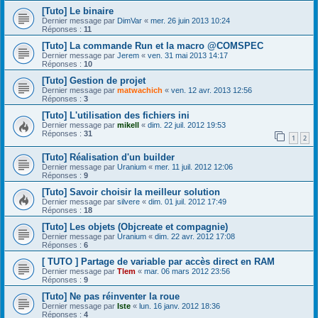
[Tuto] Le binaire
Dernier message par
DimVar
«
mer. 26 juin 2013 10:24
Réponses :
11
[Tuto] La commande Run et la macro @COMSPEC
Dernier message par
Jerem
«
ven. 31 mai 2013 14:17
Réponses :
10
[Tuto] Gestion de projet
Dernier message par
matwachich
«
ven. 12 avr. 2013 12:56
Réponses :
3
[Tuto] L'utilisation des fichiers ini
Dernier message par
mikell
«
dim. 22 juil. 2012 19:53
Réponses :
31
1
2
[Tuto] Réalisation d'un builder
Dernier message par
Uranium
«
mer. 11 juil. 2012 12:06
Réponses :
9
[Tuto] Savoir choisir la meilleur solution
Dernier message par
silvere
«
dim. 01 juil. 2012 17:49
Réponses :
18
[Tuto] Les objets (Objcreate et compagnie)
Dernier message par
Uranium
«
dim. 22 avr. 2012 17:08
Réponses :
6
[ TUTO ] Partage de variable par accès direct en RAM
Dernier message par
Tlem
«
mar. 06 mars 2012 23:56
Réponses :
9
[Tuto] Ne pas réinventer la roue
Dernier message par
Iste
«
lun. 16 janv. 2012 18:36
Réponses :
4