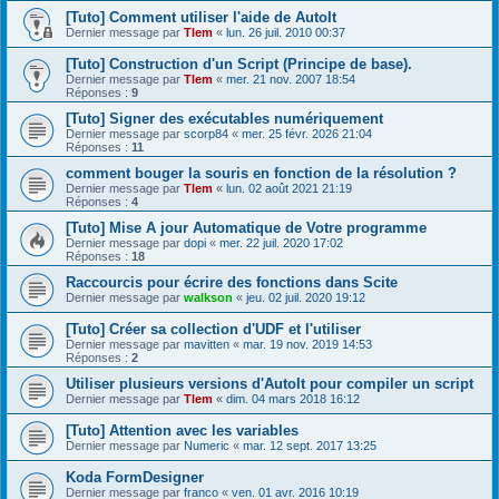
[Tuto] Comment utiliser l'aide de AutoIt
Dernier message par
Tlem
«
lun. 26 juil. 2010 00:37
[Tuto] Construction d'un Script (Principe de base).
Dernier message par
Tlem
«
mer. 21 nov. 2007 18:54
Réponses :
9
[Tuto] Signer des exécutables numériquement
Dernier message par
scorp84
«
mer. 25 févr. 2026 21:04
Réponses :
11
comment bouger la souris en fonction de la résolution ?
Dernier message par
Tlem
«
lun. 02 août 2021 21:19
Réponses :
4
[Tuto] Mise A jour Automatique de Votre programme
Dernier message par
dopi
«
mer. 22 juil. 2020 17:02
Réponses :
18
Raccourcis pour écrire des fonctions dans Scite
Dernier message par
walkson
«
jeu. 02 juil. 2020 19:12
[Tuto] Créer sa collection d'UDF et l'utiliser
Dernier message par
mavitten
«
mar. 19 nov. 2019 14:53
Réponses :
2
Utiliser plusieurs versions d'AutoIt pour compiler un script
Dernier message par
Tlem
«
dim. 04 mars 2018 16:12
[Tuto] Attention avec les variables
Dernier message par
Numeric
«
mar. 12 sept. 2017 13:25
Koda FormDesigner
Dernier message par
franco
«
ven. 01 avr. 2016 10:19