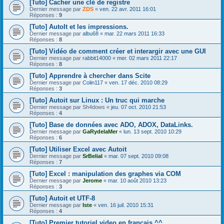
[Tuto] Cacher une clé de registre
Dernier message par
ZDS
«
ven. 22 avr. 2011 16:01
Réponses :
9
[Tuto] AutoIt et les impressions.
Dernier message par
albu68
«
mar. 22 mars 2011 16:33
Réponses :
8
[Tuto] Vidéo de comment créer et interargir avec une GUI
Dernier message par
rabbit14000
«
mer. 02 mars 2011 22:17
Réponses :
8
[Tuto] Apprendre à chercher dans Scite
Dernier message par
Colin117
«
ven. 17 déc. 2010 08:29
Réponses :
3
[Tuto] Autoit sur Linux : Un truc qui marche
Dernier message par
Sh4dows
«
jeu. 07 oct. 2010 21:53
Réponses :
4
[Tuto] Base de données avec ADO, ADOX, DataLinks.
Dernier message par
GaRydelaMer
«
lun. 13 sept. 2010 10:29
Réponses :
6
[Tuto] Utiliser Excel avec Autoit
Dernier message par
SrBelial
«
mar. 07 sept. 2010 09:08
Réponses :
7
[Tuto] Excel : manipulation des graphes via COM
Dernier message par
Jerome
«
mar. 10 août 2010 13:23
Réponses :
3
[Tuto] Autoit et UTF-8
Dernier message par
Iste
«
ven. 16 juil. 2010 15:31
Réponses :
4
[Tuto] Premier tutoriel video en francais ^^