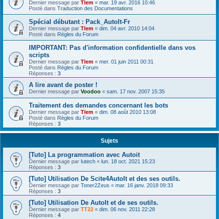
Dernier message par
Tlem
«
mar. 19 avr. 2016 10:46
Posté dans
Traduction des Documentations
Spécial débutant : Pack_AutoIt-Fr
Dernier message par
Tlem
«
dim. 04 avr. 2010 14:04
Posté dans
Règles du Forum
IMPORTANT: Pas d'information confidentielle dans vos
scripts
Dernier message par
Tlem
«
mer. 01 juin 2011 00:31
Posté dans
Règles du Forum
Réponses :
3
A lire avant de poster !
Dernier message par
Voodoo
«
sam. 17 nov. 2007 15:35
Traitement des demandes concernant les bots
Dernier message par
Tlem
«
dim. 08 août 2010 13:08
Posté dans
Règles du Forum
Réponses :
3
Sujets
[Tuto] La programmation avec Autoit
Dernier message par
Iutech
«
lun. 18 oct. 2021 15:23
Réponses :
3
[Tuto] Utilisation De Scite4AutoIt et des ses outils.
Dernier message par
Toner2Zeus
«
mar. 16 janv. 2018 09:33
Réponses :
3
[Tuto] Utilisation De AutoIt et de ses outils.
Dernier message par
TT22
«
dim. 06 nov. 2011 22:28
Réponses :
4