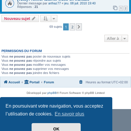
Dernier message par
arthaz77
«
jeu. 08 juil. 2010 19:40
Réponses :
21
1
2
Nouveau sujet
1
2
Suivante
69 sujets
Aller à
PERMISSIONS DU FORUM
Vous
ne pouvez pas
poster de nouveaux sujets
Vous
ne pouvez pas
répondre aux sujets
Vous
ne pouvez pas
modifier vos messages
Vous
ne pouvez pas
supprimer vos messages
Vous
ne pouvez pas
joindre des fichiers
Accueil
Portail
Forum
Heures au format
UTC+02:00
Développé par
phpBB
® Forum Software © phpBB Limited
Traduit par
phpBB-fr.com
Confidentialité
|
Conditions
En poursuivant votre navigation, vous acceptez
l’utilisation de cookies.
En savoir plus
OK