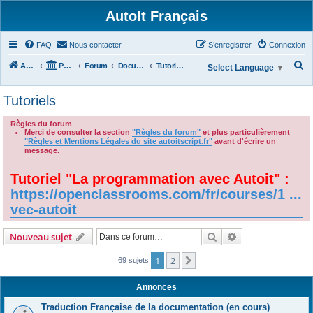
AutoIt Français
FAQ
Nous contacter
S’enregistrer
Connexion
R
Accueil
Portail
Forum
Documentations
Tutoriels
Select Language
▼
e
Tutoriels
c
h
Règles du forum
Merci de consulter la section
"Règles du forum"
et plus particulièrement
e
"Règles et Mentions Légales du site autoitscript.fr"
avant d'écrire un
r
message.
.
c
Tutoriel "La programmation avec Autoit" :
h
https://openclassrooms.com/fr/courses/1 ...
e
vec-autoit
r
Rechercher
Recherche avanc
Nouveau sujet
1
2
Suivante
69 sujets
Annonces
Traduction Française de la documentation (en cours)