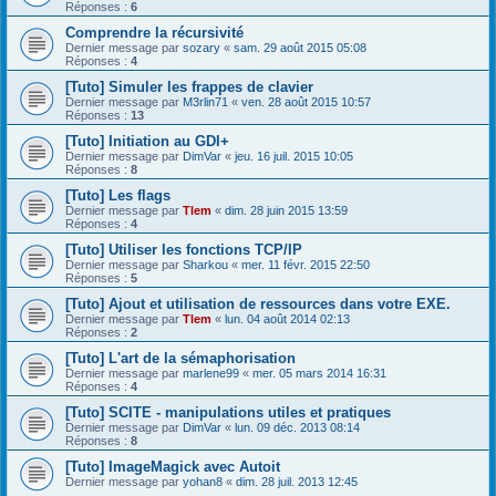
Réponses :
6
Comprendre la récursivité
Dernier message par
sozary
«
sam. 29 août 2015 05:08
Réponses :
4
[Tuto] Simuler les frappes de clavier
Dernier message par
M3rlin71
«
ven. 28 août 2015 10:57
Réponses :
13
[Tuto] Initiation au GDI+
Dernier message par
DimVar
«
jeu. 16 juil. 2015 10:05
Réponses :
8
[Tuto] Les flags
Dernier message par
Tlem
«
dim. 28 juin 2015 13:59
Réponses :
4
[Tuto] Utiliser les fonctions TCP/IP
Dernier message par
Sharkou
«
mer. 11 févr. 2015 22:50
Réponses :
5
[Tuto] Ajout et utilisation de ressources dans votre EXE.
Dernier message par
Tlem
«
lun. 04 août 2014 02:13
Réponses :
2
[Tuto] L'art de la sémaphorisation
Dernier message par
marlene99
«
mer. 05 mars 2014 16:31
Réponses :
4
[Tuto] SCITE - manipulations utiles et pratiques
Dernier message par
DimVar
«
lun. 09 déc. 2013 08:14
Réponses :
8
[Tuto] ImageMagick avec Autoit
Dernier message par
yohan8
«
dim. 28 juil. 2013 12:45