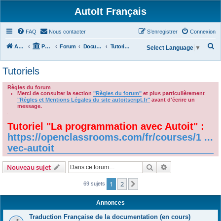
AutoIt Français
FAQ
Nous contacter
S’enregistrer
Connexion
R
Accueil
Portail
Forum
Documentations
Tutoriels
Select Language
▼
e
Tutoriels
c
h
Règles du forum
Merci de consulter la section
"Règles du forum"
et plus particulièrement
e
"Règles et Mentions Légales du site autoitscript.fr"
avant d'écrire un
r
message.
.
c
Tutoriel "La programmation avec Autoit" :
h
https://openclassrooms.com/fr/courses/1 ...
e
vec-autoit
r
Rechercher
Recherche avanc
Nouveau sujet
1
2
Suivante
69 sujets
Annonces
Traduction Française de la documentation (en cours)