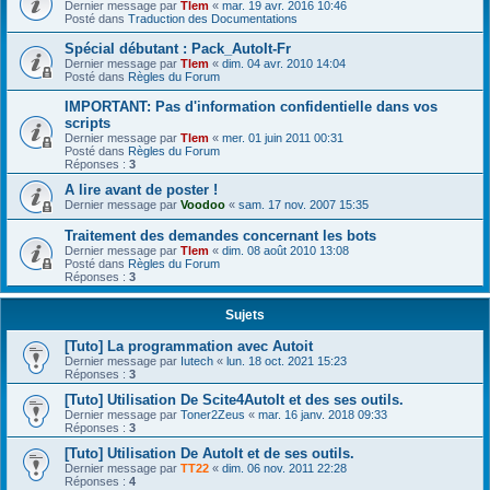
Dernier message par
Tlem
«
mar. 19 avr. 2016 10:46
Posté dans
Traduction des Documentations
Spécial débutant : Pack_AutoIt-Fr
Dernier message par
Tlem
«
dim. 04 avr. 2010 14:04
Posté dans
Règles du Forum
IMPORTANT: Pas d'information confidentielle dans vos
scripts
Dernier message par
Tlem
«
mer. 01 juin 2011 00:31
Posté dans
Règles du Forum
Réponses :
3
A lire avant de poster !
Dernier message par
Voodoo
«
sam. 17 nov. 2007 15:35
Traitement des demandes concernant les bots
Dernier message par
Tlem
«
dim. 08 août 2010 13:08
Posté dans
Règles du Forum
Réponses :
3
Sujets
[Tuto] La programmation avec Autoit
Dernier message par
Iutech
«
lun. 18 oct. 2021 15:23
Réponses :
3
[Tuto] Utilisation De Scite4AutoIt et des ses outils.
Dernier message par
Toner2Zeus
«
mar. 16 janv. 2018 09:33
Réponses :
3
[Tuto] Utilisation De AutoIt et de ses outils.
Dernier message par
TT22
«
dim. 06 nov. 2011 22:28
Réponses :
4