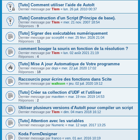
[Tuto] Comment utiliser l'aide de AutoIt
Dernier message par
Tlem
«
lun. 26 juil. 2010 00:37
[Tuto] Construction d'un Script (Principe de base).
Dernier message par
Tlem
«
mer. 21 nov. 2007 18:54
Réponses :
9
[Tuto] Signer des exécutables numériquement
Dernier message par
scorp84
«
mer. 25 févr. 2026 21:04
Réponses :
11
comment bouger la souris en fonction de la résolution ?
Dernier message par
Tlem
«
lun. 02 août 2021 21:19
Réponses :
4
[Tuto] Mise A jour Automatique de Votre programme
Dernier message par
dopi
«
mer. 22 juil. 2020 17:02
Réponses :
18
Raccourcis pour écrire des fonctions dans Scite
Dernier message par
walkson
«
jeu. 02 juil. 2020 19:12
[Tuto] Créer sa collection d'UDF et l'utiliser
Dernier message par
mavitten
«
mar. 19 nov. 2019 14:53
Réponses :
2
Utiliser plusieurs versions d'AutoIt pour compiler un script
Dernier message par
Tlem
«
dim. 04 mars 2018 16:12
[Tuto] Attention avec les variables
Dernier message par
Numeric
«
mar. 12 sept. 2017 13:25
Koda FormDesigner
Dernier message par
franco
«
ven. 01 avr. 2016 10:19