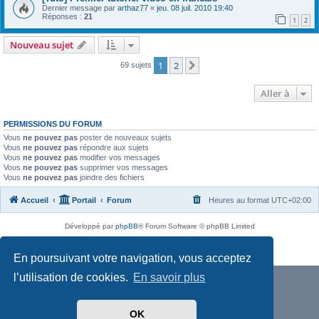
Dernier message par
arthaz77
«
jeu. 08 juil. 2010 19:40
Réponses :
21
1
2
Nouveau sujet
1
2
Suivante
69 sujets
Aller à
PERMISSIONS DU FORUM
Vous
ne pouvez pas
poster de nouveaux sujets
Vous
ne pouvez pas
répondre aux sujets
Vous
ne pouvez pas
modifier vos messages
Vous
ne pouvez pas
supprimer vos messages
Vous
ne pouvez pas
joindre des fichiers
Accueil
Portail
Forum
Heures au format
UTC+02:00
Développé par
phpBB
® Forum Software © phpBB Limited
Traduit par
phpBB-fr.com
Confidentialité
|
Conditions
En poursuivant votre navigation, vous acceptez
l’utilisation de cookies.
En savoir plus
OK