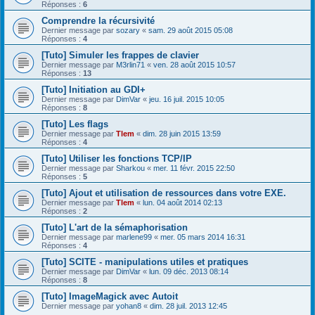
Réponses :
6
Comprendre la récursivité
Dernier message par
sozary
«
sam. 29 août 2015 05:08
Réponses :
4
[Tuto] Simuler les frappes de clavier
Dernier message par
M3rlin71
«
ven. 28 août 2015 10:57
Réponses :
13
[Tuto] Initiation au GDI+
Dernier message par
DimVar
«
jeu. 16 juil. 2015 10:05
Réponses :
8
[Tuto] Les flags
Dernier message par
Tlem
«
dim. 28 juin 2015 13:59
Réponses :
4
[Tuto] Utiliser les fonctions TCP/IP
Dernier message par
Sharkou
«
mer. 11 févr. 2015 22:50
Réponses :
5
[Tuto] Ajout et utilisation de ressources dans votre EXE.
Dernier message par
Tlem
«
lun. 04 août 2014 02:13
Réponses :
2
[Tuto] L'art de la sémaphorisation
Dernier message par
marlene99
«
mer. 05 mars 2014 16:31
Réponses :
4
[Tuto] SCITE - manipulations utiles et pratiques
Dernier message par
DimVar
«
lun. 09 déc. 2013 08:14
Réponses :
8
[Tuto] ImageMagick avec Autoit
Dernier message par
yohan8
«
dim. 28 juil. 2013 12:45