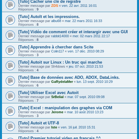
[Tuto] Cacher une clé de registre
Dernier message par
ZDS
«
ven. 22 avr. 2011 16:01
Réponses :
9
[Tuto] AutoIt et les impressions.
Dernier message par
albu68
«
mar. 22 mars 2011 16:33
Réponses :
8
[Tuto] Vidéo de comment créer et interargir avec une GUI
Dernier message par
rabbit14000
«
mer. 02 mars 2011 22:17
Réponses :
8
[Tuto] Apprendre à chercher dans Scite
Dernier message par
Colin117
«
ven. 17 déc. 2010 08:29
Réponses :
3
[Tuto] Autoit sur Linux : Un truc qui marche
Dernier message par
Sh4dows
«
jeu. 07 oct. 2010 21:53
Réponses :
4
[Tuto] Base de données avec ADO, ADOX, DataLinks.
Dernier message par
GaRydelaMer
«
lun. 13 sept. 2010 10:29
Réponses :
6
[Tuto] Utiliser Excel avec Autoit
Dernier message par
SrBelial
«
mar. 07 sept. 2010 09:08
Réponses :
7
[Tuto] Excel : manipulation des graphes via COM
Dernier message par
Jerome
«
mar. 10 août 2010 13:23
Réponses :
3
[Tuto] Autoit et UTF-8
Dernier message par
Iste
«
ven. 16 juil. 2010 15:31
Réponses :
4
[Tuto] Premier tutoriel video en francais ^^