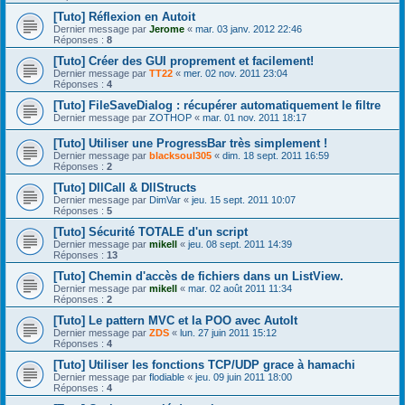
[Tuto] Réflexion en Autoit
Dernier message par
Jerome
«
mar. 03 janv. 2012 22:46
Réponses :
8
[Tuto] Créer des GUI proprement et facilement!
Dernier message par
TT22
«
mer. 02 nov. 2011 23:04
Réponses :
4
[Tuto] FileSaveDialog : récupérer automatiquement le filtre
Dernier message par
ZOTHOP
«
mar. 01 nov. 2011 18:17
[Tuto] Utiliser une ProgressBar très simplement !
Dernier message par
blacksoul305
«
dim. 18 sept. 2011 16:59
Réponses :
2
[Tuto] DllCall & DllStructs
Dernier message par
DimVar
«
jeu. 15 sept. 2011 10:07
Réponses :
5
[Tuto] Sécurité TOTALE d'un script
Dernier message par
mikell
«
jeu. 08 sept. 2011 14:39
Réponses :
13
[Tuto] Chemin d'accès de fichiers dans un ListView.
Dernier message par
mikell
«
mar. 02 août 2011 11:34
Réponses :
2
[Tuto] Le pattern MVC et la POO avec AutoIt
Dernier message par
ZDS
«
lun. 27 juin 2011 15:12
Réponses :
4
[Tuto] Utiliser les fonctions TCP/UDP grace à hamachi
Dernier message par
flodiable
«
jeu. 09 juin 2011 18:00
Réponses :
4