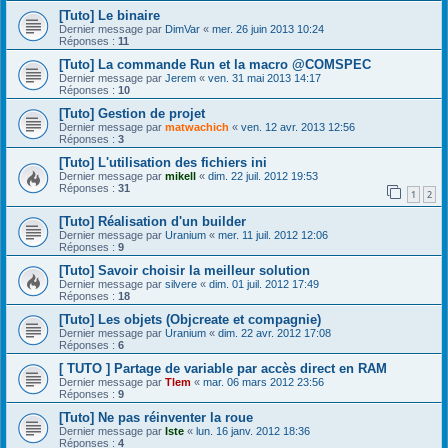
[Tuto] Le binaire
Dernier message par
DimVar
«
mer. 26 juin 2013 10:24
Réponses :
11
[Tuto] La commande Run et la macro @COMSPEC
Dernier message par
Jerem
«
ven. 31 mai 2013 14:17
Réponses :
10
[Tuto] Gestion de projet
Dernier message par
matwachich
«
ven. 12 avr. 2013 12:56
Réponses :
3
[Tuto] L'utilisation des fichiers ini
Dernier message par
mikell
«
dim. 22 juil. 2012 19:53
Réponses :
31
1
2
[Tuto] Réalisation d'un builder
Dernier message par
Uranium
«
mer. 11 juil. 2012 12:06
Réponses :
9
[Tuto] Savoir choisir la meilleur solution
Dernier message par
silvere
«
dim. 01 juil. 2012 17:49
Réponses :
18
[Tuto] Les objets (Objcreate et compagnie)
Dernier message par
Uranium
«
dim. 22 avr. 2012 17:08
Réponses :
6
[ TUTO ] Partage de variable par accès direct en RAM
Dernier message par
Tlem
«
mar. 06 mars 2012 23:56
Réponses :
9
[Tuto] Ne pas réinventer la roue
Dernier message par
Iste
«
lun. 16 janv. 2012 18:36
Réponses :
4