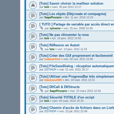
[Tuto] Savoir choisir la meilleur solution
par
Iste
»
sam. 30 juin 2012 13:17
[Tuto] Les objets (Objcreate et compagnie)
par
SagePourpre
»
dim. 11 avr. 2010 12:24
[ TUTO ] Partage de variable par accès direct 
par
sylvanie
»
ven. 25 avr. 2008 22:46
[Tuto] Ne pas réinventer la roue
par
Iste
»
lun. 16 janv. 2012 14:55
[Tuto] Réflexion en Autoit
par
Iste
»
ven. 14 janv. 2011 11:43
[Tuto] Créer des GUI proprement et facilement!
par
matwachich
»
mer. 02 nov. 2011 15:36
[Tuto] FileSaveDialog : récupérer automatiqueme
par
ZOTHOP
»
mar. 01 nov. 2011 18:17
[Tuto] Utiliser une ProgressBar très simplement
par
blacksoul305
»
dim. 18 sept. 2011 13:31
[Tuto] DllCall & DllStructs
par
SagePourpre
»
mar. 23 mars 2010 10:49
[Tuto] Sécurité TOTALE d'un script
par
Iste
»
sam. 04 sept. 2010 19:19
[Tuto] Chemin d'accès de fichiers dans un List
par
ZOTHOP
»
ven. 22 juil. 2011 22:46