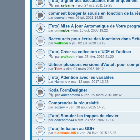
[Tuto] Signer des exécutables numériquement
par
sylvanie
»
jeu. 27 oct. 2011 19:25
comment bouger la souris en fonction de la ré
par
deuval
»
ven. 09 juil. 2021 14:55
[Tuto] Mise A jour Automatique de Votre prog
par
timmalos
»
lun. 13 oct. 2008 19:22
Raccourcis pour écrire des fonctions dans Scit
par
walkson
»
jeu. 02 juil. 2020 19:12
[Tuto] Créer sa collection d'UDF et l'utiliser
par
walkson
»
lun. 25 févr. 2019 21:20
Utiliser plusieurs versions d'AutoIt pour compil
par
Tlem
»
dim. 04 mars 2018 16:12
[Tuto] Attention avec les variables
par
Numeric
»
mar. 12 sept. 2017 13:25
Koda FormDesigner
par
Amesamana
»
ven. 25 mars 2016 08:32
Comprendre la récursivité
par
sozary
»
ven. 28 août 2015 14:25
[Tuto] Simuler les frappes de clavier
par
codename44
»
dim. 23 déc. 2007 12:56
[Tuto] Initiation au GDI+
par
blacksoul305
»
ven. 20 févr. 2015 15:25