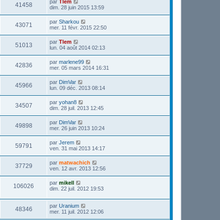
par
Tlem
41458
dim. 28 juin 2015 13:59
par
Sharkou
43071
mer. 11 févr. 2015 22:50
par
Tlem
51013
lun. 04 août 2014 02:13
par
marlene99
42836
mer. 05 mars 2014 16:31
par
DimVar
45966
lun. 09 déc. 2013 08:14
par
yohan8
34507
dim. 28 juil. 2013 12:45
par
DimVar
49898
mer. 26 juin 2013 10:24
par
Jerem
59791
ven. 31 mai 2013 14:17
par
matwachich
37729
ven. 12 avr. 2013 12:56
par
mikell
106026
dim. 22 juil. 2012 19:53
par
Uranium
48346
mer. 11 juil. 2012 12:06