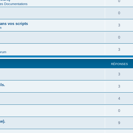
0
des Documentations
0
ans vos scripts
3
m
0
3
orum
RÉPONSES
3
ls.
3
4
0
e).
9