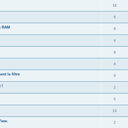
18
6
en RAM
9
4
8
4
nt le filtre
0
 !
2
5
13
View.
2