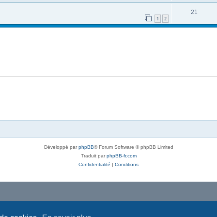
21
1
2
Développé par
phpBB
® Forum Software © phpBB Limited
Traduit par
phpBB-fr.com
Confidentialité
|
Conditions