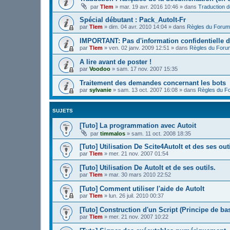
par
Tlem
»
mar. 19 avr. 2016 10:46
» dans
Traduction 
Spécial débutant : Pack_AutoIt-Fr
par
Tlem
»
dim. 04 avr. 2010 14:04
» dans
Règles du Forum
IMPORTANT: Pas d'information confidentielle d
par
Tlem
»
ven. 02 janv. 2009 12:51
» dans
Règles du Foru
A lire avant de poster !
par
Voodoo
»
sam. 17 nov. 2007 15:35
Traitement des demandes concernant les bots
par
sylvanie
»
sam. 13 oct. 2007 16:08
» dans
Règles du F
SUJETS
[Tuto] La programmation avec Autoit
par
timmalos
»
sam. 11 oct. 2008 18:35
[Tuto] Utilisation De Scite4AutoIt et des ses outi
par
Tlem
»
mer. 21 nov. 2007 01:54
[Tuto] Utilisation De AutoIt et de ses outils.
par
Tlem
»
mar. 30 mars 2010 22:52
[Tuto] Comment utiliser l'aide de AutoIt
par
Tlem
»
lun. 26 juil. 2010 00:37
[Tuto] Construction d'un Script (Principe de bas
par
Tlem
»
mer. 21 nov. 2007 10:22