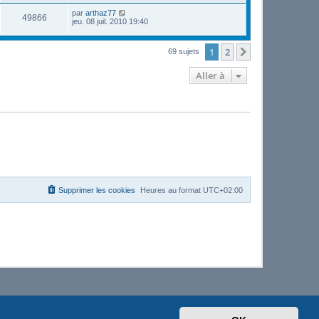
par
arthaz77
49866
jeu. 08 juil. 2010 19:40
1
2
Suivante
69 sujets
Aller à
Supprimer les cookies
Heures au format
UTC+02:00