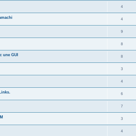
4
hamachi
4
9
8
ec une GUI
8
3
4
Links.
6
7
OM
3
4