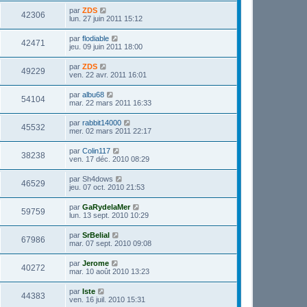
par
ZDS
42306
lun. 27 juin 2011 15:12
par
flodiable
42471
jeu. 09 juin 2011 18:00
par
ZDS
49229
ven. 22 avr. 2011 16:01
par
albu68
54104
mar. 22 mars 2011 16:33
par
rabbit14000
45532
mer. 02 mars 2011 22:17
par
Colin117
38238
ven. 17 déc. 2010 08:29
par
Sh4dows
46529
jeu. 07 oct. 2010 21:53
par
GaRydelaMer
59759
lun. 13 sept. 2010 10:29
par
SrBelial
67986
mar. 07 sept. 2010 09:08
par
Jerome
40272
mar. 10 août 2010 13:23
par
Iste
44383
ven. 16 juil. 2010 15:31