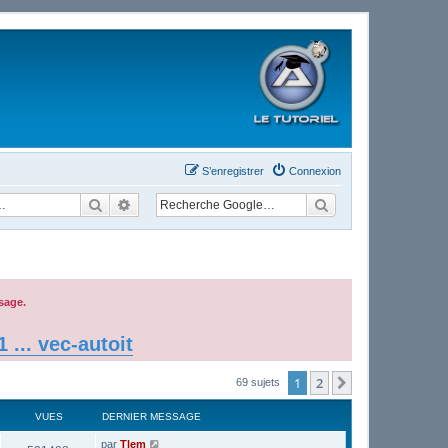
S’enregistrer
Connexion
Rechercher
Recherche avancée
sage.
... vec-autoit
1
2
Suivante
69 sujets
VUES
DERNIER MESSAGE
par
Tlem