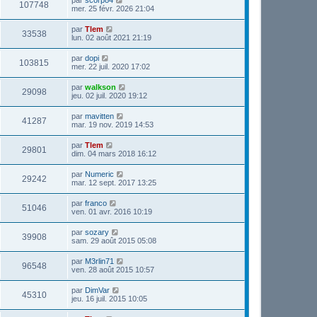
par
scorp84
107748
mer. 25 févr. 2026 21:04
par
Tlem
33538
lun. 02 août 2021 21:19
par
dopi
103815
mer. 22 juil. 2020 17:02
par
walkson
29098
jeu. 02 juil. 2020 19:12
par
mavitten
41287
mar. 19 nov. 2019 14:53
par
Tlem
29801
dim. 04 mars 2018 16:12
par
Numeric
29242
mar. 12 sept. 2017 13:25
par
franco
51046
ven. 01 avr. 2016 10:19
par
sozary
39908
sam. 29 août 2015 05:08
par
M3rlin71
96548
ven. 28 août 2015 10:57
par
DimVar
45310
jeu. 16 juil. 2015 10:05