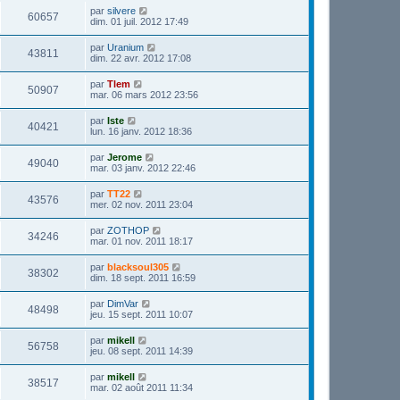
par
silvere
60657
dim. 01 juil. 2012 17:49
par
Uranium
43811
dim. 22 avr. 2012 17:08
par
Tlem
50907
mar. 06 mars 2012 23:56
par
Iste
40421
lun. 16 janv. 2012 18:36
par
Jerome
49040
mar. 03 janv. 2012 22:46
par
TT22
43576
mer. 02 nov. 2011 23:04
par
ZOTHOP
34246
mar. 01 nov. 2011 18:17
par
blacksoul305
38302
dim. 18 sept. 2011 16:59
par
DimVar
48498
jeu. 15 sept. 2011 10:07
par
mikell
56758
jeu. 08 sept. 2011 14:39
par
mikell
38517
mar. 02 août 2011 11:34