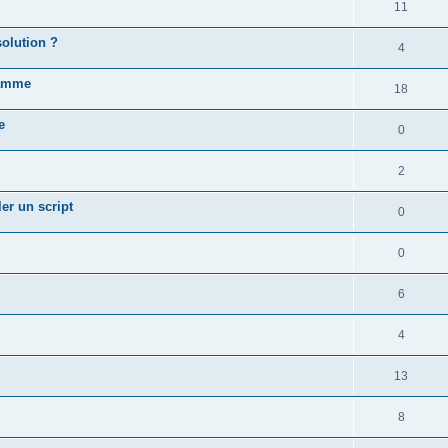
11
solution ?
4
ramme
18
e
0
2
er un script
0
0
6
4
13
8