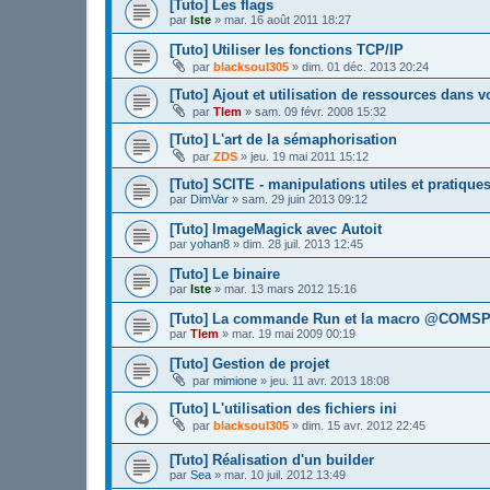
[Tuto] Les flags
par
Iste
»
mar. 16 août 2011 18:27
[Tuto] Utiliser les fonctions TCP/IP
par
blacksoul305
»
dim. 01 déc. 2013 20:24
[Tuto] Ajout et utilisation de ressources dans 
par
Tlem
»
sam. 09 févr. 2008 15:32
[Tuto] L'art de la sémaphorisation
par
ZDS
»
jeu. 19 mai 2011 15:12
[Tuto] SCITE - manipulations utiles et pratique
par
DimVar
»
sam. 29 juin 2013 09:12
[Tuto] ImageMagick avec Autoit
par
yohan8
»
dim. 28 juil. 2013 12:45
[Tuto] Le binaire
par
Iste
»
mar. 13 mars 2012 15:16
[Tuto] La commande Run et la macro @COMS
par
Tlem
»
mar. 19 mai 2009 00:19
[Tuto] Gestion de projet
par
mimione
»
jeu. 11 avr. 2013 18:08
[Tuto] L'utilisation des fichiers ini
par
blacksoul305
»
dim. 15 avr. 2012 22:45
[Tuto] Réalisation d'un builder
par
Sea
»
mar. 10 juil. 2012 13:49