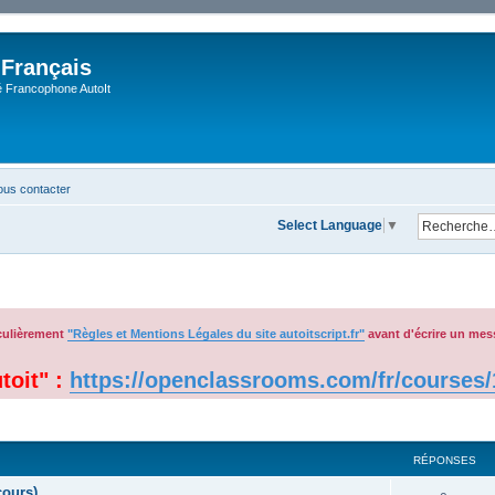
 Français
Francophone AutoIt
us contacter
Select Language
▼
iculièrement
"Règles et Mentions Légales du site autoitscript.fr"
avant d'écrire un mes
toit" :
https://openclassrooms.com/fr/courses/1 
cher
cherche avancée
RÉPONSES
cours)