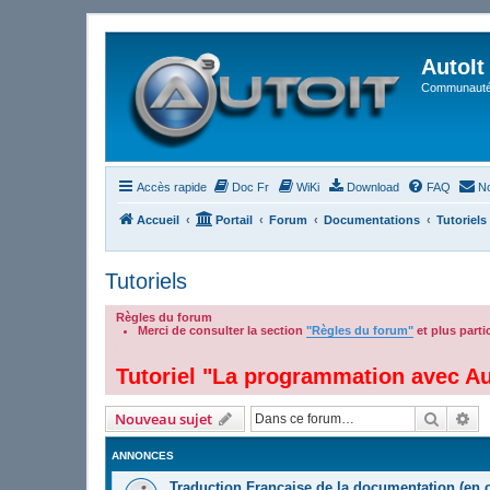
AutoIt
Communauté 
Accès rapide
Doc Fr
WiKi
Download
FAQ
No
Accueil
Portail
Forum
Documentations
Tutoriels
Tutoriels
Règles du forum
Merci de consulter la section
"Règles du forum"
et plus part
.
Tutoriel "La programmation avec Au
Recher
Re
Nouveau sujet
ANNONCES
Traduction Française de la documentation (en 