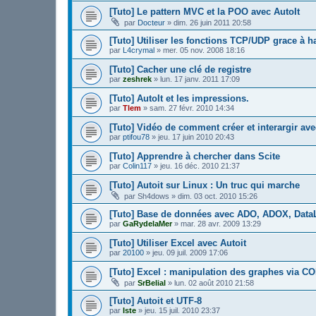
[Tuto] Le pattern MVC et la POO avec AutoIt
par
Docteur
»
dim. 26 juin 2011 20:58
[Tuto] Utiliser les fonctions TCP/UDP grace à 
par
L4crymal
»
mer. 05 nov. 2008 18:16
[Tuto] Cacher une clé de registre
par
zeshrek
»
lun. 17 janv. 2011 17:09
[Tuto] AutoIt et les impressions.
par
Tlem
»
sam. 27 févr. 2010 14:34
[Tuto] Vidéo de comment créer et interargir av
par
ptifou78
»
jeu. 17 juin 2010 20:43
[Tuto] Apprendre à chercher dans Scite
par
Colin117
»
jeu. 16 déc. 2010 21:37
[Tuto] Autoit sur Linux : Un truc qui marche
par
Sh4dows
»
dim. 03 oct. 2010 15:26
[Tuto] Base de données avec ADO, ADOX, Data
par
GaRydelaMer
»
mar. 28 avr. 2009 13:29
[Tuto] Utiliser Excel avec Autoit
par
20100
»
jeu. 09 juil. 2009 17:06
[Tuto] Excel : manipulation des graphes via C
par
SrBelial
»
lun. 02 août 2010 21:58
[Tuto] Autoit et UTF-8
par
Iste
»
jeu. 15 juil. 2010 23:37