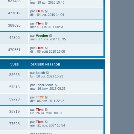
531488
mar. 19 avr. 2016 10:46
par
Tlem
477019
dim. 04 avr. 2010 14:04
par
Tlem
389695
mer. 01 juin 2011 00:31
par
Voodoo
44305
sam. 17 nov. 2007 15:35
par
Tlem
470551
dim. 08 août 2010 13:08
VUES
DERNIER MESSAGE
par
Iutech
88668
lun. 18 oct. 2021 15:23
par
Toner2Zeus
57813
mar. 16 janv. 2018 09:33
par
TT22
59798
dim. 06 nov. 2011 22:28
par
Tlem
39819
lun. 26 juil. 2010 00:37
par
Tlem
77528
mer. 21 nov. 2007 18:54