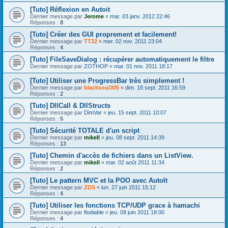
[Tuto] Réflexion en Autoit
Dernier message par
Jerome
«
mar. 03 janv. 2012 22:46
Réponses :
8
[Tuto] Créer des GUI proprement et facilement!
Dernier message par
TT22
«
mer. 02 nov. 2011 23:04
Réponses :
4
[Tuto] FileSaveDialog : récupérer automatiquement le filtre
Dernier message par
ZOTHOP
«
mar. 01 nov. 2011 18:17
[Tuto] Utiliser une ProgressBar très simplement !
Dernier message par
blacksoul305
«
dim. 18 sept. 2011 16:59
Réponses :
2
[Tuto] DllCall & DllStructs
Dernier message par
DimVar
«
jeu. 15 sept. 2011 10:07
Réponses :
5
[Tuto] Sécurité TOTALE d'un script
Dernier message par
mikell
«
jeu. 08 sept. 2011 14:39
Réponses :
13
[Tuto] Chemin d'accès de fichiers dans un ListView.
Dernier message par
mikell
«
mar. 02 août 2011 11:34
Réponses :
2
[Tuto] Le pattern MVC et la POO avec AutoIt
Dernier message par
ZDS
«
lun. 27 juin 2011 15:12
Réponses :
4
[Tuto] Utiliser les fonctions TCP/UDP grace à hamachi
Dernier message par
flodiable
«
jeu. 09 juin 2011 18:00
Réponses :
4