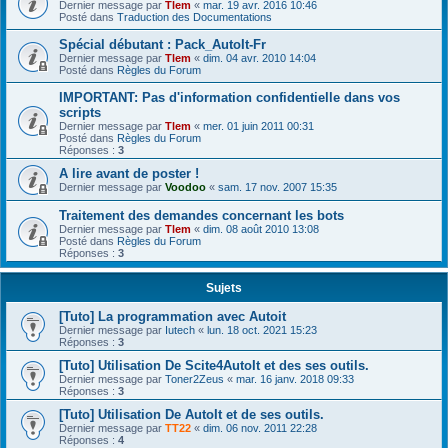
Dernier message par
Tlem
«
mar. 19 avr. 2016 10:46
Posté dans
Traduction des Documentations
Spécial débutant : Pack_AutoIt-Fr
Dernier message par
Tlem
«
dim. 04 avr. 2010 14:04
Posté dans
Règles du Forum
IMPORTANT: Pas d'information confidentielle dans vos
scripts
Dernier message par
Tlem
«
mer. 01 juin 2011 00:31
Posté dans
Règles du Forum
Réponses :
3
A lire avant de poster !
Dernier message par
Voodoo
«
sam. 17 nov. 2007 15:35
Traitement des demandes concernant les bots
Dernier message par
Tlem
«
dim. 08 août 2010 13:08
Posté dans
Règles du Forum
Réponses :
3
Sujets
[Tuto] La programmation avec Autoit
Dernier message par
Iutech
«
lun. 18 oct. 2021 15:23
Réponses :
3
[Tuto] Utilisation De Scite4AutoIt et des ses outils.
Dernier message par
Toner2Zeus
«
mar. 16 janv. 2018 09:33
Réponses :
3
[Tuto] Utilisation De AutoIt et de ses outils.
Dernier message par
TT22
«
dim. 06 nov. 2011 22:28
Réponses :
4