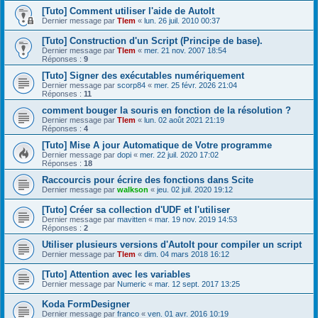
[Tuto] Comment utiliser l'aide de AutoIt
Dernier message par
Tlem
«
lun. 26 juil. 2010 00:37
[Tuto] Construction d'un Script (Principe de base).
Dernier message par
Tlem
«
mer. 21 nov. 2007 18:54
Réponses :
9
[Tuto] Signer des exécutables numériquement
Dernier message par
scorp84
«
mer. 25 févr. 2026 21:04
Réponses :
11
comment bouger la souris en fonction de la résolution ?
Dernier message par
Tlem
«
lun. 02 août 2021 21:19
Réponses :
4
[Tuto] Mise A jour Automatique de Votre programme
Dernier message par
dopi
«
mer. 22 juil. 2020 17:02
Réponses :
18
Raccourcis pour écrire des fonctions dans Scite
Dernier message par
walkson
«
jeu. 02 juil. 2020 19:12
[Tuto] Créer sa collection d'UDF et l'utiliser
Dernier message par
mavitten
«
mar. 19 nov. 2019 14:53
Réponses :
2
Utiliser plusieurs versions d'AutoIt pour compiler un script
Dernier message par
Tlem
«
dim. 04 mars 2018 16:12
[Tuto] Attention avec les variables
Dernier message par
Numeric
«
mar. 12 sept. 2017 13:25
Koda FormDesigner
Dernier message par
franco
«
ven. 01 avr. 2016 10:19