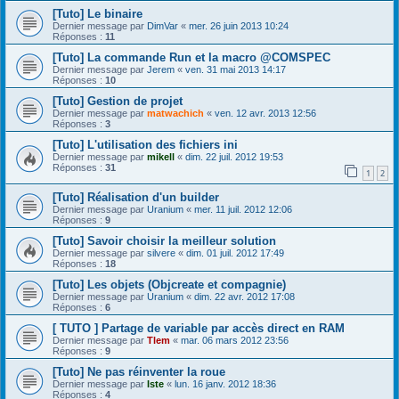
[Tuto] Le binaire
Dernier message par
DimVar
«
mer. 26 juin 2013 10:24
Réponses :
11
[Tuto] La commande Run et la macro @COMSPEC
Dernier message par
Jerem
«
ven. 31 mai 2013 14:17
Réponses :
10
[Tuto] Gestion de projet
Dernier message par
matwachich
«
ven. 12 avr. 2013 12:56
Réponses :
3
[Tuto] L'utilisation des fichiers ini
Dernier message par
mikell
«
dim. 22 juil. 2012 19:53
Réponses :
31
1
2
[Tuto] Réalisation d'un builder
Dernier message par
Uranium
«
mer. 11 juil. 2012 12:06
Réponses :
9
[Tuto] Savoir choisir la meilleur solution
Dernier message par
silvere
«
dim. 01 juil. 2012 17:49
Réponses :
18
[Tuto] Les objets (Objcreate et compagnie)
Dernier message par
Uranium
«
dim. 22 avr. 2012 17:08
Réponses :
6
[ TUTO ] Partage de variable par accès direct en RAM
Dernier message par
Tlem
«
mar. 06 mars 2012 23:56
Réponses :
9
[Tuto] Ne pas réinventer la roue
Dernier message par
Iste
«
lun. 16 janv. 2012 18:36
Réponses :
4