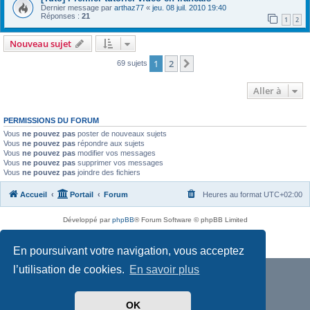
Dernier message par
arthaz77
«
jeu. 08 juil. 2010 19:40
Réponses :
21
1
2
Nouveau sujet
1
2
Suivante
69 sujets
Aller à
PERMISSIONS DU FORUM
Vous
ne pouvez pas
poster de nouveaux sujets
Vous
ne pouvez pas
répondre aux sujets
Vous
ne pouvez pas
modifier vos messages
Vous
ne pouvez pas
supprimer vos messages
Vous
ne pouvez pas
joindre des fichiers
Accueil
Portail
Forum
Heures au format
UTC+02:00
Développé par
phpBB
® Forum Software © phpBB Limited
Traduit par
phpBB-fr.com
Confidentialité
|
Conditions
En poursuivant votre navigation, vous acceptez
l’utilisation de cookies.
En savoir plus
OK