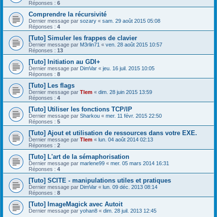
Réponses :
6
Comprendre la récursivité
Dernier message par
sozary
«
sam. 29 août 2015 05:08
Réponses :
4
[Tuto] Simuler les frappes de clavier
Dernier message par
M3rlin71
«
ven. 28 août 2015 10:57
Réponses :
13
[Tuto] Initiation au GDI+
Dernier message par
DimVar
«
jeu. 16 juil. 2015 10:05
Réponses :
8
[Tuto] Les flags
Dernier message par
Tlem
«
dim. 28 juin 2015 13:59
Réponses :
4
[Tuto] Utiliser les fonctions TCP/IP
Dernier message par
Sharkou
«
mer. 11 févr. 2015 22:50
Réponses :
5
[Tuto] Ajout et utilisation de ressources dans votre EXE.
Dernier message par
Tlem
«
lun. 04 août 2014 02:13
Réponses :
2
[Tuto] L'art de la sémaphorisation
Dernier message par
marlene99
«
mer. 05 mars 2014 16:31
Réponses :
4
[Tuto] SCITE - manipulations utiles et pratiques
Dernier message par
DimVar
«
lun. 09 déc. 2013 08:14
Réponses :
8
[Tuto] ImageMagick avec Autoit
Dernier message par
yohan8
«
dim. 28 juil. 2013 12:45