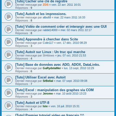
[Tuto] Cacher une clé de registre
Dernier message par
ZDS
«
ven. 22 avr. 2011 16:01
Réponses :
9
[Tuto] AutoIt et les impressions.
Dernier message par
albu68
«
mar. 22 mars 2011 16:33
Réponses :
8
[Tuto] Vidéo de comment créer et interargir avec une GUI
Dernier message par
rabbit14000
«
mer. 02 mars 2011 22:17
Réponses :
8
[Tuto] Apprendre à chercher dans Scite
Dernier message par
Colin117
«
ven. 17 déc. 2010 08:29
Réponses :
3
[Tuto] Autoit sur Linux : Un truc qui marche
Dernier message par
Sh4dows
«
jeu. 07 oct. 2010 21:53
Réponses :
4
[Tuto] Base de données avec ADO, ADOX, DataLinks.
Dernier message par
GaRydelaMer
«
lun. 13 sept. 2010 10:29
Réponses :
6
[Tuto] Utiliser Excel avec Autoit
Dernier message par
SrBelial
«
mar. 07 sept. 2010 09:08
Réponses :
7
[Tuto] Excel : manipulation des graphes via COM
Dernier message par
Jerome
«
mar. 10 août 2010 13:23
Réponses :
3
[Tuto] Autoit et UTF-8
Dernier message par
Iste
«
ven. 16 juil. 2010 15:31
Réponses :
4
[Tuto] Premier tutoriel video en francais ^^