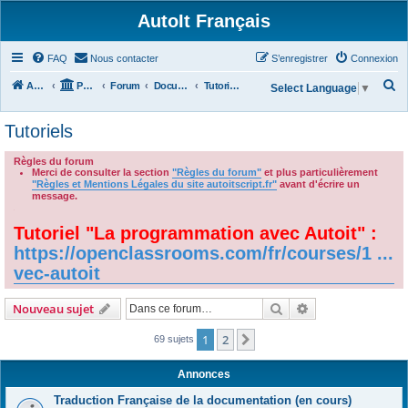
AutoIt Français
FAQ
Nous contacter
S’enregistrer
Connexion
R
Accueil
Portail
Forum
Documentations
Tutoriels
Select Language
▼
e
Tutoriels
c
h
Règles du forum
Merci de consulter la section
"Règles du forum"
et plus particulièrement
e
"Règles et Mentions Légales du site autoitscript.fr"
avant d'écrire un
r
message.
.
c
Tutoriel "La programmation avec Autoit" :
h
https://openclassrooms.com/fr/courses/1 ...
e
vec-autoit
r
Rechercher
Recherche avanc
Nouveau sujet
1
2
Suivante
69 sujets
Annonces
Traduction Française de la documentation (en cours)