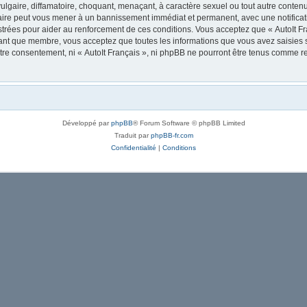
lgaire, diffamatoire, choquant, menaçant, à caractère sexuel ou tout autre contenu 
 faire peut vous mener à un bannissement immédiat et permanent, avec une notificati
trées pour aider au renforcement de ces conditions. Vous acceptez que « AutoIt Fra
tant que membre, vous acceptez que toutes les informations que vous avez saisies
votre consentement, ni « AutoIt Français », ni phpBB ne pourront être tenus comme r
Développé par
phpBB
® Forum Software © phpBB Limited
Traduit par
phpBB-fr.com
Confidentialité
|
Conditions