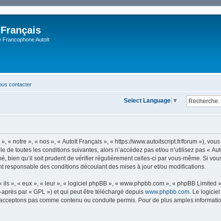
 Français
Francophone AutoIt
us contacter
Select Language
▼
, « notre », « nos », « AutoIt Français », « https://www.autoitscript.fr/forum »), v
 de toutes les conditions suivantes, alors n’accédez pas et/ou n’utilisez pas « Aut
 bien qu’il soit prudent de vérifier régulièrement celles-ci par vous-même. Si vous 
t responsable des conditions découlant des mises à jour et/ou modifications.
ls », « eux », « leur », « logiciel phpBB », « www.phpbb.com », « phpBB Limited »,
-après par « GPL ») et qui peut être téléchargé depuis
www.phpbb.com
. Le logicie
acceptons pas comme contenu ou conduite permis. Pour de plus amples informations