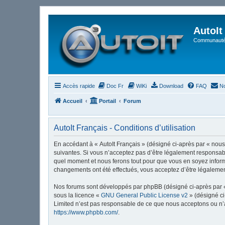
AutoIt
Communauté 
Accès rapide
Doc Fr
WiKi
Download
FAQ
No
Accueil
Portail
Forum
AutoIt Français - Conditions d’utilisation
En accédant à « AutoIt Français » (désigné ci-après par « nous »
suivantes. Si vous n’acceptez pas d’être légalement responsable
quel moment et nous ferons tout pour que vous en soyez informé,
changements ont été effectués, vous acceptez d’être légalemen
Nos forums sont développés par phpBB (désigné ci-après par « i
sous la licence «
GNU General Public License v2
» (désigné ci
Limited n’est pas responsable de ce que nous acceptons ou n’
https://www.phpbb.com/
.