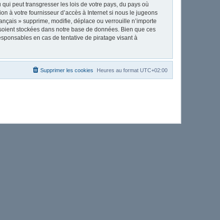
qui peut transgresser les lois de votre pays, du pays où
on à votre fournisseur d’accès à Internet si nous le jugeons
nçais » supprime, modifie, déplace ou verrouille n’importe
 soient stockées dans notre base de données. Bien que ces
esponsables en cas de tentative de piratage visant à
Supprimer les cookies
Heures au format
UTC+02:00