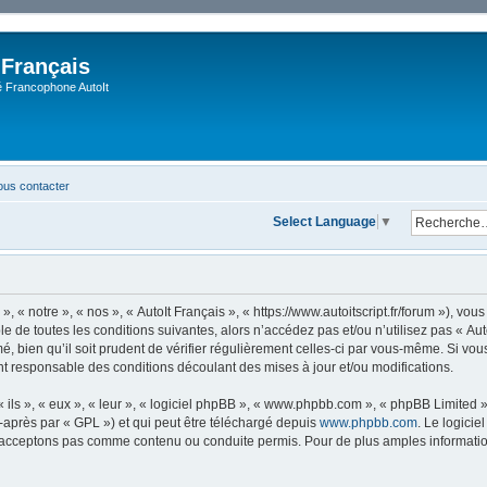
 Français
Francophone AutoIt
us contacter
Select Language
▼
, « notre », « nos », « AutoIt Français », « https://www.autoitscript.fr/forum »), v
 de toutes les conditions suivantes, alors n’accédez pas et/ou n’utilisez pas « Aut
 bien qu’il soit prudent de vérifier régulièrement celles-ci par vous-même. Si vous 
t responsable des conditions découlant des mises à jour et/ou modifications.
ls », « eux », « leur », « logiciel phpBB », « www.phpbb.com », « phpBB Limited »,
-après par « GPL ») et qui peut être téléchargé depuis
www.phpbb.com
. Le logicie
acceptons pas comme contenu ou conduite permis. Pour de plus amples informations