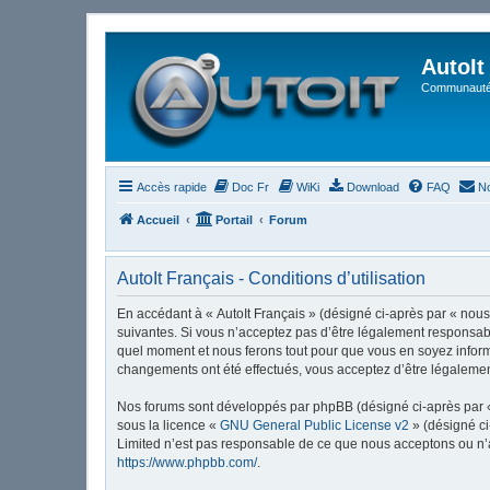
AutoIt
Communauté 
Accès rapide
Doc Fr
WiKi
Download
FAQ
No
Accueil
Portail
Forum
AutoIt Français - Conditions d’utilisation
En accédant à « AutoIt Français » (désigné ci-après par « nous »
suivantes. Si vous n’acceptez pas d’être légalement responsable
quel moment et nous ferons tout pour que vous en soyez informé,
changements ont été effectués, vous acceptez d’être légalemen
Nos forums sont développés par phpBB (désigné ci-après par « i
sous la licence «
GNU General Public License v2
» (désigné ci
Limited n’est pas responsable de ce que nous acceptons ou n’
https://www.phpbb.com/
.