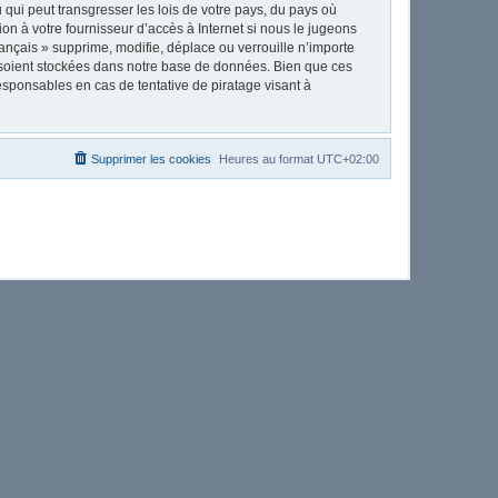
qui peut transgresser les lois de votre pays, du pays où
on à votre fournisseur d’accès à Internet si nous le jugeons
nçais » supprime, modifie, déplace ou verrouille n’importe
 soient stockées dans notre base de données. Bien que ces
esponsables en cas de tentative de piratage visant à
Supprimer les cookies
Heures au format
UTC+02:00