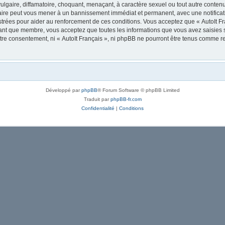
lgaire, diffamatoire, choquant, menaçant, à caractère sexuel ou tout autre contenu 
 faire peut vous mener à un bannissement immédiat et permanent, avec une notificati
trées pour aider au renforcement de ces conditions. Vous acceptez que « AutoIt Fra
tant que membre, vous acceptez que toutes les informations que vous avez saisies
votre consentement, ni « AutoIt Français », ni phpBB ne pourront être tenus comme r
Développé par
phpBB
® Forum Software © phpBB Limited
Traduit par
phpBB-fr.com
Confidentialité
|
Conditions