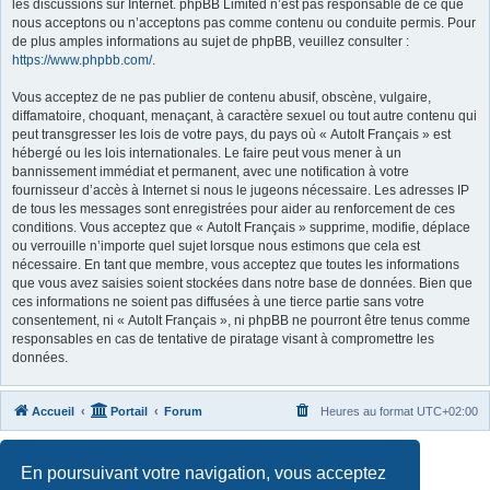
les discussions sur Internet. phpBB Limited n’est pas responsable de ce que
nous acceptons ou n’acceptons pas comme contenu ou conduite permis. Pour
de plus amples informations au sujet de phpBB, veuillez consulter :
https://www.phpbb.com/
.
Vous acceptez de ne pas publier de contenu abusif, obscène, vulgaire,
diffamatoire, choquant, menaçant, à caractère sexuel ou tout autre contenu qui
peut transgresser les lois de votre pays, du pays où « AutoIt Français » est
hébergé ou les lois internationales. Le faire peut vous mener à un
bannissement immédiat et permanent, avec une notification à votre
fournisseur d’accès à Internet si nous le jugeons nécessaire. Les adresses IP
de tous les messages sont enregistrées pour aider au renforcement de ces
conditions. Vous acceptez que « AutoIt Français » supprime, modifie, déplace
ou verrouille n’importe quel sujet lorsque nous estimons que cela est
nécessaire. En tant que membre, vous acceptez que toutes les informations
que vous avez saisies soient stockées dans notre base de données. Bien que
ces informations ne soient pas diffusées à une tierce partie sans votre
consentement, ni « AutoIt Français », ni phpBB ne pourront être tenus comme
responsables en cas de tentative de piratage visant à compromettre les
données.
Accueil
Portail
Forum
Heures au format
UTC+02:00
Développé par
phpBB
® Forum Software © phpBB Limited
En poursuivant votre navigation, vous acceptez
Traduit par
phpBB-fr.com