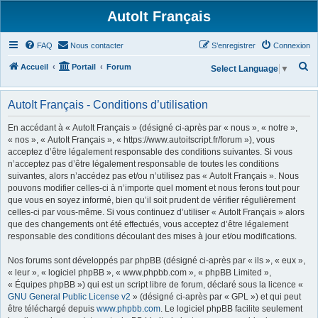
AutoIt Français
FAQ
Nous contacter
S’enregistrer
Connexion
R
Accueil
Portail
Forum
Select Language
▼
e
c
AutoIt Français - Conditions d’utilisation
h
En accédant à « AutoIt Français » (désigné ci-après par « nous », « notre »,
e
« nos », « AutoIt Français », « https://www.autoitscript.fr/forum »), vous
acceptez d’être légalement responsable des conditions suivantes. Si vous
r
n’acceptez pas d’être légalement responsable de toutes les conditions
c
suivantes, alors n’accédez pas et/ou n’utilisez pas « AutoIt Français ». Nous
h
pouvons modifier celles-ci à n’importe quel moment et nous ferons tout pour
que vous en soyez informé, bien qu’il soit prudent de vérifier régulièrement
e
celles-ci par vous-même. Si vous continuez d’utiliser « AutoIt Français » alors
r
que des changements ont été effectués, vous acceptez d’être légalement
responsable des conditions découlant des mises à jour et/ou modifications.
Nos forums sont développés par phpBB (désigné ci-après par « ils », « eux »,
« leur », « logiciel phpBB », « www.phpbb.com », « phpBB Limited »,
« Équipes phpBB ») qui est un script libre de forum, déclaré sous la licence «
GNU General Public License v2
» (désigné ci-après par « GPL ») et qui peut
être téléchargé depuis
www.phpbb.com
. Le logiciel phpBB facilite seulement