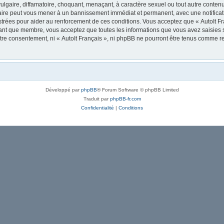
lgaire, diffamatoire, choquant, menaçant, à caractère sexuel ou tout autre contenu 
 faire peut vous mener à un bannissement immédiat et permanent, avec une notificati
trées pour aider au renforcement de ces conditions. Vous acceptez que « AutoIt Fra
tant que membre, vous acceptez que toutes les informations que vous avez saisies
votre consentement, ni « AutoIt Français », ni phpBB ne pourront être tenus comme r
Développé par
phpBB
® Forum Software © phpBB Limited
Traduit par
phpBB-fr.com
Confidentialité
|
Conditions