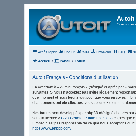
AutoIt
Communauté 
Accès rapide
Doc Fr
WiKi
Download
FAQ
No
Accueil
Portail
Forum
AutoIt Français - Conditions d’utilisation
En accédant à « AutoIt Français » (désigné ci-après par « nous »
suivantes. Si vous n’acceptez pas d’être légalement responsable
quel moment et nous ferons tout pour que vous en soyez informé,
changements ont été effectués, vous acceptez d’être légalemen
Nos forums sont développés par phpBB (désigné ci-après par « i
sous la licence «
GNU General Public License v2
» (désigné ci
Limited n’est pas responsable de ce que nous acceptons ou n’
https://www.phpbb.com/
.