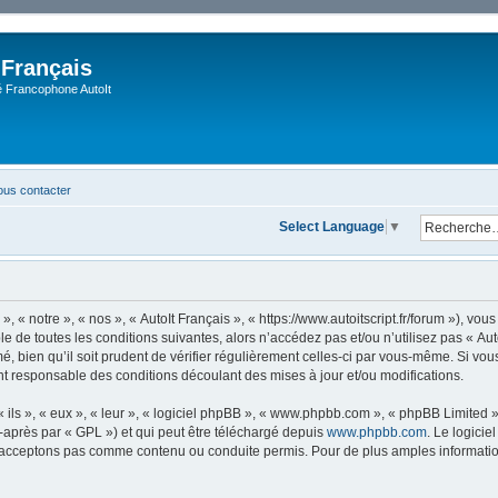
 Français
Francophone AutoIt
us contacter
Select Language
▼
, « notre », « nos », « AutoIt Français », « https://www.autoitscript.fr/forum »), v
 de toutes les conditions suivantes, alors n’accédez pas et/ou n’utilisez pas « Aut
 bien qu’il soit prudent de vérifier régulièrement celles-ci par vous-même. Si vous 
t responsable des conditions découlant des mises à jour et/ou modifications.
ls », « eux », « leur », « logiciel phpBB », « www.phpbb.com », « phpBB Limited »,
-après par « GPL ») et qui peut être téléchargé depuis
www.phpbb.com
. Le logicie
acceptons pas comme contenu ou conduite permis. Pour de plus amples informations