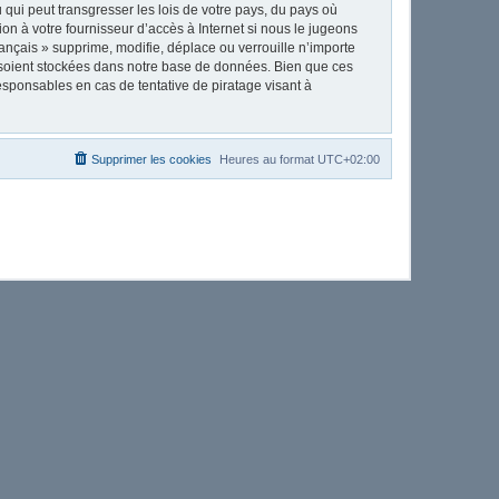
qui peut transgresser les lois de votre pays, du pays où
on à votre fournisseur d’accès à Internet si nous le jugeons
nçais » supprime, modifie, déplace ou verrouille n’importe
 soient stockées dans notre base de données. Bien que ces
esponsables en cas de tentative de piratage visant à
Supprimer les cookies
Heures au format
UTC+02:00