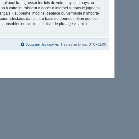
qui peut transgresser les lois de votre pays, du pays où
on à votre fournisseur d’accès à Internet si nous le jugeons
nçais » supprime, modifie, déplace ou verrouille n’importe
 soient stockées dans notre base de données. Bien que ces
esponsables en cas de tentative de piratage visant à
Supprimer les cookies
Heures au format
UTC+02:00