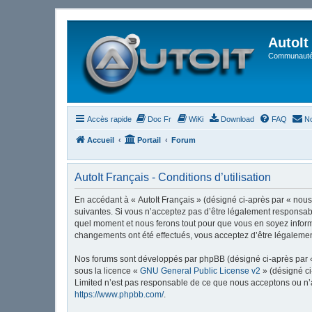
AutoIt
Communauté 
Accès rapide
Doc Fr
WiKi
Download
FAQ
No
Accueil
Portail
Forum
AutoIt Français - Conditions d’utilisation
En accédant à « AutoIt Français » (désigné ci-après par « nous »
suivantes. Si vous n’acceptez pas d’être légalement responsable
quel moment et nous ferons tout pour que vous en soyez informé,
changements ont été effectués, vous acceptez d’être légalemen
Nos forums sont développés par phpBB (désigné ci-après par « i
sous la licence «
GNU General Public License v2
» (désigné ci
Limited n’est pas responsable de ce que nous acceptons ou n’
https://www.phpbb.com/
.