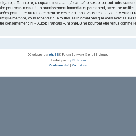
lgaire, diffamatoire, choquant, menaçant, à caractère sexuel ou tout autre contenu 
 faire peut vous mener à un bannissement immédiat et permanent, avec une notificati
trées pour aider au renforcement de ces conditions. Vous acceptez que « AutoIt Fra
tant que membre, vous acceptez que toutes les informations que vous avez saisies
votre consentement, ni « AutoIt Français », ni phpBB ne pourront être tenus comme r
Développé par
phpBB
® Forum Software © phpBB Limited
Traduit par
phpBB-fr.com
Confidentialité
|
Conditions