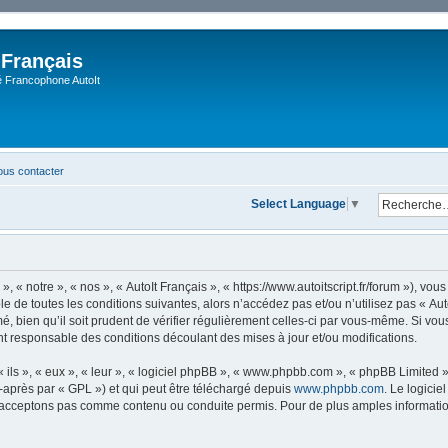
 Français
Francophone AutoIt
us contacter
Select Language
▼
, « notre », « nos », « AutoIt Français », « https://www.autoitscript.fr/forum »), v
 de toutes les conditions suivantes, alors n’accédez pas et/ou n’utilisez pas « Aut
 bien qu’il soit prudent de vérifier régulièrement celles-ci par vous-même. Si vous 
t responsable des conditions découlant des mises à jour et/ou modifications.
ls », « eux », « leur », « logiciel phpBB », « www.phpbb.com », « phpBB Limited »,
-après par « GPL ») et qui peut être téléchargé depuis
www.phpbb.com
. Le logicie
acceptons pas comme contenu ou conduite permis. Pour de plus amples informations