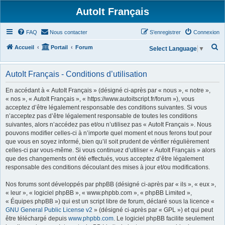
AutoIt Français
FAQ
Nous contacter
S’enregistrer
Connexion
R
Accueil
Portail
Forum
Select Language
▼
e
c
AutoIt Français - Conditions d’utilisation
h
En accédant à « AutoIt Français » (désigné ci-après par « nous », « notre »,
e
« nos », « AutoIt Français », « https://www.autoitscript.fr/forum »), vous
acceptez d’être légalement responsable des conditions suivantes. Si vous
r
n’acceptez pas d’être légalement responsable de toutes les conditions
c
suivantes, alors n’accédez pas et/ou n’utilisez pas « AutoIt Français ». Nous
h
pouvons modifier celles-ci à n’importe quel moment et nous ferons tout pour
que vous en soyez informé, bien qu’il soit prudent de vérifier régulièrement
e
celles-ci par vous-même. Si vous continuez d’utiliser « AutoIt Français » alors
r
que des changements ont été effectués, vous acceptez d’être légalement
responsable des conditions découlant des mises à jour et/ou modifications.
Nos forums sont développés par phpBB (désigné ci-après par « ils », « eux »,
« leur », « logiciel phpBB », « www.phpbb.com », « phpBB Limited »,
« Équipes phpBB ») qui est un script libre de forum, déclaré sous la licence «
GNU General Public License v2
» (désigné ci-après par « GPL ») et qui peut
être téléchargé depuis
www.phpbb.com
. Le logiciel phpBB facilite seulement