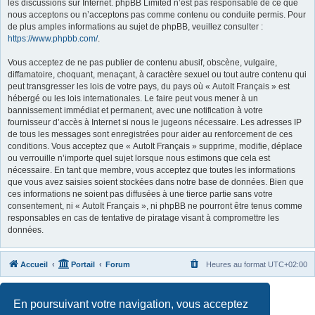
les discussions sur Internet. phpBB Limited n’est pas responsable de ce que
nous acceptons ou n’acceptons pas comme contenu ou conduite permis. Pour
de plus amples informations au sujet de phpBB, veuillez consulter :
https://www.phpbb.com/
.
Vous acceptez de ne pas publier de contenu abusif, obscène, vulgaire,
diffamatoire, choquant, menaçant, à caractère sexuel ou tout autre contenu qui
peut transgresser les lois de votre pays, du pays où « AutoIt Français » est
hébergé ou les lois internationales. Le faire peut vous mener à un
bannissement immédiat et permanent, avec une notification à votre
fournisseur d’accès à Internet si nous le jugeons nécessaire. Les adresses IP
de tous les messages sont enregistrées pour aider au renforcement de ces
conditions. Vous acceptez que « AutoIt Français » supprime, modifie, déplace
ou verrouille n’importe quel sujet lorsque nous estimons que cela est
nécessaire. En tant que membre, vous acceptez que toutes les informations
que vous avez saisies soient stockées dans notre base de données. Bien que
ces informations ne soient pas diffusées à une tierce partie sans votre
consentement, ni « AutoIt Français », ni phpBB ne pourront être tenus comme
responsables en cas de tentative de piratage visant à compromettre les
données.
Accueil
Portail
Forum
Heures au format
UTC+02:00
Développé par
phpBB
® Forum Software © phpBB Limited
En poursuivant votre navigation, vous acceptez
Traduit par
phpBB-fr.com