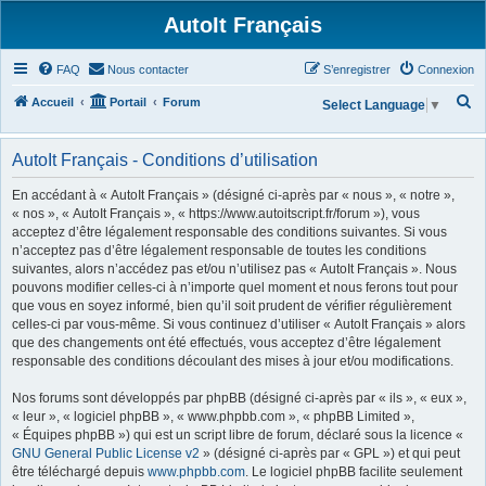
AutoIt Français
FAQ
Nous contacter
S’enregistrer
Connexion
R
Accueil
Portail
Forum
Select Language
▼
e
c
AutoIt Français - Conditions d’utilisation
h
En accédant à « AutoIt Français » (désigné ci-après par « nous », « notre »,
e
« nos », « AutoIt Français », « https://www.autoitscript.fr/forum »), vous
acceptez d’être légalement responsable des conditions suivantes. Si vous
r
n’acceptez pas d’être légalement responsable de toutes les conditions
c
suivantes, alors n’accédez pas et/ou n’utilisez pas « AutoIt Français ». Nous
h
pouvons modifier celles-ci à n’importe quel moment et nous ferons tout pour
que vous en soyez informé, bien qu’il soit prudent de vérifier régulièrement
e
celles-ci par vous-même. Si vous continuez d’utiliser « AutoIt Français » alors
r
que des changements ont été effectués, vous acceptez d’être légalement
responsable des conditions découlant des mises à jour et/ou modifications.
Nos forums sont développés par phpBB (désigné ci-après par « ils », « eux »,
« leur », « logiciel phpBB », « www.phpbb.com », « phpBB Limited »,
« Équipes phpBB ») qui est un script libre de forum, déclaré sous la licence «
GNU General Public License v2
» (désigné ci-après par « GPL ») et qui peut
être téléchargé depuis
www.phpbb.com
. Le logiciel phpBB facilite seulement