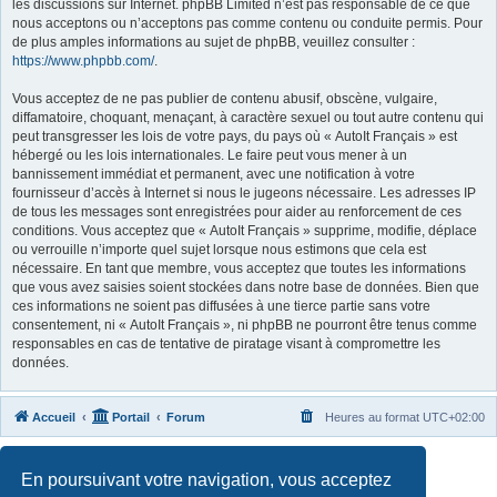
les discussions sur Internet. phpBB Limited n’est pas responsable de ce que
nous acceptons ou n’acceptons pas comme contenu ou conduite permis. Pour
de plus amples informations au sujet de phpBB, veuillez consulter :
https://www.phpbb.com/
.
Vous acceptez de ne pas publier de contenu abusif, obscène, vulgaire,
diffamatoire, choquant, menaçant, à caractère sexuel ou tout autre contenu qui
peut transgresser les lois de votre pays, du pays où « AutoIt Français » est
hébergé ou les lois internationales. Le faire peut vous mener à un
bannissement immédiat et permanent, avec une notification à votre
fournisseur d’accès à Internet si nous le jugeons nécessaire. Les adresses IP
de tous les messages sont enregistrées pour aider au renforcement de ces
conditions. Vous acceptez que « AutoIt Français » supprime, modifie, déplace
ou verrouille n’importe quel sujet lorsque nous estimons que cela est
nécessaire. En tant que membre, vous acceptez que toutes les informations
que vous avez saisies soient stockées dans notre base de données. Bien que
ces informations ne soient pas diffusées à une tierce partie sans votre
consentement, ni « AutoIt Français », ni phpBB ne pourront être tenus comme
responsables en cas de tentative de piratage visant à compromettre les
données.
Accueil
Portail
Forum
Heures au format
UTC+02:00
Développé par
phpBB
® Forum Software © phpBB Limited
En poursuivant votre navigation, vous acceptez
Traduit par
phpBB-fr.com