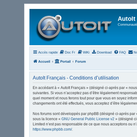
AutoIt
Communauté 
Accès rapide
Doc Fr
WiKi
Download
FAQ
No
Accueil
Portail
Forum
AutoIt Français - Conditions d’utilisation
En accédant à « AutoIt Français » (désigné ci-après par « nous »
suivantes. Si vous n’acceptez pas d’être légalement responsable
quel moment et nous ferons tout pour que vous en soyez informé,
changements ont été effectués, vous acceptez d’être légalemen
Nos forums sont développés par phpBB (désigné ci-après par « i
sous la licence «
GNU General Public License v2
» (désigné ci
Limited n’est pas responsable de ce que nous acceptons ou n’
https://www.phpbb.com/
.