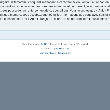
lgaire, diffamatoire, choquant, menaçant, à caractère sexuel ou tout autre contenu 
 faire peut vous mener à un bannissement immédiat et permanent, avec une notificati
trées pour aider au renforcement de ces conditions. Vous acceptez que « AutoIt Fra
tant que membre, vous acceptez que toutes les informations que vous avez saisies
votre consentement, ni « AutoIt Français », ni phpBB ne pourront être tenus comme r
Développé par
phpBB
® Forum Software © phpBB Limited
Traduit par
phpBB-fr.com
Confidentialité
|
Conditions