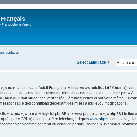
 Français
Francophone AutoIt
us contacter
Select Language
▼
, « notre », « nos », « AutoIt Français », « https://www.autoitscript.fr/forum »), v
 de toutes les conditions suivantes, alors n’accédez pas et/ou n’utilisez pas « Aut
 bien qu’il soit prudent de vérifier régulièrement celles-ci par vous-même. Si vous 
t responsable des conditions découlant des mises à jour et/ou modifications.
ls », « eux », « leur », « logiciel phpBB », « www.phpbb.com », « phpBB Limited »,
-après par « GPL ») et qui peut être téléchargé depuis
www.phpbb.com
. Le logicie
acceptons pas comme contenu ou conduite permis. Pour de plus amples informations