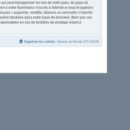
qui peut transgresser les lois de votre pays, du pays où
on à votre fournisseur d’accès à Internet si nous le jugeons
nçais » supprime, modifie, déplace ou verrouille n’importe
 soient stockées dans notre base de données. Bien que ces
esponsables en cas de tentative de piratage visant à
Supprimer les cookies
Heures au format
UTC+02:00