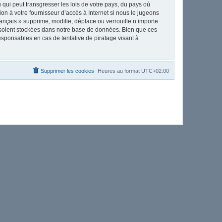
qui peut transgresser les lois de votre pays, du pays où
on à votre fournisseur d’accès à Internet si nous le jugeons
nçais » supprime, modifie, déplace ou verrouille n’importe
 soient stockées dans notre base de données. Bien que ces
esponsables en cas de tentative de piratage visant à
Supprimer les cookies
Heures au format
UTC+02:00