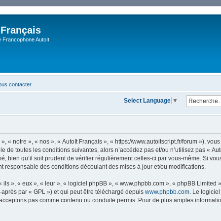
 Français
Francophone AutoIt
us contacter
Select Language
▼
, « notre », « nos », « AutoIt Français », « https://www.autoitscript.fr/forum »), v
 de toutes les conditions suivantes, alors n’accédez pas et/ou n’utilisez pas « Aut
 bien qu’il soit prudent de vérifier régulièrement celles-ci par vous-même. Si vous 
t responsable des conditions découlant des mises à jour et/ou modifications.
ls », « eux », « leur », « logiciel phpBB », « www.phpbb.com », « phpBB Limited »,
-après par « GPL ») et qui peut être téléchargé depuis
www.phpbb.com
. Le logicie
acceptons pas comme contenu ou conduite permis. Pour de plus amples informations