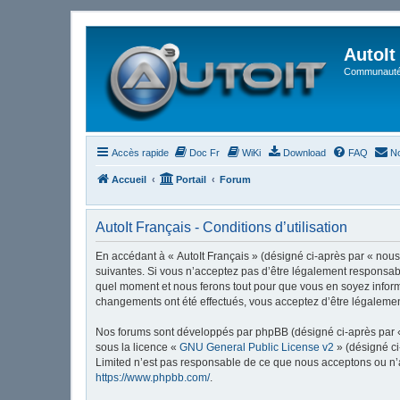
AutoIt
Communauté 
Accès rapide
Doc Fr
WiKi
Download
FAQ
No
Accueil
Portail
Forum
AutoIt Français - Conditions d’utilisation
En accédant à « AutoIt Français » (désigné ci-après par « nous »
suivantes. Si vous n’acceptez pas d’être légalement responsable
quel moment et nous ferons tout pour que vous en soyez informé,
changements ont été effectués, vous acceptez d’être légalemen
Nos forums sont développés par phpBB (désigné ci-après par « i
sous la licence «
GNU General Public License v2
» (désigné ci
Limited n’est pas responsable de ce que nous acceptons ou n’
https://www.phpbb.com/
.