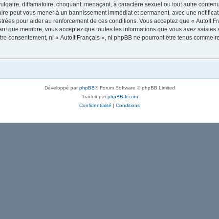
lgaire, diffamatoire, choquant, menaçant, à caractère sexuel ou tout autre contenu 
 faire peut vous mener à un bannissement immédiat et permanent, avec une notificati
trées pour aider au renforcement de ces conditions. Vous acceptez que « AutoIt Fra
tant que membre, vous acceptez que toutes les informations que vous avez saisies
votre consentement, ni « AutoIt Français », ni phpBB ne pourront être tenus comme r
Développé par
phpBB
® Forum Software © phpBB Limited
Traduit par
phpBB-fr.com
Confidentialité
|
Conditions