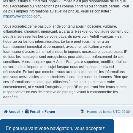
les discussions sur Internet. phpBB Limited n’est pas responsable de ce que
nous acceptons ou n’acceptons pas comme contenu ou conduite permis. Pour
de plus amples informations au sujet de phpBB, veuillez consulter :
https://www.phpbb.com/
.
Vous acceptez de ne pas publier de contenu abusif, obscène, vulgaire,
diffamatoire, choquant, menaçant, à caractère sexuel ou tout autre contenu qui
peut transgresser les lois de votre pays, du pays où « AutoIt Français » est
hébergé ou les lois internationales. Le faire peut vous mener à un
bannissement immédiat et permanent, avec une notification à votre
fournisseur d’accès à Internet si nous le jugeons nécessaire. Les adresses IP
de tous les messages sont enregistrées pour aider au renforcement de ces
conditions. Vous acceptez que « AutoIt Français » supprime, modifie, déplace
ou verrouille n’importe quel sujet lorsque nous estimons que cela est
nécessaire. En tant que membre, vous acceptez que toutes les informations
que vous avez saisies soient stockées dans notre base de données. Bien que
ces informations ne soient pas diffusées à une tierce partie sans votre
consentement, ni « AutoIt Français », ni phpBB ne pourront être tenus comme
responsables en cas de tentative de piratage visant à compromettre les
données.
Accueil
Portail
Forum
Heures au format
UTC+02:00
Développé par
phpBB
® Forum Software © phpBB Limited
En poursuivant votre navigation, vous acceptez
Traduit par
phpBB-fr.com