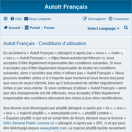
AutoIt Français
FAQ
Nous contacter
S’enregistrer
Connexion
R
Accueil
Portail
Forum
Select Language
▼
e
c
AutoIt Français - Conditions d’utilisation
h
En accédant à « AutoIt Français » (désigné ci-après par « nous », « notre »,
e
« nos », « AutoIt Français », « https://www.autoitscript.fr/forum »), vous
acceptez d’être légalement responsable des conditions suivantes. Si vous
r
n’acceptez pas d’être légalement responsable de toutes les conditions
c
suivantes, alors n’accédez pas et/ou n’utilisez pas « AutoIt Français ». Nous
h
pouvons modifier celles-ci à n’importe quel moment et nous ferons tout pour
que vous en soyez informé, bien qu’il soit prudent de vérifier régulièrement
e
celles-ci par vous-même. Si vous continuez d’utiliser « AutoIt Français » alors
r
que des changements ont été effectués, vous acceptez d’être légalement
responsable des conditions découlant des mises à jour et/ou modifications.
Nos forums sont développés par phpBB (désigné ci-après par « ils », « eux »,
« leur », « logiciel phpBB », « www.phpbb.com », « phpBB Limited »,
« Équipes phpBB ») qui est un script libre de forum, déclaré sous la licence «
GNU General Public License v2
» (désigné ci-après par « GPL ») et qui peut
être téléchargé depuis
www.phpbb.com
. Le logiciel phpBB facilite seulement