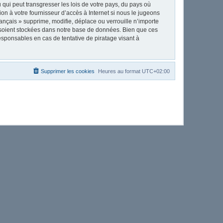
qui peut transgresser les lois de votre pays, du pays où
on à votre fournisseur d’accès à Internet si nous le jugeons
nçais » supprime, modifie, déplace ou verrouille n’importe
 soient stockées dans notre base de données. Bien que ces
esponsables en cas de tentative de piratage visant à
Supprimer les cookies
Heures au format
UTC+02:00