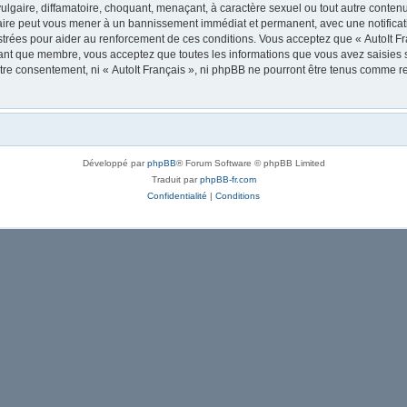
lgaire, diffamatoire, choquant, menaçant, à caractère sexuel ou tout autre contenu 
 faire peut vous mener à un bannissement immédiat et permanent, avec une notificati
trées pour aider au renforcement de ces conditions. Vous acceptez que « AutoIt Fra
tant que membre, vous acceptez que toutes les informations que vous avez saisies
votre consentement, ni « AutoIt Français », ni phpBB ne pourront être tenus comme r
Développé par
phpBB
® Forum Software © phpBB Limited
Traduit par
phpBB-fr.com
Confidentialité
|
Conditions