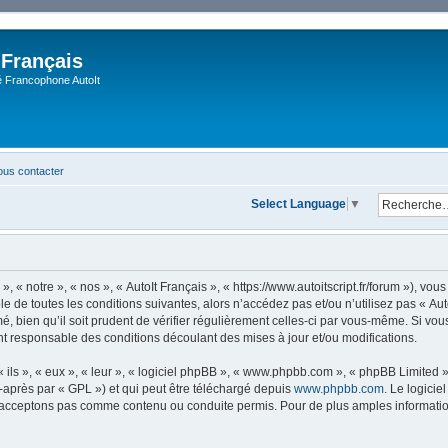
 Français
Francophone AutoIt
us contacter
Select Language
▼
, « notre », « nos », « AutoIt Français », « https://www.autoitscript.fr/forum »), v
 de toutes les conditions suivantes, alors n’accédez pas et/ou n’utilisez pas « Aut
 bien qu’il soit prudent de vérifier régulièrement celles-ci par vous-même. Si vous 
t responsable des conditions découlant des mises à jour et/ou modifications.
ls », « eux », « leur », « logiciel phpBB », « www.phpbb.com », « phpBB Limited »,
-après par « GPL ») et qui peut être téléchargé depuis
www.phpbb.com
. Le logicie
acceptons pas comme contenu ou conduite permis. Pour de plus amples informations