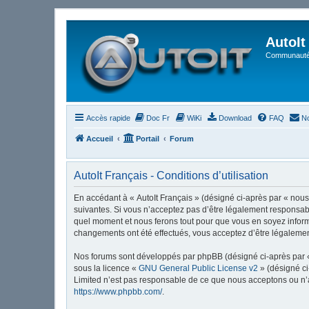
AutoIt
Communauté 
Accès rapide
Doc Fr
WiKi
Download
FAQ
No
Accueil
Portail
Forum
AutoIt Français - Conditions d’utilisation
En accédant à « AutoIt Français » (désigné ci-après par « nous »
suivantes. Si vous n’acceptez pas d’être légalement responsable
quel moment et nous ferons tout pour que vous en soyez informé,
changements ont été effectués, vous acceptez d’être légalemen
Nos forums sont développés par phpBB (désigné ci-après par « i
sous la licence «
GNU General Public License v2
» (désigné ci
Limited n’est pas responsable de ce que nous acceptons ou n’
https://www.phpbb.com/
.