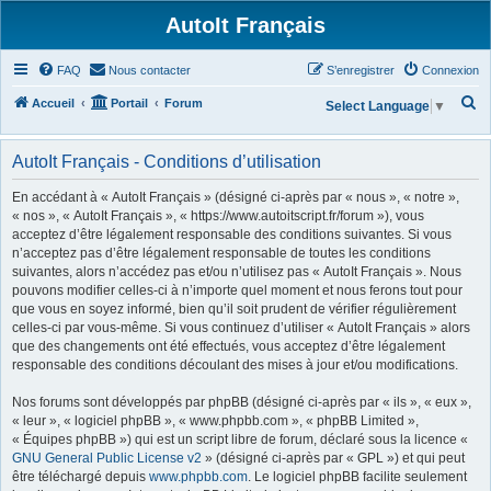
AutoIt Français
FAQ
Nous contacter
S’enregistrer
Connexion
R
Accueil
Portail
Forum
Select Language
▼
e
c
AutoIt Français - Conditions d’utilisation
h
En accédant à « AutoIt Français » (désigné ci-après par « nous », « notre »,
e
« nos », « AutoIt Français », « https://www.autoitscript.fr/forum »), vous
acceptez d’être légalement responsable des conditions suivantes. Si vous
r
n’acceptez pas d’être légalement responsable de toutes les conditions
c
suivantes, alors n’accédez pas et/ou n’utilisez pas « AutoIt Français ». Nous
h
pouvons modifier celles-ci à n’importe quel moment et nous ferons tout pour
que vous en soyez informé, bien qu’il soit prudent de vérifier régulièrement
e
celles-ci par vous-même. Si vous continuez d’utiliser « AutoIt Français » alors
r
que des changements ont été effectués, vous acceptez d’être légalement
responsable des conditions découlant des mises à jour et/ou modifications.
Nos forums sont développés par phpBB (désigné ci-après par « ils », « eux »,
« leur », « logiciel phpBB », « www.phpbb.com », « phpBB Limited »,
« Équipes phpBB ») qui est un script libre de forum, déclaré sous la licence «
GNU General Public License v2
» (désigné ci-après par « GPL ») et qui peut
être téléchargé depuis
www.phpbb.com
. Le logiciel phpBB facilite seulement