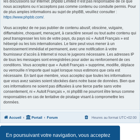
les discussions sur Internet. phpBB Limited n’est pas responsable de ce que
nous acceptons ou n’acceptons pas comme contenu ou conduite permis. Pour
de plus amples informations au sujet de phpBB, veuillez consulter :
https://www.phpbb.com/
.
Vous acceptez de ne pas publier de contenu abusif, obscène, vulgaire,
diffamatoire, choquant, menaçant, à caractère sexuel ou tout autre contenu qui
peut transgresser les lois de votre pays, du pays où « AutoIt Français » est
hébergé ou les lois internationales. Le faire peut vous mener à un
bannissement immédiat et permanent, avec une notification à votre
fournisseur d’accès à Internet si nous le jugeons nécessaire. Les adresses IP
de tous les messages sont enregistrées pour aider au renforcement de ces
conditions. Vous acceptez que « AutoIt Français » supprime, modifie, déplace
ou verrouille n’importe quel sujet lorsque nous estimons que cela est
nécessaire. En tant que membre, vous acceptez que toutes les informations
que vous avez saisies soient stockées dans notre base de données. Bien que
ces informations ne soient pas diffusées à une tierce partie sans votre
consentement, ni « AutoIt Français », ni phpBB ne pourront être tenus comme
responsables en cas de tentative de piratage visant à compromettre les
données.
Accueil
Portail
Forum
Heures au format
UTC+02:00
Développé par
phpBB
® Forum Software © phpBB Limited
En poursuivant votre navigation, vous acceptez
Traduit par
phpBB-fr.com