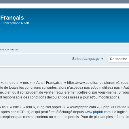
 Français
Francophone AutoIt
us contacter
Select Language
▼
, « notre », « nos », « AutoIt Français », « https://www.autoitscript.fr/forum »), v
 de toutes les conditions suivantes, alors n’accédez pas et/ou n’utilisez pas « Aut
 bien qu’il soit prudent de vérifier régulièrement celles-ci par vous-même. Si vous 
t responsable des conditions découlant des mises à jour et/ou modifications.
ls », « eux », « leur », « logiciel phpBB », « www.phpbb.com », « phpBB Limited »,
-après par « GPL ») et qui peut être téléchargé depuis
www.phpbb.com
. Le logicie
acceptons pas comme contenu ou conduite permis. Pour de plus amples informations