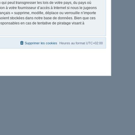
qui peut transgresser les lois de votre pays, du pays où
on à votre fournisseur d’accès à Internet si nous le jugeons
nçais » supprime, modifie, déplace ou verrouille n’importe
 soient stockées dans notre base de données. Bien que ces
esponsables en cas de tentative de piratage visant à
Supprimer les cookies
Heures au format
UTC+02:00