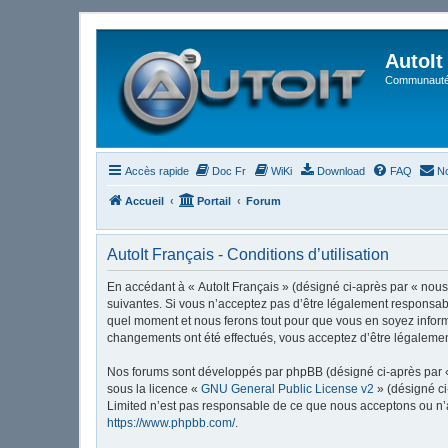
AutoIt
Communauté 
Accès rapide
Doc Fr
WiKi
Download
FAQ
No
Accueil
Portail
Forum
AutoIt Français - Conditions d’utilisation
En accédant à « AutoIt Français » (désigné ci-après par « nous »
suivantes. Si vous n’acceptez pas d’être légalement responsable
quel moment et nous ferons tout pour que vous en soyez informé,
changements ont été effectués, vous acceptez d’être légalemen
Nos forums sont développés par phpBB (désigné ci-après par « i
sous la licence «
GNU General Public License v2
» (désigné ci
Limited n’est pas responsable de ce que nous acceptons ou n’
https://www.phpbb.com/
.