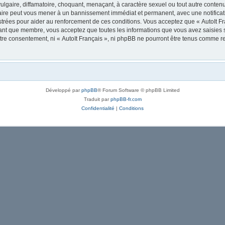
lgaire, diffamatoire, choquant, menaçant, à caractère sexuel ou tout autre contenu 
 faire peut vous mener à un bannissement immédiat et permanent, avec une notificati
trées pour aider au renforcement de ces conditions. Vous acceptez que « AutoIt Fra
tant que membre, vous acceptez que toutes les informations que vous avez saisies
votre consentement, ni « AutoIt Français », ni phpBB ne pourront être tenus comme r
Développé par
phpBB
® Forum Software © phpBB Limited
Traduit par
phpBB-fr.com
Confidentialité
|
Conditions