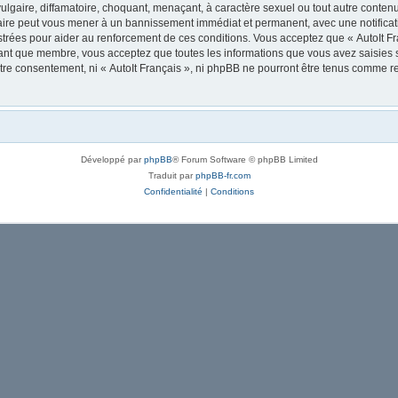
lgaire, diffamatoire, choquant, menaçant, à caractère sexuel ou tout autre contenu 
 faire peut vous mener à un bannissement immédiat et permanent, avec une notificati
trées pour aider au renforcement de ces conditions. Vous acceptez que « AutoIt Fra
tant que membre, vous acceptez que toutes les informations que vous avez saisies
votre consentement, ni « AutoIt Français », ni phpBB ne pourront être tenus comme r
Développé par
phpBB
® Forum Software © phpBB Limited
Traduit par
phpBB-fr.com
Confidentialité
|
Conditions