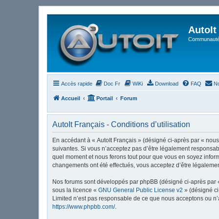
AutoIt
Communauté 
Accès rapide
Doc Fr
WiKi
Download
FAQ
No
Accueil
Portail
Forum
AutoIt Français - Conditions d’utilisation
En accédant à « AutoIt Français » (désigné ci-après par « nous »
suivantes. Si vous n’acceptez pas d’être légalement responsable
quel moment et nous ferons tout pour que vous en soyez informé,
changements ont été effectués, vous acceptez d’être légalemen
Nos forums sont développés par phpBB (désigné ci-après par « i
sous la licence «
GNU General Public License v2
» (désigné ci
Limited n’est pas responsable de ce que nous acceptons ou n’
https://www.phpbb.com/
.