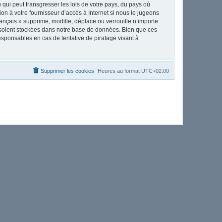
qui peut transgresser les lois de votre pays, du pays où
on à votre fournisseur d’accès à Internet si nous le jugeons
nçais » supprime, modifie, déplace ou verrouille n’importe
 soient stockées dans notre base de données. Bien que ces
esponsables en cas de tentative de piratage visant à
Supprimer les cookies
Heures au format
UTC+02:00