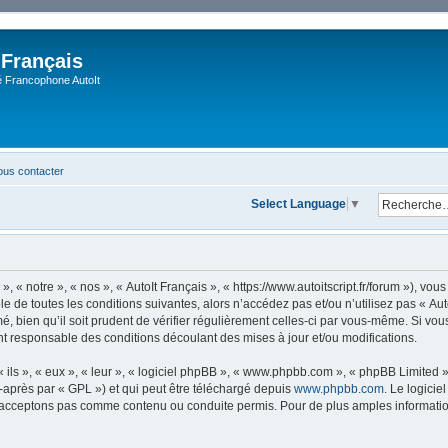
 Français
Francophone AutoIt
us contacter
Select Language
▼
, « notre », « nos », « AutoIt Français », « https://www.autoitscript.fr/forum »), v
 de toutes les conditions suivantes, alors n’accédez pas et/ou n’utilisez pas « Aut
 bien qu’il soit prudent de vérifier régulièrement celles-ci par vous-même. Si vous 
t responsable des conditions découlant des mises à jour et/ou modifications.
ls », « eux », « leur », « logiciel phpBB », « www.phpbb.com », « phpBB Limited »,
-après par « GPL ») et qui peut être téléchargé depuis
www.phpbb.com
. Le logicie
acceptons pas comme contenu ou conduite permis. Pour de plus amples informations