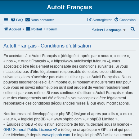
AutoIt Français
FAQ
Nous contacter
S’enregistrer
Connexion
R
Accueil
Portail
Forum
Select Language
▼
e
c
AutoIt Français - Conditions d’utilisation
h
En accédant à « AutoIt Français » (désigné ci-après par « nous », « notre »,
e
« nos », « AutoIt Français », « https://www.autoitscript.fr/forum »), vous
acceptez d’être légalement responsable des conditions suivantes. Si vous
r
n’acceptez pas d’être légalement responsable de toutes les conditions
c
suivantes, alors n’accédez pas et/ou n’utilisez pas « AutoIt Français ». Nous
h
pouvons modifier celles-ci à n’importe quel moment et nous ferons tout pour
que vous en soyez informé, bien qu’il soit prudent de vérifier régulièrement
e
celles-ci par vous-même. Si vous continuez d’utiliser « AutoIt Français » alors
r
que des changements ont été effectués, vous acceptez d’être légalement
responsable des conditions découlant des mises à jour et/ou modifications.
Nos forums sont développés par phpBB (désigné ci-après par « ils », « eux »,
« leur », « logiciel phpBB », « www.phpbb.com », « phpBB Limited »,
« Équipes phpBB ») qui est un script libre de forum, déclaré sous la licence «
GNU General Public License v2
» (désigné ci-après par « GPL ») et qui peut
être téléchargé depuis
www.phpbb.com
. Le logiciel phpBB facilite seulement