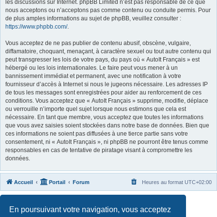
les discussions sur Internet. phpBB Limited n’est pas responsable de ce que
nous acceptons ou n’acceptons pas comme contenu ou conduite permis. Pour
de plus amples informations au sujet de phpBB, veuillez consulter :
https://www.phpbb.com/
.
Vous acceptez de ne pas publier de contenu abusif, obscène, vulgaire,
diffamatoire, choquant, menaçant, à caractère sexuel ou tout autre contenu qui
peut transgresser les lois de votre pays, du pays où « AutoIt Français » est
hébergé ou les lois internationales. Le faire peut vous mener à un
bannissement immédiat et permanent, avec une notification à votre
fournisseur d’accès à Internet si nous le jugeons nécessaire. Les adresses IP
de tous les messages sont enregistrées pour aider au renforcement de ces
conditions. Vous acceptez que « AutoIt Français » supprime, modifie, déplace
ou verrouille n’importe quel sujet lorsque nous estimons que cela est
nécessaire. En tant que membre, vous acceptez que toutes les informations
que vous avez saisies soient stockées dans notre base de données. Bien que
ces informations ne soient pas diffusées à une tierce partie sans votre
consentement, ni « AutoIt Français », ni phpBB ne pourront être tenus comme
responsables en cas de tentative de piratage visant à compromettre les
données.
Accueil
Portail
Forum
Heures au format
UTC+02:00
Développé par
phpBB
® Forum Software © phpBB Limited
En poursuivant votre navigation, vous acceptez
Traduit par
phpBB-fr.com