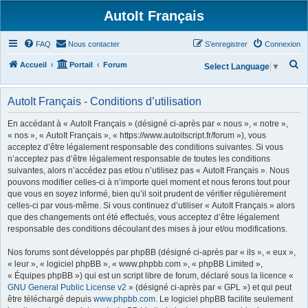
AutoIt Français
FAQ
Nous contacter
S’enregistrer
Connexion
R
Accueil
Portail
Forum
Select Language
▼
e
c
AutoIt Français - Conditions d’utilisation
h
En accédant à « AutoIt Français » (désigné ci-après par « nous », « notre »,
e
« nos », « AutoIt Français », « https://www.autoitscript.fr/forum »), vous
acceptez d’être légalement responsable des conditions suivantes. Si vous
r
n’acceptez pas d’être légalement responsable de toutes les conditions
c
suivantes, alors n’accédez pas et/ou n’utilisez pas « AutoIt Français ». Nous
h
pouvons modifier celles-ci à n’importe quel moment et nous ferons tout pour
que vous en soyez informé, bien qu’il soit prudent de vérifier régulièrement
e
celles-ci par vous-même. Si vous continuez d’utiliser « AutoIt Français » alors
r
que des changements ont été effectués, vous acceptez d’être légalement
responsable des conditions découlant des mises à jour et/ou modifications.
Nos forums sont développés par phpBB (désigné ci-après par « ils », « eux »,
« leur », « logiciel phpBB », « www.phpbb.com », « phpBB Limited »,
« Équipes phpBB ») qui est un script libre de forum, déclaré sous la licence «
GNU General Public License v2
» (désigné ci-après par « GPL ») et qui peut
être téléchargé depuis
www.phpbb.com
. Le logiciel phpBB facilite seulement