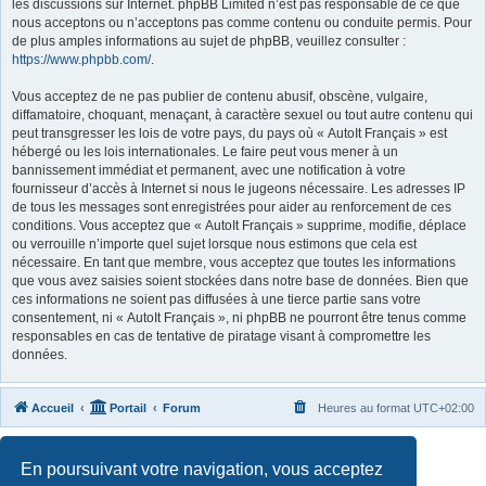
les discussions sur Internet. phpBB Limited n’est pas responsable de ce que
nous acceptons ou n’acceptons pas comme contenu ou conduite permis. Pour
de plus amples informations au sujet de phpBB, veuillez consulter :
https://www.phpbb.com/
.
Vous acceptez de ne pas publier de contenu abusif, obscène, vulgaire,
diffamatoire, choquant, menaçant, à caractère sexuel ou tout autre contenu qui
peut transgresser les lois de votre pays, du pays où « AutoIt Français » est
hébergé ou les lois internationales. Le faire peut vous mener à un
bannissement immédiat et permanent, avec une notification à votre
fournisseur d’accès à Internet si nous le jugeons nécessaire. Les adresses IP
de tous les messages sont enregistrées pour aider au renforcement de ces
conditions. Vous acceptez que « AutoIt Français » supprime, modifie, déplace
ou verrouille n’importe quel sujet lorsque nous estimons que cela est
nécessaire. En tant que membre, vous acceptez que toutes les informations
que vous avez saisies soient stockées dans notre base de données. Bien que
ces informations ne soient pas diffusées à une tierce partie sans votre
consentement, ni « AutoIt Français », ni phpBB ne pourront être tenus comme
responsables en cas de tentative de piratage visant à compromettre les
données.
Accueil
Portail
Forum
Heures au format
UTC+02:00
Développé par
phpBB
® Forum Software © phpBB Limited
En poursuivant votre navigation, vous acceptez
Traduit par
phpBB-fr.com