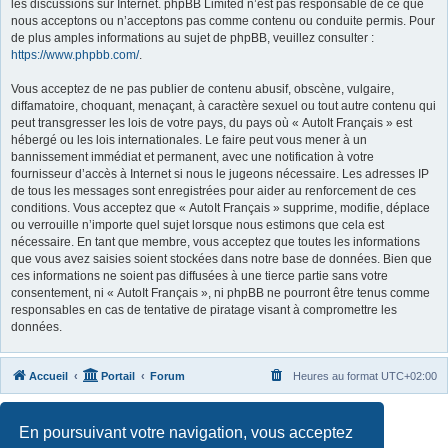
les discussions sur Internet. phpBB Limited n’est pas responsable de ce que
nous acceptons ou n’acceptons pas comme contenu ou conduite permis. Pour
de plus amples informations au sujet de phpBB, veuillez consulter :
https://www.phpbb.com/
.
Vous acceptez de ne pas publier de contenu abusif, obscène, vulgaire,
diffamatoire, choquant, menaçant, à caractère sexuel ou tout autre contenu qui
peut transgresser les lois de votre pays, du pays où « AutoIt Français » est
hébergé ou les lois internationales. Le faire peut vous mener à un
bannissement immédiat et permanent, avec une notification à votre
fournisseur d’accès à Internet si nous le jugeons nécessaire. Les adresses IP
de tous les messages sont enregistrées pour aider au renforcement de ces
conditions. Vous acceptez que « AutoIt Français » supprime, modifie, déplace
ou verrouille n’importe quel sujet lorsque nous estimons que cela est
nécessaire. En tant que membre, vous acceptez que toutes les informations
que vous avez saisies soient stockées dans notre base de données. Bien que
ces informations ne soient pas diffusées à une tierce partie sans votre
consentement, ni « AutoIt Français », ni phpBB ne pourront être tenus comme
responsables en cas de tentative de piratage visant à compromettre les
données.
Accueil
Portail
Forum
Heures au format
UTC+02:00
Développé par
phpBB
® Forum Software © phpBB Limited
En poursuivant votre navigation, vous acceptez
Traduit par
phpBB-fr.com