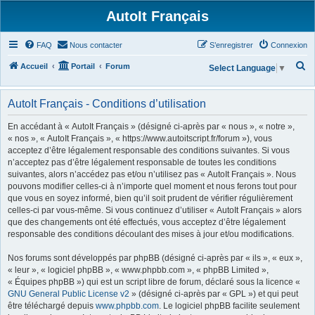
AutoIt Français
FAQ
Nous contacter
S’enregistrer
Connexion
R
Accueil
Portail
Forum
Select Language
▼
e
c
AutoIt Français - Conditions d’utilisation
h
En accédant à « AutoIt Français » (désigné ci-après par « nous », « notre »,
e
« nos », « AutoIt Français », « https://www.autoitscript.fr/forum »), vous
acceptez d’être légalement responsable des conditions suivantes. Si vous
r
n’acceptez pas d’être légalement responsable de toutes les conditions
c
suivantes, alors n’accédez pas et/ou n’utilisez pas « AutoIt Français ». Nous
h
pouvons modifier celles-ci à n’importe quel moment et nous ferons tout pour
que vous en soyez informé, bien qu’il soit prudent de vérifier régulièrement
e
celles-ci par vous-même. Si vous continuez d’utiliser « AutoIt Français » alors
r
que des changements ont été effectués, vous acceptez d’être légalement
responsable des conditions découlant des mises à jour et/ou modifications.
Nos forums sont développés par phpBB (désigné ci-après par « ils », « eux »,
« leur », « logiciel phpBB », « www.phpbb.com », « phpBB Limited »,
« Équipes phpBB ») qui est un script libre de forum, déclaré sous la licence «
GNU General Public License v2
» (désigné ci-après par « GPL ») et qui peut
être téléchargé depuis
www.phpbb.com
. Le logiciel phpBB facilite seulement