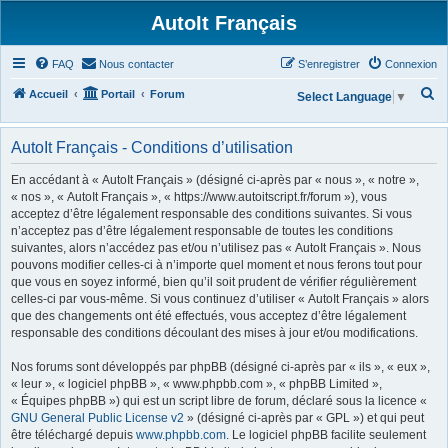
AutoIt Français
FAQ
Nous contacter
S’enregistrer
Connexion
R
Accueil
Portail
Forum
Select Language
▼
e
c
AutoIt Français - Conditions d’utilisation
h
En accédant à « AutoIt Français » (désigné ci-après par « nous », « notre »,
e
« nos », « AutoIt Français », « https://www.autoitscript.fr/forum »), vous
acceptez d’être légalement responsable des conditions suivantes. Si vous
r
n’acceptez pas d’être légalement responsable de toutes les conditions
c
suivantes, alors n’accédez pas et/ou n’utilisez pas « AutoIt Français ». Nous
h
pouvons modifier celles-ci à n’importe quel moment et nous ferons tout pour
que vous en soyez informé, bien qu’il soit prudent de vérifier régulièrement
e
celles-ci par vous-même. Si vous continuez d’utiliser « AutoIt Français » alors
r
que des changements ont été effectués, vous acceptez d’être légalement
responsable des conditions découlant des mises à jour et/ou modifications.
Nos forums sont développés par phpBB (désigné ci-après par « ils », « eux »,
« leur », « logiciel phpBB », « www.phpbb.com », « phpBB Limited »,
« Équipes phpBB ») qui est un script libre de forum, déclaré sous la licence «
GNU General Public License v2
» (désigné ci-après par « GPL ») et qui peut
être téléchargé depuis
www.phpbb.com
. Le logiciel phpBB facilite seulement