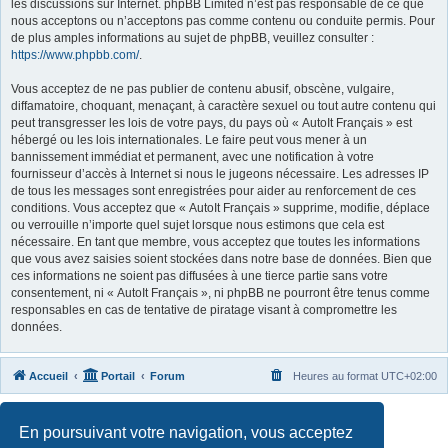
les discussions sur Internet. phpBB Limited n’est pas responsable de ce que
nous acceptons ou n’acceptons pas comme contenu ou conduite permis. Pour
de plus amples informations au sujet de phpBB, veuillez consulter :
https://www.phpbb.com/
.
Vous acceptez de ne pas publier de contenu abusif, obscène, vulgaire,
diffamatoire, choquant, menaçant, à caractère sexuel ou tout autre contenu qui
peut transgresser les lois de votre pays, du pays où « AutoIt Français » est
hébergé ou les lois internationales. Le faire peut vous mener à un
bannissement immédiat et permanent, avec une notification à votre
fournisseur d’accès à Internet si nous le jugeons nécessaire. Les adresses IP
de tous les messages sont enregistrées pour aider au renforcement de ces
conditions. Vous acceptez que « AutoIt Français » supprime, modifie, déplace
ou verrouille n’importe quel sujet lorsque nous estimons que cela est
nécessaire. En tant que membre, vous acceptez que toutes les informations
que vous avez saisies soient stockées dans notre base de données. Bien que
ces informations ne soient pas diffusées à une tierce partie sans votre
consentement, ni « AutoIt Français », ni phpBB ne pourront être tenus comme
responsables en cas de tentative de piratage visant à compromettre les
données.
Accueil
Portail
Forum
Heures au format
UTC+02:00
Développé par
phpBB
® Forum Software © phpBB Limited
En poursuivant votre navigation, vous acceptez
Traduit par
phpBB-fr.com