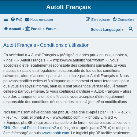
AutoIt Français
FAQ
Nous contacter
S’enregistrer
Connexion
R
Accueil
Portail
Forum
Select Language
▼
e
c
AutoIt Français - Conditions d’utilisation
h
En accédant à « AutoIt Français » (désigné ci-après par « nous », « notre »,
e
« nos », « AutoIt Français », « https://www.autoitscript.fr/forum »), vous
acceptez d’être légalement responsable des conditions suivantes. Si vous
r
n’acceptez pas d’être légalement responsable de toutes les conditions
c
suivantes, alors n’accédez pas et/ou n’utilisez pas « AutoIt Français ». Nous
h
pouvons modifier celles-ci à n’importe quel moment et nous ferons tout pour
que vous en soyez informé, bien qu’il soit prudent de vérifier régulièrement
e
celles-ci par vous-même. Si vous continuez d’utiliser « AutoIt Français » alors
r
que des changements ont été effectués, vous acceptez d’être légalement
responsable des conditions découlant des mises à jour et/ou modifications.
Nos forums sont développés par phpBB (désigné ci-après par « ils », « eux »,
« leur », « logiciel phpBB », « www.phpbb.com », « phpBB Limited »,
« Équipes phpBB ») qui est un script libre de forum, déclaré sous la licence «
GNU General Public License v2
» (désigné ci-après par « GPL ») et qui peut
être téléchargé depuis
www.phpbb.com
. Le logiciel phpBB facilite seulement