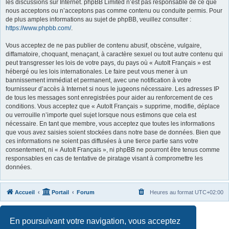
les discussions sur Internet. phpBB Limited n’est pas responsable de ce que
nous acceptons ou n’acceptons pas comme contenu ou conduite permis. Pour
de plus amples informations au sujet de phpBB, veuillez consulter :
https://www.phpbb.com/
.
Vous acceptez de ne pas publier de contenu abusif, obscène, vulgaire,
diffamatoire, choquant, menaçant, à caractère sexuel ou tout autre contenu qui
peut transgresser les lois de votre pays, du pays où « AutoIt Français » est
hébergé ou les lois internationales. Le faire peut vous mener à un
bannissement immédiat et permanent, avec une notification à votre
fournisseur d’accès à Internet si nous le jugeons nécessaire. Les adresses IP
de tous les messages sont enregistrées pour aider au renforcement de ces
conditions. Vous acceptez que « AutoIt Français » supprime, modifie, déplace
ou verrouille n’importe quel sujet lorsque nous estimons que cela est
nécessaire. En tant que membre, vous acceptez que toutes les informations
que vous avez saisies soient stockées dans notre base de données. Bien que
ces informations ne soient pas diffusées à une tierce partie sans votre
consentement, ni « AutoIt Français », ni phpBB ne pourront être tenus comme
responsables en cas de tentative de piratage visant à compromettre les
données.
Accueil
Portail
Forum
Heures au format
UTC+02:00
Développé par
phpBB
® Forum Software © phpBB Limited
En poursuivant votre navigation, vous acceptez
Traduit par
phpBB-fr.com