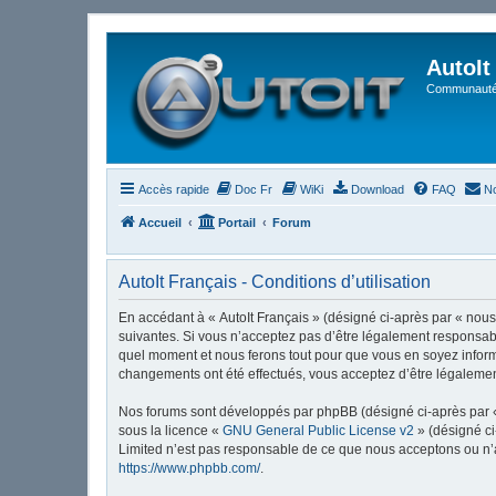
AutoIt
Communauté 
Accès rapide
Doc Fr
WiKi
Download
FAQ
No
Accueil
Portail
Forum
AutoIt Français - Conditions d’utilisation
En accédant à « AutoIt Français » (désigné ci-après par « nous »
suivantes. Si vous n’acceptez pas d’être légalement responsable
quel moment et nous ferons tout pour que vous en soyez informé,
changements ont été effectués, vous acceptez d’être légalemen
Nos forums sont développés par phpBB (désigné ci-après par « i
sous la licence «
GNU General Public License v2
» (désigné ci
Limited n’est pas responsable de ce que nous acceptons ou n’
https://www.phpbb.com/
.