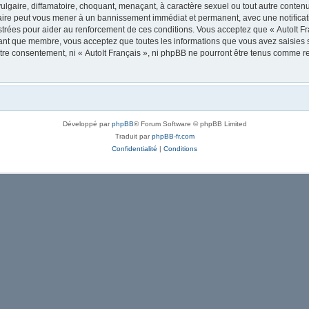
lgaire, diffamatoire, choquant, menaçant, à caractère sexuel ou tout autre contenu 
 faire peut vous mener à un bannissement immédiat et permanent, avec une notificati
trées pour aider au renforcement de ces conditions. Vous acceptez que « AutoIt Fra
tant que membre, vous acceptez que toutes les informations que vous avez saisies
votre consentement, ni « AutoIt Français », ni phpBB ne pourront être tenus comme r
Développé par
phpBB
® Forum Software © phpBB Limited
Traduit par
phpBB-fr.com
Confidentialité
|
Conditions