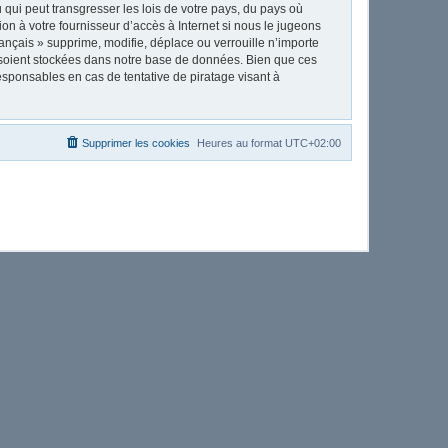
qui peut transgresser les lois de votre pays, du pays où
on à votre fournisseur d’accès à Internet si nous le jugeons
nçais » supprime, modifie, déplace ou verrouille n’importe
 soient stockées dans notre base de données. Bien que ces
esponsables en cas de tentative de piratage visant à
Supprimer les cookies
Heures au format
UTC+02:00