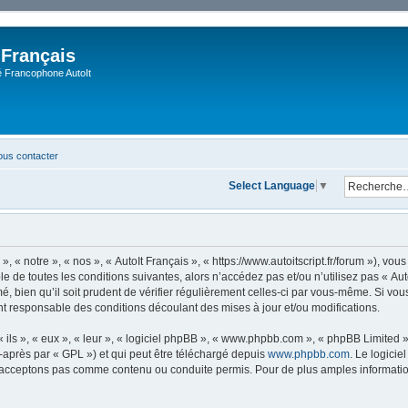
 Français
Francophone AutoIt
us contacter
Select Language
▼
, « notre », « nos », « AutoIt Français », « https://www.autoitscript.fr/forum »), v
 de toutes les conditions suivantes, alors n’accédez pas et/ou n’utilisez pas « Aut
 bien qu’il soit prudent de vérifier régulièrement celles-ci par vous-même. Si vous 
t responsable des conditions découlant des mises à jour et/ou modifications.
ls », « eux », « leur », « logiciel phpBB », « www.phpbb.com », « phpBB Limited »,
-après par « GPL ») et qui peut être téléchargé depuis
www.phpbb.com
. Le logicie
acceptons pas comme contenu ou conduite permis. Pour de plus amples informations