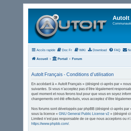
AutoIt
Communauté 
Accès rapide
Doc Fr
WiKi
Download
FAQ
No
Accueil
Portail
Forum
AutoIt Français - Conditions d’utilisation
En accédant à « AutoIt Français » (désigné ci-après par « nous »
suivantes. Si vous n’acceptez pas d’être légalement responsable
quel moment et nous ferons tout pour que vous en soyez informé,
changements ont été effectués, vous acceptez d’être légalemen
Nos forums sont développés par phpBB (désigné ci-après par « i
sous la licence «
GNU General Public License v2
» (désigné ci
Limited n’est pas responsable de ce que nous acceptons ou n’
https://www.phpbb.com/
.