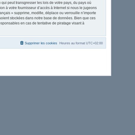
qui peut transgresser les lois de votre pays, du pays où
on à votre fournisseur d’accès à Internet si nous le jugeons
nçais » supprime, modifie, déplace ou verrouille n’importe
 soient stockées dans notre base de données. Bien que ces
esponsables en cas de tentative de piratage visant à
Supprimer les cookies
Heures au format
UTC+02:00