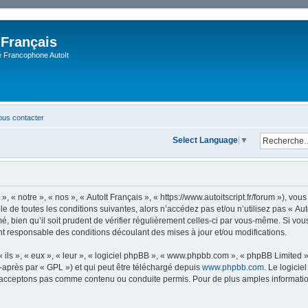
 Français
Francophone AutoIt
us contacter
Select Language
▼
, « notre », « nos », « AutoIt Français », « https://www.autoitscript.fr/forum »), v
 de toutes les conditions suivantes, alors n’accédez pas et/ou n’utilisez pas « Aut
 bien qu’il soit prudent de vérifier régulièrement celles-ci par vous-même. Si vous 
t responsable des conditions découlant des mises à jour et/ou modifications.
ls », « eux », « leur », « logiciel phpBB », « www.phpbb.com », « phpBB Limited »,
-après par « GPL ») et qui peut être téléchargé depuis
www.phpbb.com
. Le logicie
acceptons pas comme contenu ou conduite permis. Pour de plus amples informations