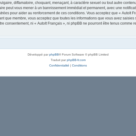
lgaire, diffamatoire, choquant, menaçant, à caractère sexuel ou tout autre contenu 
 faire peut vous mener à un bannissement immédiat et permanent, avec une notificati
trées pour aider au renforcement de ces conditions. Vous acceptez que « AutoIt Fra
tant que membre, vous acceptez que toutes les informations que vous avez saisies
votre consentement, ni « AutoIt Français », ni phpBB ne pourront être tenus comme r
Développé par
phpBB
® Forum Software © phpBB Limited
Traduit par
phpBB-fr.com
Confidentialité
|
Conditions