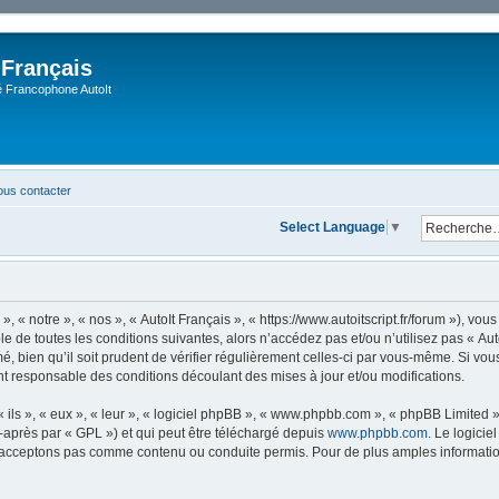
 Français
Francophone AutoIt
us contacter
Select Language
▼
, « notre », « nos », « AutoIt Français », « https://www.autoitscript.fr/forum »), v
 de toutes les conditions suivantes, alors n’accédez pas et/ou n’utilisez pas « Aut
 bien qu’il soit prudent de vérifier régulièrement celles-ci par vous-même. Si vous 
t responsable des conditions découlant des mises à jour et/ou modifications.
ls », « eux », « leur », « logiciel phpBB », « www.phpbb.com », « phpBB Limited »,
-après par « GPL ») et qui peut être téléchargé depuis
www.phpbb.com
. Le logicie
acceptons pas comme contenu ou conduite permis. Pour de plus amples informations