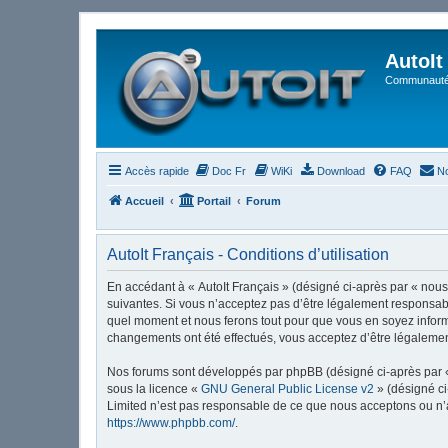
AutoIt
Communauté 
Accès rapide
Doc Fr
WiKi
Download
FAQ
No
Accueil
Portail
Forum
AutoIt Français - Conditions d’utilisation
En accédant à « AutoIt Français » (désigné ci-après par « nous »
suivantes. Si vous n’acceptez pas d’être légalement responsable
quel moment et nous ferons tout pour que vous en soyez informé,
changements ont été effectués, vous acceptez d’être légalemen
Nos forums sont développés par phpBB (désigné ci-après par « i
sous la licence «
GNU General Public License v2
» (désigné ci
Limited n’est pas responsable de ce que nous acceptons ou n’
https://www.phpbb.com/
.