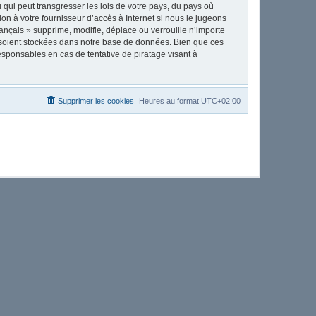
qui peut transgresser les lois de votre pays, du pays où
on à votre fournisseur d’accès à Internet si nous le jugeons
nçais » supprime, modifie, déplace ou verrouille n’importe
 soient stockées dans notre base de données. Bien que ces
esponsables en cas de tentative de piratage visant à
Supprimer les cookies
Heures au format
UTC+02:00