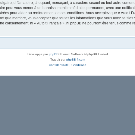
lgaire, diffamatoire, choquant, menaçant, à caractère sexuel ou tout autre contenu 
 faire peut vous mener à un bannissement immédiat et permanent, avec une notificati
trées pour aider au renforcement de ces conditions. Vous acceptez que « AutoIt Fra
tant que membre, vous acceptez que toutes les informations que vous avez saisies
votre consentement, ni « AutoIt Français », ni phpBB ne pourront être tenus comme r
Développé par
phpBB
® Forum Software © phpBB Limited
Traduit par
phpBB-fr.com
Confidentialité
|
Conditions